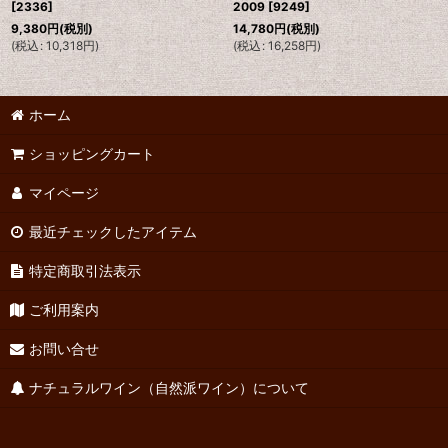
[
2336
]
2009
[
9249
]
9,380
円
(税別)
14,780
円
(税別)
(
税込
:
10,318
円
)
(
税込
:
16,258
円
)
ホーム
ショッピングカート
マイページ
最近チェックしたアイテム
特定商取引法表示
ご利用案内
お問い合せ
ナチュラルワイン（自然派ワイン）について