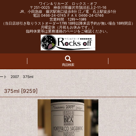
ワイン＆リカーズ ロックス・オフ
〒251-0025 神奈川県藤沢市鵠沼石上2-11-16
JR、小田急線 藤沢駅南口徒歩8分 江ノ電 石上駅徒歩1分
電話 0466-24-0745 ＦＡＸ 0466-24-0746
営業時間 12時〜19時
（当日店頭引き取りラストオーダー17時 18時以降来店予約が無い場合 18時閉店）
月曜定休（月祝もお休みです。）
臨時休業等は業務連絡のページをご確認ください。
商品検索
 2007 375ml
375ml
[
9259
]