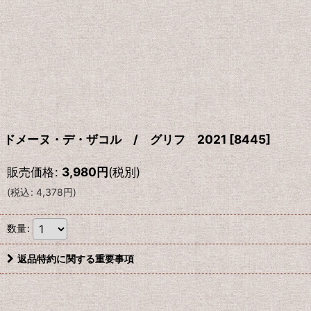
ドメーヌ・デ・ザコル / グリフ 2021
[
8445
]
販売価格
:
3,980
円
(税別)
(
税込
:
4,378
円
)
数量
:
返品特約に関する重要事項