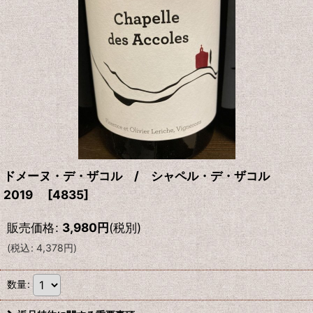
ドメーヌ・デ・ザコル / シャペル・デ・ザコル
2019
[
4835
]
販売価格
:
3,980
円
(税別)
(
税込
:
4,378
円
)
数量
: