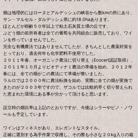
畑は地理的にはローヌとアルデッシュの峡谷から数kmの所にあり、
サン・マルセル・ダルデッシュ県に約18.0haあります。
ほとんどが樹齢５０年以上で粘土石灰質土壌の丘です。
ぶどう畑の前所有者は全ての葡萄を共同組合に販売しており、ワイ
ンを作っていませんでした。
完全な有機農法ではありませんでしたが、きちんとした農薬対策を
とっており、過去何年も化学肥料不使用でした。
２０１１年春、オーガニック農法に切り替え（Ecocert認証取得）、
２０１１年１０月よりビオディナミ農法の準備を始め、２０１２年
春には、全ての畑がこの農法にて準備が整いました。
ラルロでは２０００年に農法転換を始め、実際に全ての畑が変換で
きたのが２００３年ですので、ザコルでは比較的早く切り替えられ
た恵まれた環境にある事が分かって頂けると思います。
設立時の畑比率は上記のとおりですが、今後はシラーやピノ・ノワ
ールも予定しています。
ワインはフィネスがあり、エレガントなスタイル。
正確に選別する為手作業で収穫し、その際も小さな２０kg入りの箱