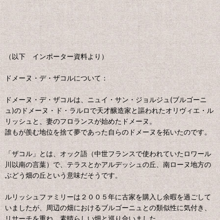
（以下 インポーター資料より）
ドメーヌ・デ・ザコルについて：
ドメーヌ・デ・ザコルは、ニュイ・サン・ジョルジュ(ブルゴーニ
ュ)のドメーヌ・ド・ラルロで天才醸造家と謳われたオリヴィエ・ル
リッシュと、妻のフロランスが始めたドメーヌ。
誰もが羨む地位を捨て夢であった自らのドメーヌを拓いたのです。
「ザコル」とは、オック語（中世フランスで使われていたロワール
川以南の言葉）で、テラスとかアルデッシュの丘、南ローヌ地方の
ぶどう畑の丘という意味だそうです。
ルリッシュファミリーは２００５年に古家を購入し余暇を過ごして
いましたが、周辺の畑におけるブルゴーニュとの類似性に気付き、
リサーチを重ね、素晴らしい畑と巡り合いました。