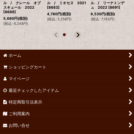
ル / クレール オブ
ル / ミオセヌ 2021
ル / リーナトンデ
スキュール 2022
[
8683
]
ュ 2022
[
8691
]
[
8688
]
4,780
円
(税別)
6,530
円
(税別)
5,680
円
(税別)
(
税込
:
5,258
円
)
(
税込
:
7,183
円
)
(
税込
:
6,248
円
)
ホーム
ショッピングカート
マイページ
最近チェックしたアイテム
特定商取引法表示
ご利用案内
お問い合せ