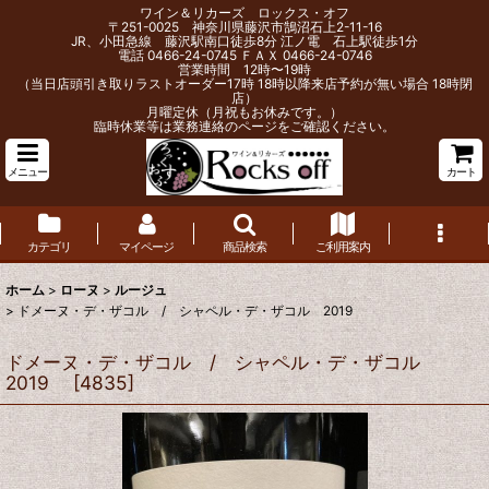
ワイン＆リカーズ ロックス・オフ
〒251-0025 神奈川県藤沢市鵠沼石上2-11-16
JR、小田急線 藤沢駅南口徒歩8分 江ノ電 石上駅徒歩1分
電話 0466-24-0745 ＦＡＸ 0466-24-0746
営業時間 12時〜19時
（当日店頭引き取りラストオーダー17時 18時以降来店予約が無い場合 18時閉
店）
月曜定休（月祝もお休みです。）
臨時休業等は業務連絡のページをご確認ください。
メニュー
カート
カテゴリ
マイページ
商品検索
ご利用案内
ホーム
>
ローヌ
>
ルージュ
>
ドメーヌ・デ・ザコル / シャペル・デ・ザコル 2019
ドメーヌ・デ・ザコル / シャペル・デ・ザコル
2019
[
4835
]