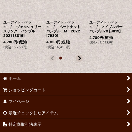
ユーディト・ベッ
ユーディト・ベッ
ユーディト・ベッ
ク / ヴェルシュリー
ク / ペットナット
ク / ノイブルガー
スリング バンブル
バンブル M 2022
バンブル20
[
8819
]
2021
[
8816
]
[
7930
]
4,780
円
(税別)
4,780
円
(税別)
4,030
円
(税別)
(
税込
:
5,258
円
)
(
税込
:
5,258
円
)
(
税込
:
4,433
円
)
ホーム
ショッピングカート
マイページ
最近チェックしたアイテム
特定商取引法表示