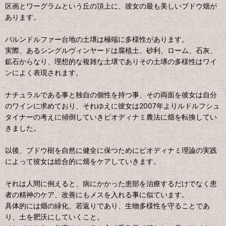
区画とワーグラムという丘の頂上に、彼女の最も美しいブドウ畑が
あります。
パルンドルファー台地の土壌は極端に多様性があります。
実際、あるシングルヴィンヤードは腐植土、砂利、ローム、石灰、
鉱石からなり、理想的な複雑な土壌でありその土壌の多様性はワイ
ンによく表現されます。
ナチュラルである事と独自の個性を持つ事、その両面を彼女は自分
のワインに求めており、それゆえに彼女は2007年よりルドルフシュ
タイナーの考えに傾倒していきビオディナミ農法に畑を転換してい
きました。
以後、ブドウ樹を自然に健全に保つためにビオディナミ理論の実践
によって彼女は総合的に畑をケアしていきます。
それは人間に例えると、病にかかった患部を治療するだけでなく患
者の精神のケア、改善にもメスを入れる事に似ています。
具体的には畑の緑化、若返りであり、生物多様性を守ることであ
り、土を肥沃にしていくこと。