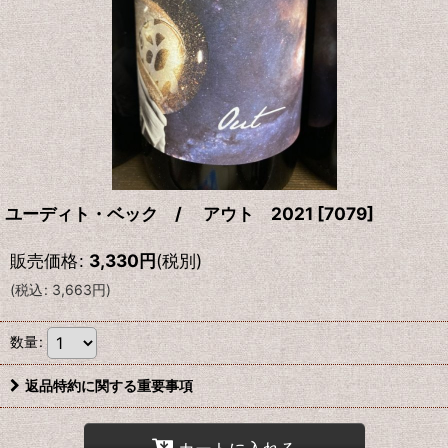
ユーディト・ベック / アウト 2021
[
7079
]
販売価格
:
3,330
円
(税別)
(
税込
:
3,663
円
)
数量
:
返品特約に関する重要事項