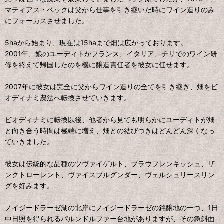
マティアス・ベックは父から仕事を引き継いだ時にワイン造りのみ
にフォーカスさせました。
5haから始まり、現在は15haまで畑は広がっております。
2001年、娘のユーディトがフランス、イタリア、チリでのワイン研
修を終えて帰国したのを機に醸造責任者を彼女に任せます。
2007年に彼女は完全に父からワイン造りの全てを引き継ぎ、畑をビ
オディナミ農法へ転換させていきます。
ビオディナミに転換以後、他者から見ても明らかにユーディトが畑
と向き合う時間は極端に増え、畑との結びつきはどんどん深くなっ
ていきました。
彼女は伝統的な品種のツヴァイゲルト、ブラウフレンキッシュ、ザ
ンクトローレント、ヴァイスブルグンダー、ヴェルシュリースリン
グを好みます。
ノイジードラーゼ湖の北岸にノイジードラーゼの銘醸地の一つ、1日
中日照を得られるパルンドルファー台地がありますが、その急斜面