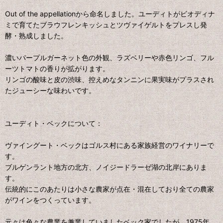
Out of the appellationから命名しました。ユーディトがビオディナ
ミで育てたブラウフレンキッシュとツヴァイゲルトをプレスし発
酵・熟成しました。
濃いパープルガーネット色の外観、ラズベリーや赤色リンゴ、フル
ーツトマトの香りが拡がります。
リンゴの酸味と皮の渋味、控えめなタンニンに果実味がプラスされ
たジューシーな味わいです。
ユーディト・ベックについて：
ヴァイングート・ベックはゴルス村にある家族経営のワイナリーで
す。
ブルゲンラント地方の北方、ノイジードラーゼ湖の北岸にありま
す。
伝統的にこのあたりは小さな農家が点在・混在しており全ての農家
がワインをつくっています。
元々は色々な農業を兼業していましたベック家でしたが、1975年、