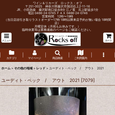
ワイン＆リカーズ ロックス・オフ
〒251-0025 神奈川県藤沢市鵠沼石上2-11-16
JR、小田急線 藤沢駅南口徒歩8分 江ノ電 石上駅徒歩1分
電話 0466-24-0745 ＦＡＸ 0466-24-0746
営業時間 12時〜19時
（当日店頭引き取りラストオーダー17時 18時以降来店予約が無い場合 18時閉
店）
月曜定休（月祝もお休みです。）
臨時休業等は業務連絡のページをご確認ください。
メニュー
カート
カテゴリ
マイページ
商品検索
ご利用案内
ホーム
>
その他の地域
>
レッド
>
ユーディト・ベック / アウト 2021
ユーディト・ベック / アウト 2021
[
7079
]