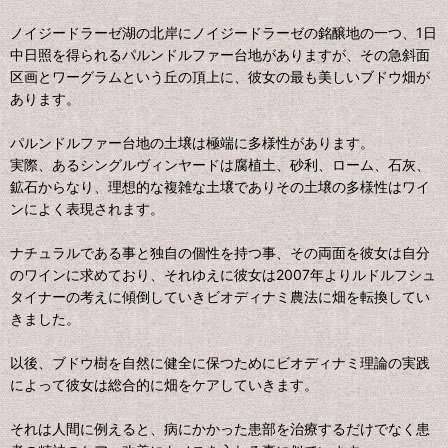
ノイジードラーゼ湖の北岸にノイジードラーゼの銘醸地の一つ、1日
中日照を得られるパルンドルファー台地がありますが、その急斜面
区画とワーグラムという丘の頂上に、彼女の最も美しいブドウ畑が
あります。
パルンドルファー台地の土壌は極端に多様性があります。
実際、あるシングルヴィンヤードは腐植土、砂利、ローム、石灰、
鉱石からなり、理想的な複雑な土壌でありその土壌の多様性はワイ
ンによく表現されます。
ナチュラルである事と独自の個性を持つ事、その両面を彼女は自分
のワインに求めており、それゆえに彼女は2007年よりルドルフシュ
タイナーの考えに傾倒していきビオディナミ農法に畑を転換してい
きました。
以後、ブドウ樹を自然に健全に保つためにビオディナミ理論の実践
によって彼女は総合的に畑をケアしていきます。
それは人間に例えると、病にかかった患部を治療するだけでなく患