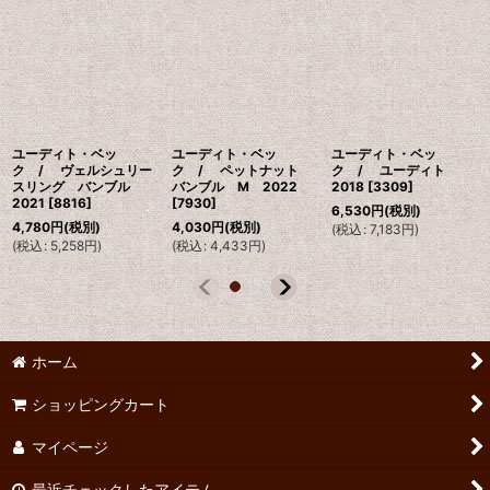
ユーディト・ベッ
ユーディト・ベッ
ユーディト・ベッ
ク / ヴェルシュリー
ク / ペットナット
ク / ユーディト
スリング バンブル
バンブル M 2022
2018
[
3309
]
2021
[
8816
]
[
7930
]
6,530
円
(税別)
4,780
円
(税別)
4,030
円
(税別)
(
税込
:
7,183
円
)
(
税込
:
5,258
円
)
(
税込
:
4,433
円
)
ホーム
ショッピングカート
マイページ
最近チェックしたアイテム