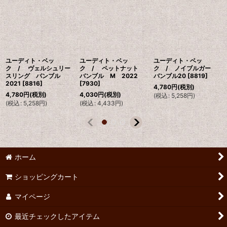
ユーディト・ベッ
ユーディト・ベッ
ユーディト・ベッ
ク / ヴェルシュリー
ク / ペットナット
ク / ノイブルガー
スリング バンブル
バンブル M 2022
バンブル20
[
8819
]
2021
[
8816
]
[
7930
]
4,780
円
(税別)
4,780
円
(税別)
4,030
円
(税別)
(
税込
:
5,258
円
)
(
税込
:
5,258
円
)
(
税込
:
4,433
円
)
ホーム
ショッピングカート
マイページ
最近チェックしたアイテム