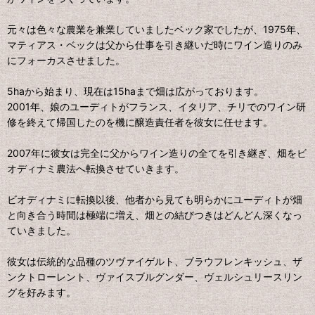
元々は色々な農業を兼業していましたベック家でしたが、1975年、
マティアス・ベックは父から仕事を引き継いだ時にワイン造りのみ
にフォーカスさせました。
5haから始まり、現在は15haまで畑は広がっております。
2001年、娘のユーディトがフランス、イタリア、チリでのワイン研
修を終えて帰国したのを機に醸造責任者を彼女に任せます。
2007年に彼女は完全に父からワイン造りの全てを引き継ぎ、畑をビ
オディナミ農法へ転換させていきます。
ビオディナミに転換以後、他者から見ても明らかにユーディトが畑
と向き合う時間は極端に増え、畑との結びつきはどんどん深くなっ
ていきました。
彼女は伝統的な品種のツヴァイゲルト、ブラウフレンキッシュ、ザ
ンクトローレント、ヴァイスブルグンダー、ヴェルシュリースリン
グを好みます。