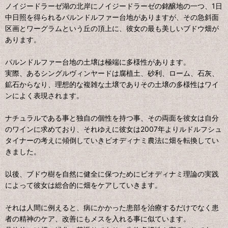
ノイジードラーゼ湖の北岸にノイジードラーゼの銘醸地の一つ、1日
中日照を得られるパルンドルファー台地がありますが、その急斜面
区画とワーグラムという丘の頂上に、彼女の最も美しいブドウ畑が
あります。
パルンドルファー台地の土壌は極端に多様性があります。
実際、あるシングルヴィンヤードは腐植土、砂利、ローム、石灰、
鉱石からなり、理想的な複雑な土壌でありその土壌の多様性はワイ
ンによく表現されます。
ナチュラルである事と独自の個性を持つ事、その両面を彼女は自分
のワインに求めており、それゆえに彼女は2007年よりルドルフシュ
タイナーの考えに傾倒していきビオディナミ農法に畑を転換してい
きました。
以後、ブドウ樹を自然に健全に保つためにビオディナミ理論の実践
によって彼女は総合的に畑をケアしていきます。
それは人間に例えると、病にかかった患部を治療するだけでなく患
者の精神のケア、改善にもメスを入れる事に似ています。