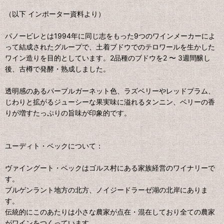
（以下 インポーター資料より）
パノービレとは1994年に同じ志をもった9つのワインメーカーによ
って結成されたグループで、土着ブドウでのテロワールを生かした
ワイン造りを目的としています。2品種のブドウを2 〜 3週間醸し
後、古樽で発酵・熟成しました。
透明感のあるパープルガーネット色、ラズベリーやレッドプラム、
じわりと拡がるジューシーな果実味に溢れるタンニン、ベリーの香
りが増すたっぷりの旨味が印象的です。
ユーディト・ベックについて：
ヴァイングート・ベックはゴルス村にある家族経営のワイナリーで
す。
ブルゲンラント地方の北方、ノイジードラーゼ湖の北岸にありま
す。
伝統的にこのあたりは小さな農家が点在・混在しており全ての農家
がワインをつくっています。