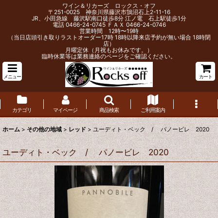
ワイン＆リカーズ ロックス・オフ
〒251-0025 神奈川県藤沢市鵠沼石上2-11-16
JR、小田急線 藤沢駅南口徒歩8分 江ノ電 石上駅徒歩1分
電話 0466-24-0745 ＦＡＸ 0466-24-0746
営業時間 12時〜19時
（当日店頭引き取りラストオーダー17時 18時以降来店予約が無い場合 18時閉
店）
月曜定休（月祝もお休みです。）
臨時休業等は業務連絡のページをご確認ください。
メニュー
カート
カテゴリ
マイページ
商品検索
ご利用案内
ホーム
>
その他の地域
>
レッド
>
ユーディト・ベック / パノービレ 2020
ユーディト・ベック / パノービレ 2020