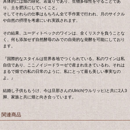
具体的には畑の緑化、若返りであり、生物多様性を守ることであ
り、土を肥沃にしていくこと。
そしてそれらの仕事はもちろん全て手作業で行われ、月のサイクル
や自然の摂理を考慮にいれ実践されます。
その結果、ユーディトベックのワインは、全くリスクを負うことな
く、何も添加せず自然酵母のみでの自発的な発酵を可能にしており
ます。
『国際的なスタイルは世界各地でつくられている。私のワインは私
自信であり、ここノイジードラーゼで産まれ生きているわ。それは
まるで畑での私の日常のように、私にとって最も美しい事実なの
よ。』
結婚し子供ももうけ、今は旦那さんのUlrich(ウルリッヒ)と共に2人3
脚、家族と共に畑と向き合っています。
関連商品