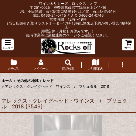
ワイン＆リカーズ ロックス・オフ
〒251-0025 神奈川県藤沢市鵠沼石上2-11-16
JR、小田急線 藤沢駅南口徒歩8分 江ノ電 石上駅徒歩1分
電話 0466-24-0745 ＦＡＸ 0466-24-0746
営業時間 12時〜19時
（当日店頭引き取りラストオーダー17時 18時以降来店予約が無い場合 18時閉
店）
月曜定休（月祝もお休みです。）
臨時休業等は業務連絡のページをご確認ください。
メニュー
カート
カテゴリ
マイページ
商品検索
ご利用案内
ホーム
>
その他の地域
>
レッド
>
アレックス・クレイグヘッド・ワインズ / ブリュタル 2018
アレックス・クレイグヘッド・ワインズ / ブリュタ
ル 2018
[
3549
]