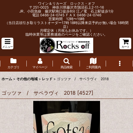
ワイン＆リカーズ ロックス・オフ
〒251-0025 神奈川県藤沢市鵠沼石上2-11-16
JR、小田急線 藤沢駅南口徒歩8分 江ノ電 石上駅徒歩1分
電話 0466-24-0745 ＦＡＸ 0466-24-0746
営業時間 12時〜19時
（当日店頭引き取りラストオーダー17時 18時以降来店予約が無い場合 18時閉
店）
月曜定休（月祝もお休みです。）
臨時休業等は業務連絡のページをご確認ください。
メニュー
カート
カテゴリ
マイページ
商品検索
ご利用案内
ホーム
>
その他の地域
>
レッド
>
ゴッツァ / サペラヴィ 2018
ゴッツァ / サペラヴィ 2018
[
4527
]