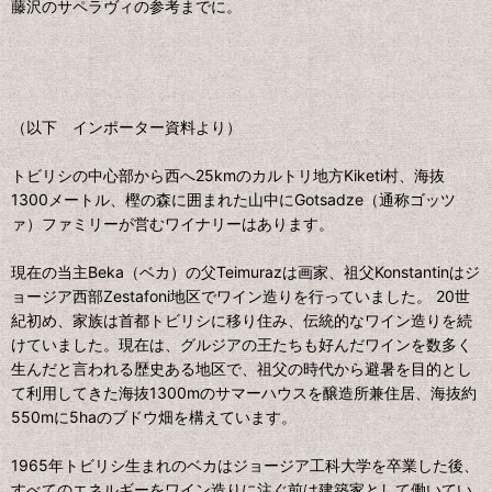
藤沢のサペラヴィの参考までに。
（以下 インポーター資料より）
トビリシの中心部から西へ25kmのカルトリ地方Kiketi村、海抜
1300メートル、樫の森に囲まれた山中にGotsadze（通称ゴッツ
ァ）ファミリーが営むワイナリーはあります。
現在の当主Beka（ベカ）の父Teimurazは画家、祖父Konstantinはジ
ョージア西部Zestafoni地区でワイン造りを行っていました。 20世
紀初め、家族は首都トビリシに移り住み、伝統的なワイン造りを続
けていました。現在は、グルジアの王たちも好んだワインを数多く
生んだと言われる歴史ある地区で、祖父の時代から避暑を目的とし
て利用してきた海抜1300mのサマーハウスを醸造所兼住居、海抜約
550mに5haのブドウ畑を構えています。
1965年トビリシ生まれのベカはジョージア工科大学を卒業した後、
すべてのエネルギーをワイン造りに注ぐ前は建築家として働いてい