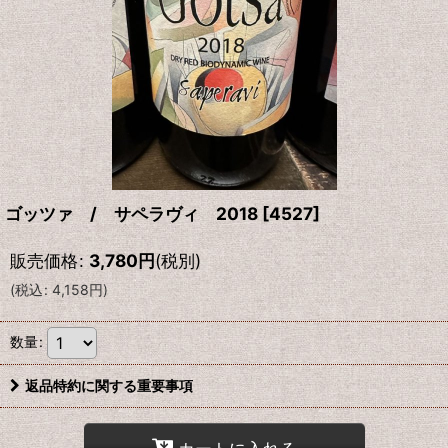
ゴッツァ / サペラヴィ 2018
[
4527
]
販売価格
:
3,780
円
(税別)
(
税込
:
4,158
円
)
数量
:
返品特約に関する重要事項