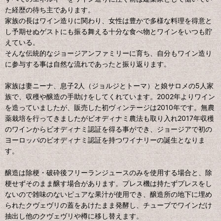
た経歴の待ち主であります。
家族の長はワイン造りに関わり、女性は豊かで多様な料理を得意と
し予期せぬゲストにも振る舞える十分な食べ物とワインをいつも貯
えている。
そんな伝統的なジョージアンファミリーに育ち、自分もワイン造り
に参与する事は自然な流れであったと振り返ります。
家族は妻ニーナ、息子2人（ジョルジとトーマ）と娘サロメの5人家
族で、収穫や醸造の手助けをしてくれています。2002年よりワイン
を造っていましたが、販売した初ヴィンテージは2010年です。無農
薬栽培を行ってきましたがビオディナミ農法も取り入れ2017年収穫
のワインからビオディナミ認証を得る事ができ、ジョージアで初の
ヨーロッパのビオディナミ認証を持つワイナリーの誕生となりま
す。
醸造は除梗・破砕後フリーランジュースのみを使用する場合と、除
梗せずそのまま醸す場合があります。プレス機は持たずプレスをし
ないので雑味のないピュアな果汁が使用でき、醸造所の地下に埋め
られたクヴェヴリの蓋をあけたまま発酵し、チューブでワインだけ
抽出し他のクヴェヴリや樽に移し替えます。