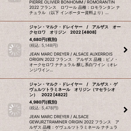
PIERRE OLIVIER BONHOMM / ROMORANTIN
2022 フランス ロワール 品種：ロモランタン ナ
チュラル （以下 インポーター資料より）…
ジャン・マルク・ドレイヤー / アルザス オー
クセロワ オリジン 2022
[
4808
]
4,680
円
(税別)
(
税込
:
5,148
円
)
JEAN MARC DREYER / ALSACE AUXERROIS
ORIGIN 2022 フランス アルザス 品種：ピノ・
オークセロワ ナチュラル 醸し系白ワイン（オレ
ンジワイン…
ジャン・マルク・ドレイヤー / アルザス・ ゲ
ヴュルツトラミネール オリジン（マセラシオ
ン） 2022
[
4822
]
4,980
円
(税別)
(
税込
:
5,478
円
)
JEAN MARC DREYER / ALSACE
GEWURZTRAMINER ORIGIN 2022 フランス ア
ルザス 品種：ゲヴュルツトラミネール ナチュラ