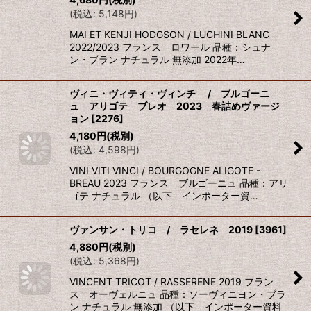
(
税込
:
5,148
円
)
MAI ET KENJI HODGSON / LUCHINI BLANC
2022/2023 フランス ロワール 品種：シュナ
ン・ブラン ナチュラル 無添加 2022年…
ヴィニ・ヴィティ・ヴィンチ / ブルゴーニ
ュ アリゴテ ブレオ 2023 春詰めヴァージ
ョン
[
2276
]
4,180
円
(税別)
(
税込
:
4,598
円
)
VINI VITI VINCI / BOURGOGNE ALIGOTE -
BREAU 2023 フランス ブルゴーニュ 品種：アリ
ゴテ ナチュラル （以下 インポーター資…
ヴァンサン・トリコ / ラセレネ 2019
[
3961
]
4,880
円
(税別)
(
税込
:
5,368
円
)
VINCENT TRICOT / RASSERENE 2019 フラン
ス オーヴェルニュ 品種：ソーヴィニヨン・ブラ
ン ナチュラル 無添加 （以下 インポーター資料