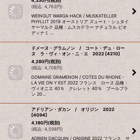
4,330
円
(税別)
(
税込
:
4,763
円
)
WEINGUT WARGA-HACK / MUSKATELLER
PHYLLIT 2019 オーストリア ズュート・シュタイ
ヤーマルク 品種：ムスカテラー ナチュラル ビオ
ディナミ …
ドメーヌ・グラムノン / コート・デュ・ロー
ヌ ラ・ヴィ・オン・ニ・エ 2022
[
4210
]
4,280
円
(税別)
(
税込
:
4,708
円
)
DOMAINE GRAMENON / COTES DU RHONE -
LA VIE ON Y EST 2022 フランス ローヌ 品種：
ヴィオニエ 40％ クレレット 40％ ブールブラ
ン 20…
アドリアン・ダカン / オリジン 2022
[
4094
]
4,180
円
(税別)
(
税込
:
4,598
円
)
ADRIEN DACQUIN / ORIGINE 2022 フランス サ