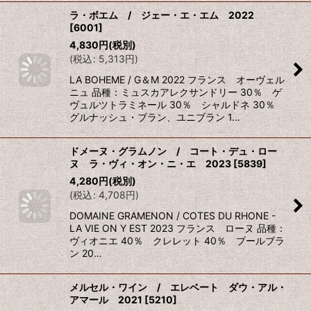
ラ・ボエム / ジェー・エ・エム 2022
[
6001
]
4,830
円
(税別)
(
税込
:
5,313
円
)
LA BOHEME / G＆M 2022 フランス オーヴェル
ニュ 品種：ミュスカアレクサンドリー 30％ ゲ
ヴュルツトラミネール 30％ シャルドネ 30％
グルナッシュ・ブラン、ユニブラン 1…
ドメーヌ・グラムノン / コート・デュ・ロー
ヌ ラ・ヴィ・オン・ニ・エ 2023
[
5839
]
4,280
円
(税別)
(
税込
:
4,708
円
)
DOMAINE GRAMENON / COTES DU RHONE -
LA VIE ON Y EST 2023 フランス ローヌ 品種：
ヴィオニエ 40％ クレレット 40％ ブールブラ
ン 20…
メルセル・ワイン / エレベート ダウ・アル・
アマール 2021
[
5210
]