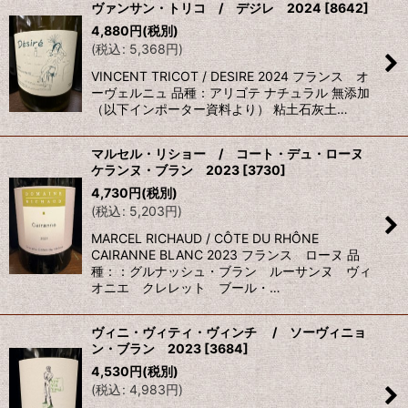
ヴァンサン・トリコ / デジレ 2024
[
8642
]
4,880
円
(税別)
(
税込
:
5,368
円
)
VINCENT TRICOT / DESIRE 2024 フランス オ
ーヴェルニュ 品種：アリゴテ ナチュラル 無添加
（以下インポーター資料より） 粘土石灰土…
マルセル・リショー / コート・デュ・ローヌ
ケランヌ・ブラン 2023
[
3730
]
4,730
円
(税別)
(
税込
:
5,203
円
)
MARCEL RICHAUD / CÔTE DU RHÔNE
CAIRANNE BLANC 2023 フランス ローヌ 品
種：：グルナッシュ・ブラン ルーサンヌ ヴィ
オニエ クレレット ブール・…
ヴィニ・ヴィティ・ヴィンチ / ソーヴィニョ
ン・ブラン 2023
[
3684
]
4,530
円
(税別)
(
税込
:
4,983
円
)