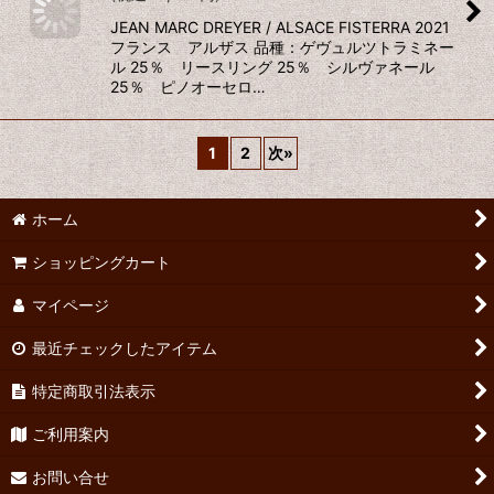
JEAN MARC DREYER / ALSACE FISTERRA 2021
フランス アルザス 品種：ゲヴュルツトラミネー
ル 25％ リースリング 25％ シルヴァネール
25％ ピノオーセロ…
1
2
次
»
ホーム
ショッピングカート
マイページ
最近チェックしたアイテム
特定商取引法表示
ご利用案内
お問い合せ