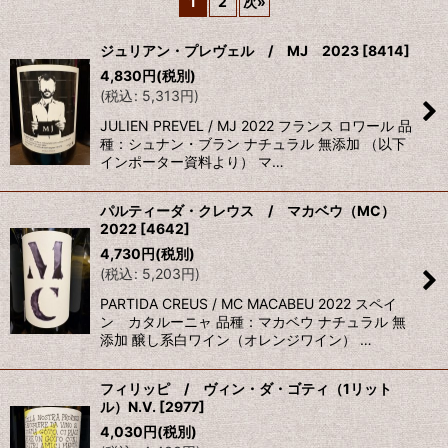
1
2
次
»
並び順
:
ジュリアン・プレヴェル / MJ 2023
[
8414
]
4,830
円
(税別)
絞り込む
(
税込
:
5,313
円
)
JULIEN PREVEL / MJ 2022 フランス ロワール 品
種：シュナン・ブラン ナチュラル 無添加 （以下
インポーター資料より） マ…
パルティーダ・クレウス / マカベウ（MC）
2022
[
4642
]
4,730
円
(税別)
(
税込
:
5,203
円
)
PARTIDA CREUS / MC MACABEU 2022 スペイ
ン カタルーニャ 品種：マカベウ ナチュラル 無
添加 醸し系白ワイン（オレンジワイン） …
フィリッピ / ヴィン・ダ・ゴティ（1リット
ル）N.V.
[
2977
]
4,030
円
(税別)