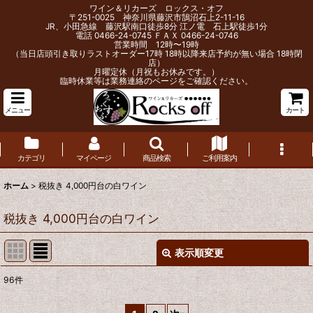
ワイン＆リカーズ ロックス・オフ
〒251-0025 神奈川県藤沢市鵠沼石上2-11-16
JR、小田急線 藤沢駅南口徒歩8分 江ノ電 石上駅徒歩1分
電話 0466-24-0745 ＦＡＸ 0466-24-0746
営業時間 12時〜19時
（当日店頭引き取りラストオーダー17時 18時以降来店予約が無い場合 18時閉
店）
月曜定休（月祝もお休みです。）
臨時休業等は業務連絡のページをご確認ください。
メニュー
カート
カテゴリ
マイページ
商品検索
ご利用案内
ホーム
>
税抜き 4,000円台の白ワイン
税抜き 4,000円台の白ワイン
表示順変更
閉じる
96
件
表示数
: