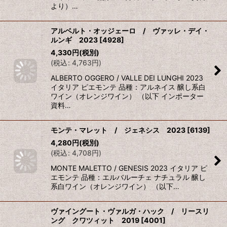
より）…
アルベルト・オッジェーロ / ヴァッレ・デイ・
ルンギ 2023
[
4928
]
4,330
円
(税別)
(
税込
:
4,763
円
)
ALBERTO OGGERO / VALLE DEI LUNGHI 2023
イタリア ピエモンテ 品種：アルネイス 醸し系白
ワイン（オレンジワイン） （以下 インポーター
資料…
モンテ・マレット / ジェネシス 2023
[
6139
]
4,280
円
(税別)
(
税込
:
4,708
円
)
MONTE MALETTO / GENESIS 2023 イタリア ピ
エモンテ 品種：エルバルーチェ ナチュラル 醸し
系白ワイン（オレンジワイン） （以下…
ヴァイングート・ヴァルガ・ハック / リースリ
ング クワツィット 2019
[
4001
]