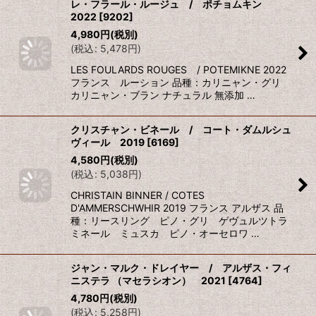
レ・フラール・ルージュ / ポチョムキン
2022
[
9202
]
4,980
円
(税別)
(
税込
:
5,478
円
)
LES FOULARDS ROUGES / POTEMIKNE 2022
フランス ルーション 品種：カリニャン・グリ
カリニャン・ブラン ナチュラル 無添加 …
クリスチャン・ビネール / コート・ダムルシュ
ヴィール 2019
[
6169
]
4,580
円
(税別)
(
税込
:
5,038
円
)
CHRISTAIN BINNER / COTES
D'AMMERSCHWHIR 2019 フランス アルザス 品
種：リースリング ピノ・グリ ゲヴュルツトラ
ミネール ミュスカ ピノ・オーセロワ …
ジャン・マルク・ドレイヤー / アルザス・フィ
ニステラ （マセラシオン） 2021
[
4764
]
4,780
円
(税別)
(
税込
:
5,258
円
)