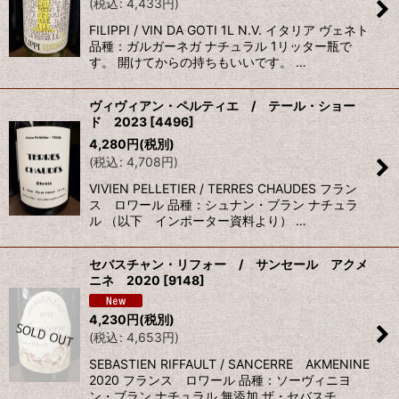
(
税込
:
4,433
円
)
FILIPPI / VIN DA GOTI 1L N.V. イタリア ヴェネト
品種：ガルガーネガ ナチュラル 1リッター瓶で
す。 開けてからの持ちもいいです。 …
ヴィヴィアン・ペルティエ / テール・ショー
ド 2023
[
4496
]
4,280
円
(税別)
(
税込
:
4,708
円
)
VIVIEN PELLETIER / TERRES CHAUDES フラン
ス ロワール 品種：シュナン・ブラン ナチュラ
ル （以下 インポーター資料より） …
セバスチャン・リフォー / サンセール アクメ
ニネ 2020
[
9148
]
4,230
円
(税別)
(
税込
:
4,653
円
)
SEBASTIEN RIFFAULT / SANCERRE AKMENINE
2020 フランス ロワール 品種：ソーヴィニヨ
ン・ブラン ナチュラル 無添加 ザ・セバスチ…