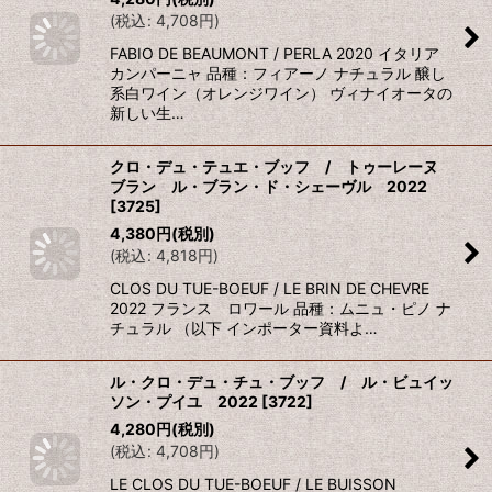
(
税込
:
4,708
円
)
FABIO DE BEAUMONT / PERLA 2020 イタリア
カンパーニャ 品種：フィアーノ ナチュラル 醸し
系白ワイン（オレンジワイン） ヴィナイオータの
新しい生…
クロ・デュ・テュエ・ブッフ / トゥーレーヌ
ブラン ル・ブラン・ド・シェーヴル 2022
[
3725
]
4,380
円
(税別)
(
税込
:
4,818
円
)
CLOS DU TUE-BOEUF / LE BRIN DE CHEVRE
2022 フランス ロワール 品種：ムニュ・ピノ ナ
チュラル （以下 インポーター資料よ…
ル・クロ・デュ・チュ・ブッフ / ル・ビュイッ
ソン・プイユ 2022
[
3722
]
4,280
円
(税別)
(
税込
:
4,708
円
)
LE CLOS DU TUE-BOEUF / LE BUISSON