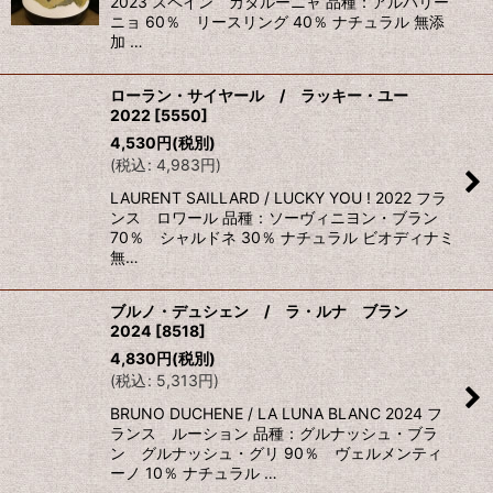
2023 スペイン カタルーニャ 品種：アルバリー
ニョ 60％ リースリング 40％ ナチュラル 無添
加 …
ローラン・サイヤール / ラッキー・ユー
2022
[
5550
]
4,530
円
(税別)
(
税込
:
4,983
円
)
LAURENT SAILLARD / LUCKY YOU ! 2022 フラ
ンス ロワール 品種：ソーヴィニヨン・ブラン
70％ シャルドネ 30％ ナチュラル ビオディナミ
無…
ブルノ・デュシェン / ラ・ルナ ブラン
2024
[
8518
]
4,830
円
(税別)
(
税込
:
5,313
円
)
BRUNO DUCHENE / LA LUNA BLANC 2024 フ
ランス ルーション 品種：グルナッシュ・ブラ
ン グルナッシュ・グリ 90％ ヴェルメンティ
ーノ 10％ ナチュラル …