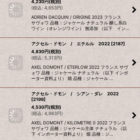
4,230
円
(税別)
(
税込
:
4,653
円
)
ADRIEN DACQUIN / ORIGINE 2023 フランス
サヴォワ 品種：ジャケール ナチュラル 醸し系白
ワイン（オレンジワイン） 無添加 （以下 イン…
アクセル・ドモン / エテルル 2022
[
2187
]
4,830
円
(税別)
(
税込
:
5,313
円
)
AXEL DOMONT / ETERLOW 2022 フランス サヴ
ォワ 品種：ジャケール ナチュラル （以下 インポ
ーター資料より） 畑 品種：ジャケール …
アクセル・ドモン / シアン・ダレ 2022
[
2199
]
4,530
円
(税別)
(
税込
:
4,983
円
)
AXEL DOMONT / KILOMETRE 0 2022 フランス
サヴォワ 品種：ジャケール主体 ナチュラル （以
下 インポーター資料より） 畑 品種：ジ…