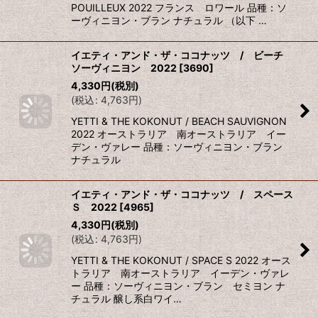
POUILLEUX 2022 フランス ロワール 品種：ソ
ーヴィニヨン・ブラン ナチュラル （以下 …
イエティ・アンド・ザ・ココナッツ / ビーチ
ソーヴィニヨン 2022
[
3690
]
4,330
円
(税別)
(
税込
:
4,763
円
)
YETTI & THE KOKONUT / BEACH SAUVIGNON
2022 オーストラリア 南オーストラリア イー
デン・ヴァレー 品種：ソーヴィニヨン・ブラン
ナチュラル
イエティ・アンド・ザ・ココナッツ / スペース
Ｓ 2022
[
4965
]
4,330
円
(税別)
(
税込
:
4,763
円
)
YETTI & THE KOKONUT / SPACE S 2022 オース
トラリア 南オーストラリア イーデン・ヴァレ
ー 品種：ソーヴィニヨン・ブラン セミヨン ナ
チュラル 醸し系白ワイ…