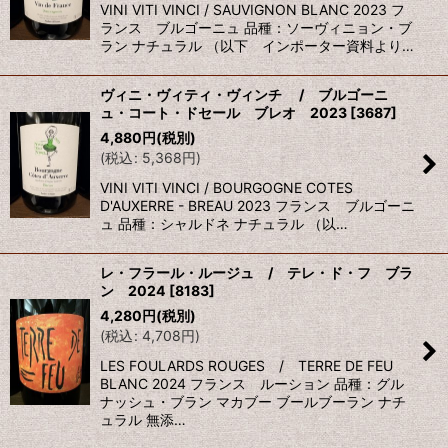
VINI VITI VINCI / SAUVIGNON BLANC 2023 フ
ランス ブルゴーニュ 品種：ソーヴィニョン・ブ
ラン ナチュラル （以下 インポーター資料より…
ヴィニ・ヴィティ・ヴィンチ / ブルゴーニ
ュ・コート・ドセール ブレオ 2023
[
3687
]
4,880
円
(税別)
(
税込
:
5,368
円
)
VINI VITI VINCI / BOURGOGNE COTES
D'AUXERRE - BREAU 2023 フランス ブルゴーニ
ュ 品種：シャルドネ ナチュラル （以…
レ・フラール・ルージュ / テレ・ド・フ ブラ
ン 2024
[
8183
]
4,280
円
(税別)
(
税込
:
4,708
円
)
LES FOULARDS ROUGES / TERRE DE FEU
BLANC 2024 フランス ルーション 品種：グル
ナッシュ・ブラン マカブー ブールブーラン ナチ
ュラル 無添…