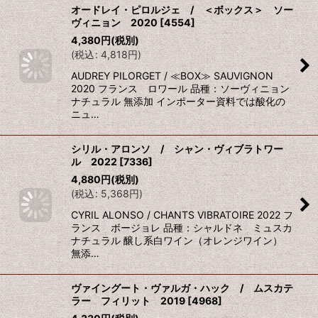
オードレイ・ピロルジェ / ＜ボックス＞ ソー
ヴィニョン 2020
[
4554
]
4,380
円
(税別)
(
税込
:
4,818
円
)
AUDREY PILORGET / ≪BOX≫ SAUVIGNON
2020 フランス ロワール 品種：ソーヴィニョン
ナチュラル 無添加 インポーター資料では酸化の
ニュ…
シリル・アロンソ / シャン・ヴィブラトワー
ル 2022
[
7336
]
4,880
円
(税別)
(
税込
:
5,368
円
)
CYRIL ALONSO / CHANTS VIBRATOIRE 2022 フ
ランス ボージョレ 品種：シャルドネ ミュスカ
ナチュラル 醸し系白ワイン（オレンジワイン）
無添…
ヴァイングート・ヴァルガ・ハック / ムスカテ
ラー フィリット 2019
[
4968
]