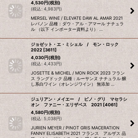
4,530
円
(税別)
(
税込
:
4,983
円
)
MERSEL WINE / ELEVATE DAW AL AMAR 2021
レバノン 品種：ダウ・アル・アマール ナチュラ
ル （以下 インポーター資料より） …
ジョゼット・エ・ミシェル / モン・ロック
2022
[
3611
]
4,030
円
(税別)
(
税込
:
4,433
円
)
JOSETTE & MICHEL / MON ROCK 2023 フラン
ス ラングドック 品種：ルーサンヌ ナチュラル 醸
し系白ワイン（オレンジワイン） 無添加 …
ジュリアン・メイエー / ピノ・グリ マセラシ
オン ファニー・エリザベス 2021
[
4061
]
4,580
円
(税別)
(
税込
:
5,038
円
)
JURIEN MEYER / PINOT GRIS MACERATION
FANNY ELISABETH 2021 フランス アルザス 品