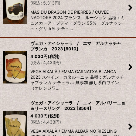
(
税込
:
5,313
円
)
MAS DU DRAGON DE PIERRES / CUVEE
NAOTORA 2024 フランス ルーション 品種：ミ
ュスカ・ア・プティ・グラン 95％ グルナッシ
ュ・グリ 5％ ナチュ…
ヴェガ・アイシャーラ / エマ ガルナッチャ
ブランカ 2023
[
8010
]
4,030
円
(税別)
(
税込
:
4,433
円
)
VEGA AIXALÀ / EMMA GARNATXA BLANCA
2023 スペイン カタルーニャ 品種：ガルナッチ
ャブランカ ナチュラル 無添加 醸し系白ワイン
（オレンジワ…
ヴェガ・アイシャーラ / エマ アルバリーニョ
＆リースリング 2023
[
8564
]
4,030
円
(税別)
(
税込
:
4,433
円
)
VEGA AIXALÀ / EMMA ALBARINO RIESLING