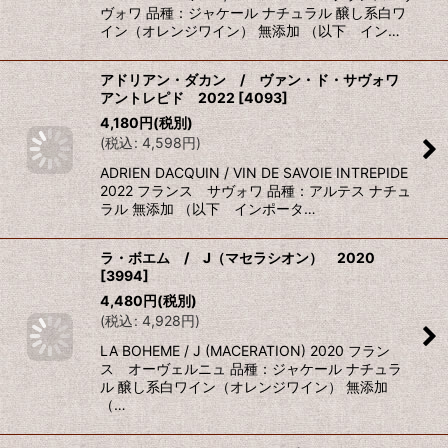
ヴォワ 品種：ジャケール ナチュラル 醸し系白ワ
イン（オレンジワイン） 無添加 （以下 イン…
アドリアン・ダカン / ヴァン・ド・サヴォワ
アントレピド 2022
[
4093
]
4,180
円
(税別)
(
税込
:
4,598
円
)
ADRIEN DACQUIN / VIN DE SAVOIE INTREPIDE
2022 フランス サヴォワ 品種：アルテス ナチュ
ラル 無添加 （以下 インポータ…
ラ・ボエム / J（マセラシオン） 2020
[
3994
]
4,480
円
(税別)
(
税込
:
4,928
円
)
LA BOHEME / J (MACERATION) 2020 フラン
ス オーヴェルニュ 品種：ジャケール ナチュラ
ル 醸し系白ワイン（オレンジワイン） 無添加
（…