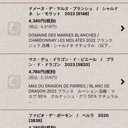
ドメーヌ・デ・マルヌ・ブランシュ / シャルド
ネ レ・モラット 2022
[
6188
]
4,380
円
(税別)
(
税込
:
4,818
円
)
DOMAINE DES MARNES BLANCHES /
CHARDONNAY LES MOLATES 2022 フランス
ジュラ 品種：シャルドネ ナチュラル （以下…
マス・デュ・ドラゴン・ド・ピエール / ブラ
ン・ド・ドラゴン 2023
[
5820
]
4,780
円
(税別)
(
税込
:
5,258
円
)
MAS DU DRAGON DE PIERRES / BLANC DE
DRAGON 2023 フランス ルーション 品種：マ
カブ 50％ グルナッシュ・グリ 50％ ナチュラル
…
ファビオ・デ・ボーモン / ペルラ 2020
[
3836
]
4,280
円
(税別)