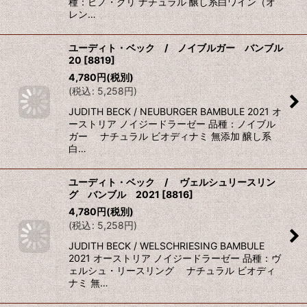
種：ピノ・グリ ナチュラル 醸し系白ワイン（オ
レン…
ユーディト・ベック / ノイブルガー バンブル
20
[
8819
]
4,780
円
(税別)
(
税込
:
5,258
円
)
JUDITH BECK / NEUBURGER BAMBULE 2021 オ
ーストリア ノイジードラーゼー 品種：ノイブル
ガー ナチュラル ビオディナミ 無添加 醸し系
白…
ユーディト・ベック / ヴェルシュリースリン
グ バンブル 2021
[
8816
]
4,780
円
(税別)
(
税込
:
5,258
円
)
JUDITH BECK / WELSCHRIESING BAMBULE
2021 オーストリア ノイジードラーゼー 品種：ヴ
ェルシュ・リースリング ナチュラル ビオディ
ナミ 無…