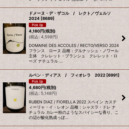
ドメーヌ・デ・ザコル / レクト／ヴェルソ
2024
[
8689
]
4,180
円
(税別)
(
税込
:
4,598
円
)
DOMAINE DES ACCOLES / RECTO/VERSO 2024
フランス ローヌ 品種：グルナッシュ・ノワール
主体 クレレット・ブランシュ クレレット・ロ
ーズ ナチュラル …
ルベン・ディアス / フィオレラ 2022
[
6991
]
4,680
円
(税別)
(
税込
:
5,148
円
)
RUBEN DIAZ / FIORELLA 2022 スペイン カステ
ィーリャ・イ・レオン 品種：シャスラ・ドレ ナ
チュラル カレー粉のようなスパイシーな香り、こ
の辺が酸化熟成っぽ…