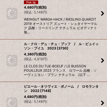
4,680
円
(税別)
(
税込
:
5,148
円
)
WEINGUT WARGA-HACK / RIESLING QUARZIT
2019 オーストリア ズュート・シュタイヤーマル
ク 品種：リースリング ナチュラル ビオディナミ
無…
ル・クロ・デュ・チュ・ブッフ / ル・ビュイッ
ソン・プイユ 2023
[
3730
]
4,380
円
(税別)
(
税込
:
4,818
円
)
LE CLOS DU TUE-BOEUF / LE BUISSON
POUILLEUX 2023 フランス ロワール 品種：ソ
ーヴィニヨン・ブラン ナチュラル （以下 …
ピエール・オリヴィエ・ボノーム / ロモランタ
ン 2022
[
7148
]
4,680
円
(税別)
(
税込
:
5,148
円
)