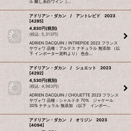
ル 醸し系白ワイン（…
アドリアン・ダカン / アントレピド 2023
[
4285
]
4,830
円
(税別)
(
税込
:
5,313
円
)
ADRIEN DACQUIN / INTREPIDE 2023 フランス
サヴォワ 品種：アルテス ナチュラル 無添加 （以
下 インポーター資料より） 色合…
アドリアン・ダカン / シュエット 2023
[
4292
]
4,530
円
(税別)
(
税込
:
4,983
円
)
ADRIEN DACQUIN / CHOUETTE 2023 フランス
サヴォワ 品種：シャルドネ 70% ジャケール
30% ナチュラル 無添加 （以下 インポー…
アドリアン・ダカン / オリジン 2023
[
4094
]