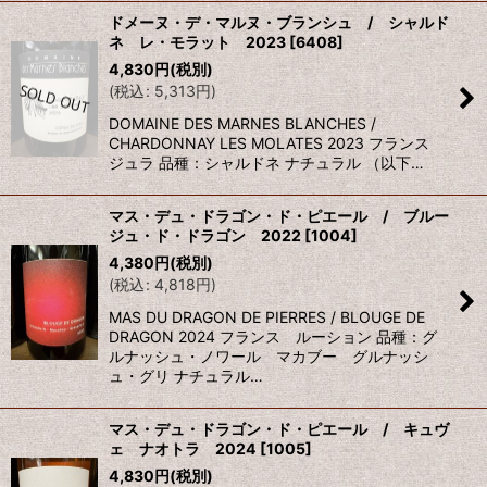
ドメーヌ・デ・マルヌ・ブランシュ / シャルド
ネ レ・モラット 2023
[
6408
]
4,830
円
(税別)
(
税込
:
5,313
円
)
DOMAINE DES MARNES BLANCHES /
CHARDONNAY LES MOLATES 2023 フランス
ジュラ 品種：シャルドネ ナチュラル （以下…
マス・デュ・ドラゴン・ド・ピエール / ブルー
ジュ・ド・ドラゴン 2022
[
1004
]
4,380
円
(税別)
(
税込
:
4,818
円
)
MAS DU DRAGON DE PIERRES / BLOUGE DE
DRAGON 2024 フランス ルーション 品種：グ
ルナッシュ・ノワール マカブー グルナッシ
ュ・グリ ナチュラル…
マス・デュ・ドラゴン・ド・ピエール / キュヴ
ェ ナオトラ 2024
[
1005
]
4,830
円
(税別)