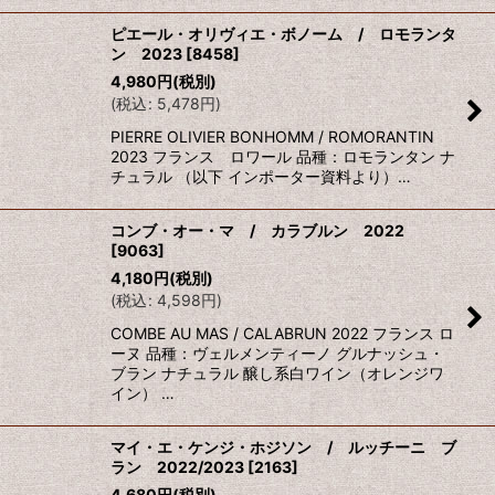
ピエール・オリヴィエ・ボノーム / ロモランタ
ン 2023
[
8458
]
4,980
円
(税別)
(
税込
:
5,478
円
)
PIERRE OLIVIER BONHOMM / ROMORANTIN
2023 フランス ロワール 品種：ロモランタン ナ
チュラル （以下 インポーター資料より）…
コンブ・オー・マ / カラブルン 2022
[
9063
]
4,180
円
(税別)
(
税込
:
4,598
円
)
COMBE AU MAS / CALABRUN 2022 フランス ロ
ーヌ 品種：ヴェルメンティーノ グルナッシュ・
ブラン ナチュラル 醸し系白ワイン（オレンジワ
イン） …
マイ・エ・ケンジ・ホジソン / ルッチーニ ブ
ラン 2022/2023
[
2163
]
4,680
円
(税別)