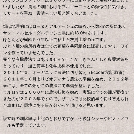
いましたが、周辺の畑におけるブルゴーニュとの類似性に気付き、
リサーチを重ね、素晴らしい畑と巡り合いました。
畑は地理的にはローヌとアルデッシュの峡谷から数kmの所にあり、
サン・マルセル・ダルデッシュ県に約18.0haあります。
ほとんどが樹齢５０年以上で粘土石灰質土壌の丘です。
ぶどう畑の前所有者は全ての葡萄を共同組合に販売しており、ワイ
ンを作っていませんでした。
完全な有機農法ではありませんでしたが、きちんとした農薬対策を
とっており、過去何年も化学肥料不使用でした。
２０１１年春、オーガニック農法に切り替え（Ecocert認証取得）、
２０１１年１０月よりビオディナミ農法の準備を始め、２０１２年
春には、全ての畑がこの農法にて準備が整いました。
ラルロでは２０００年に農法転換を始め、実際に全ての畑が変換で
きたのが２００３年ですので、ザコルでは比較的早く切り替えられ
た恵まれた環境にある事が分かって頂けると思います。
設立時の畑比率は上記のとおりですが、今後はシラーやピノ・ノワ
ールも予定しています。