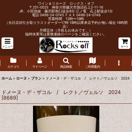
ワイン＆リカーズ ロックス・オフ
〒251-0025 神奈川県藤沢市鵠沼石上2-11-16
JR、小田急線 藤沢駅南口徒歩8分 江ノ電 石上駅徒歩1分
電話 0466-24-0745 ＦＡＸ 0466-24-0746
営業時間 12時〜19時
（当日店頭引き取りラストオーダー17時 18時以降来店予約が無い場合 18時閉
店）
月曜定休（月祝もお休みです。）
臨時休業等は業務連絡のページをご確認ください。
メニュー
カート
カテゴリ
マイページ
商品検索
ご利用案内
ホーム
>
ローヌ
>
ブラン
>
ドメーヌ・デ・ザコル / レクト／ヴェルソ 2024
ドメーヌ・デ・ザコル / レクト／ヴェルソ 2024
[
8689
]