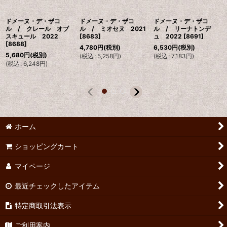
ドメーヌ・デ・ザコ
ドメーヌ・デ・ザコ
ドメーヌ・デ・ザコ
ル / クレール オブ
ル / ミオセヌ 2021
ル / リーナトンデ
スキュール 2022
[
8683
]
ュ 2022
[
8691
]
[
8688
]
4,780
円
(税別)
6,530
円
(税別)
5,680
円
(税別)
(
税込
:
5,258
円
)
(
税込
:
7,183
円
)
(
税込
:
6,248
円
)
ホーム
ショッピングカート
マイページ
最近チェックしたアイテム
特定商取引法表示
ご利用案内