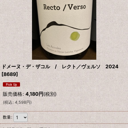
ドメーヌ・デ・ザコル / レクト／ヴェルソ 2024
[
8689
]
販売価格
:
4,180
円
(税別)
(
税込
:
4,598
円
)
数量
: