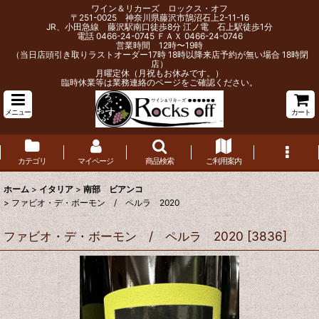
ワイン＆リカーズ ロックス・オフ
〒251-0025 神奈川県藤沢市鵠沼石上2-11-16
JR、小田急線 藤沢駅南口徒歩8分 江ノ電 石上駅徒歩1分
電話 0466-24-0745 ＦＡＸ 0466-24-0746
営業時間 12時〜19時
（当日店頭引き取りラストオーダー17時 18時以降来店予約が無い場合 18時閉
店）
月曜定休（月祝もお休みです。）
臨時休業等は業務連絡のページをご確認ください。
メニュー
カート
カテゴリ
マイページ
商品検索
ご利用案内
ホーム
>
イタリア
>
南部 ビアンコ
>
ファビオ・デ・ボーモン / ペルラ 2020
ファビオ・デ・ボーモン / ペルラ 2020
[
3836
]