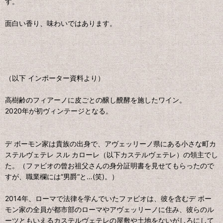
す。
面白い香り、味わいではあります。
（以下 インポーター資料より）
高樹齢のフィアーノに皮ごとの醸し醗酵を施したワイン。
2020年が初ヴィンテージとなる。
デ ボーモン家は貴族の出身で、アヴェッリーノ県にある小さな町カ
ステルヴェテレ スル カローレ（以下カステルヴェテレ）の領主でし
た。（ファビオの曾お祖父さんの身分証明書を見せてもらったので
すが、職業欄には“男爵”と…(笑)。）
2014年、ローマで法律を学んでいたファビオは、彼を含むデ ボー
モン家の全員が都市部のローマやアヴェッリーノに住み、彼らのル
ーツともいえるカステルヴェテレの屋敷や土地をないがしろにして