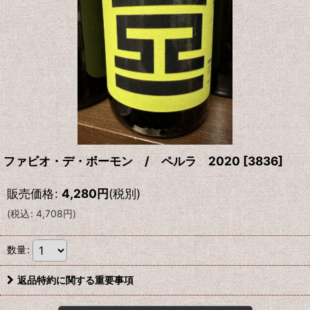
ファビオ・デ・ボーモン / ペルラ 2020
[
3836
]
販売価格
:
4,280
円
(税別)
(
税込
:
4,708
円
)
数量
:
返品特約に関する重要事項