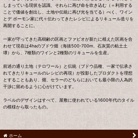
しまっている現状を認識、それらに再び命を吹き込む（＝利用する
ことで価値を創出し、土地や伝統に再び光を当てる）べく、ワイン
とデ ボーモン家に代々伝わってきたレシピによるリキュール造りを
再開することに。
一家が守ってきた高樹齢の区画とファビオが新たに植えた区画を合
わせて現在は4haのブドウ畑（海抜500-700m、石灰質の粘土土
壌）から、7種類のワインと2種類のリキュールを生産。
前述の通り土地（テロワール）と伝統（ブドウ品種、一家で伝承さ
れてきたリキュールのレシピの再現）が投影したプロダクトを理想
とすることもあり、畑、セラーのどちらにおいても最小限の人為的
干渉に留めるように心がけています。
ラベルのデザインはすべて、屋敷に使われている1600年代のタイル
の模様から取ったもの。
ホーム