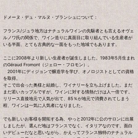
ドメーヌ・デュ・マルヌ・ブランシュについて：
フランス/ジュラ地方はナチュラルワインの先駆者とも言えるオヴェ
ルノワ氏の関係で、ワイン造りに真面目に取り組んでいる生産者が
いる半面、とても古典的な一面をもった地域でもあります。
ここに2008年より新しい生産者が誕生しました。1983年5月生まれ
のGéraud Fromont（ジェロー・フロモン）。
2001年にディジョンで醸造学を学び、オノロジストとしての資格
を取得。
そこで出会った奥様と結婚し、ワイナリーを立ち上げました。まだ
まだ若いカップルですが、ワインに対する情熱だけは人一倍です。
リリース直後地元で人気が出て、85％が地元で消費されてしまう
程、ワインは一気に人気者になりました。
でも新しいお客様を開拓する為、やっと2012年に公のサロンに出展
しましたが、選んだ地はフランスでなく、イタリアなのです。面白
いデビューだなと思いながら、かえってフランス独特のナチュラル