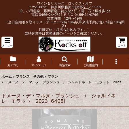
ワイン＆リカーズ ロックス・オフ
〒251-0025 神奈川県藤沢市鵠沼石上2-11-16
JR、小田急線 藤沢駅南口徒歩8分 江ノ電 石上駅徒歩1分
電話 0466-24-0745 ＦＡＸ 0466-24-0746
営業時間 12時〜19時
（当日店頭引き取りラストオーダー17時 18時以降来店予約が無い場合 18時閉
店）
月曜定休（月祝もお休みです。）
臨時休業等は業務連絡のページをご確認ください。
メニュー
カート
カテゴリ
マイページ
商品検索
ご利用案内
ホーム
>
フランス その他
>
ブラン
>
ドメーヌ・デ・マルヌ・ブランシュ / シャルドネ レ・モラット 2023
ドメーヌ・デ・マルヌ・ブランシュ / シャルドネ
レ・モラット 2023
[
6408
]