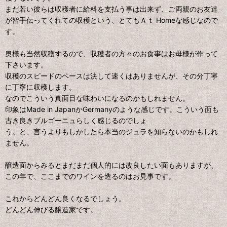
まだ若い彼らは収穫者に給料を支払う事は出来ず、ご両親のお友達
が皆手伝ってくれての収穫という、とてもＡｔ Homeな感じなので
す。
奥様も当然収穫するので、収穫者の方々のお食事はお母様が作って
下さいます。
収穫のスピードのペースは決して速くはありませんが、その分丁寧
に丁寧に収穫します。
なのでこういう真面目な味わいになるのかもしれません。
印象はMade in JapanかGermanyのような感じです。こういう面も
古き良きブルゴーニュらしく感じるのでしょ
う。と、言うよりもしかしたら本当のジュラを知らないのかもしれ
ません。
醸造面からみるとまだまだ個人的には改良したい面もありますが、
この年で、ここまでのワインを造るのはお見事です。
これからどんどん良くなるでしょう。
どんどん伸びる醸造家です。