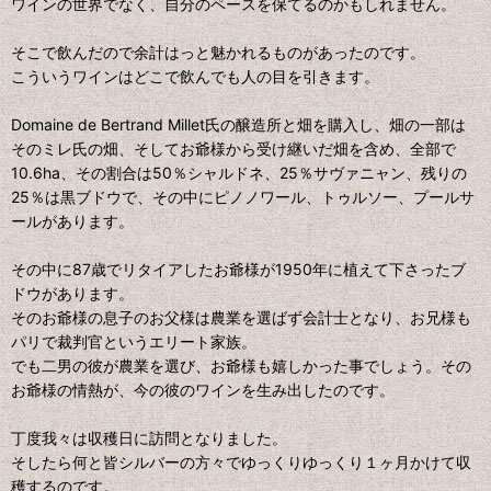
ワインの世界でなく、自分のペースを保てるのかもしれません。
そこで飲んだので余計はっと魅かれるものがあったのです。
こういうワインはどこで飲んでも人の目を引きます。
Domaine de Bertrand Millet氏の醸造所と畑を購入し、畑の一部は
そのミレ氏の畑、そしてお爺様から受け継いだ畑を含め、全部で
10.6ha、その割合は50％シャルドネ、25％サヴァニャン、残りの
25％は黒ブドウで、その中にピノノワール、トゥルソー、プールサ
ールがあります。
その中に87歳でリタイアしたお爺様が1950年に植えて下さったブ
ドウがあります。
そのお爺様の息子のお父様は農業を選ばず会計士となり、お兄様も
パリで裁判官というエリート家族。
でも二男の彼が農業を選び、お爺様も嬉しかった事でしょう。その
お爺様の情熱が、今の彼のワインを生み出したのです。
丁度我々は収穫日に訪問となりました。
そしたら何と皆シルバーの方々でゆっくりゆっくり１ヶ月かけて収
穫するのです。