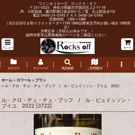
ワイン＆リカーズ ロックス・オフ
〒251-0025 神奈川県藤沢市鵠沼石上2-11-16
JR、小田急線 藤沢駅南口徒歩8分 江ノ電 石上駅徒歩1分
電話 0466-24-0745 ＦＡＸ 0466-24-0746
営業時間 12時〜19時
（当日店頭引き取りラストオーダー17時 18時以降来店予約が無い場合 18時閉
店）
月曜定休（月祝もお休みです。）
臨時休業等は業務連絡のページをご確認ください。
メニュー
カート
カテゴリ
マイページ
商品検索
ご利用案内
ホーム
>
ロワール
>
ブラン
>
ル・クロ・デュ・チュ・ブッフ / ル・ビュイッソン・プイユ 2022
ル・クロ・デュ・チュ・ブッフ / ル・ビュイッソン・
プイユ 2022
[
3722
]