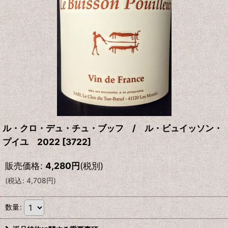
ル・クロ・デュ・チュ・ブッフ / ル・ビュイッソン・
プイユ 2022
[
3722
]
販売価格
:
4,280
円
(税別)
(
税込
:
4,708
円
)
数量
: