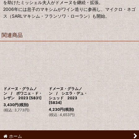
を助けたミッシェル夫人がドメーヌを継続・拡張。
2006年には息子のマキシムがワイン造りに参画し、マイクロ・ネゴ
ス（SARLマキシム・フランソワ・ローラン）も開始。
関連商品
ドメーヌ・グラムノ
ドメーヌ・グラムノ
ン / ポワニェ・ド・
ン / シエラ・デュ・
レザン 2023
[
5831
]
シュッド 2023
[
5834
]
3,430
円
(税別)
4,230
円
(税別)
(
税込
:
3,773
円
)
(
税込
:
4,653
円
)
ホーム