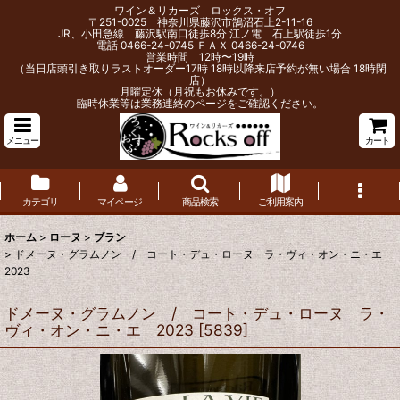
ワイン＆リカーズ ロックス・オフ
〒251-0025 神奈川県藤沢市鵠沼石上2-11-16
JR、小田急線 藤沢駅南口徒歩8分 江ノ電 石上駅徒歩1分
電話 0466-24-0745 ＦＡＸ 0466-24-0746
営業時間 12時〜19時
（当日店頭引き取りラストオーダー17時 18時以降来店予約が無い場合 18時閉
店）
月曜定休（月祝もお休みです。）
臨時休業等は業務連絡のページをご確認ください。
メニュー
カート
カテゴリ
マイページ
商品検索
ご利用案内
ホーム
>
ローヌ
>
ブラン
>
ドメーヌ・グラムノン / コート・デュ・ローヌ ラ・ヴィ・オン・ニ・エ
2023
ドメーヌ・グラムノン / コート・デュ・ローヌ ラ・
ヴィ・オン・ニ・エ 2023
[
5839
]