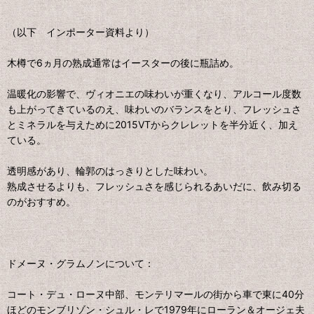
（以下 インポーター資料より）
木樽で6ヵ月の熟成通常はイースターの後に瓶詰め。
温暖化の影響で、ヴィオニエの味わいが重くなり、アルコール度数
も上がってきているのえ、味わいのバランスをとり、フレッシュさ
とミネラルを与えために2015VTからクレレットを半分近く、加え
ている。
透明感があり、輪郭のはっきりとした味わい。
熟成させるよりも、フレッシュさを感じられるあいだに、飲み切る
のがおすすめ。
ドメーヌ・グラムノンについて：
コート・デュ・ローヌ中部、モンテリマールの街から車で東に40分
ほどのモンブリゾン・シュル・レで1979年にローラン＆オージェ夫