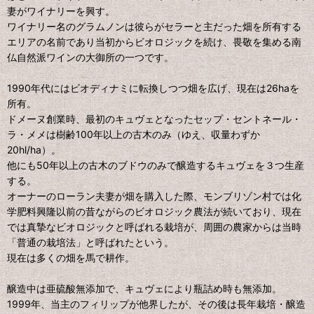
妻がワイナリーを興す。
ワイナリー名のグラムノンは彼らがセラーと主だった畑を所有する
エリアの名前であり当初からビオロジックを続け、畏敬を集める南
仏自然派ワインの大御所の一つです。
1990年代にはビオディナミに転換しつつ畑を広げ、現在は26haを
所有。
ドメーヌ創業時、最初のキュヴェとなったセップ・セントネール・
ラ・メメは樹齢100年以上の古木のみ（ゆえ、収量わずか
20hl/ha）。
他にも50年以上の古木のブドウのみで醸造するキュヴェを３つ生産
する。
オーナーのローラン夫妻が畑を購入した際、モンブリゾン村では化
学肥料興隆以前の昔ながらのビオロジック農法が続いており、現在
では真摯なビオロジックと呼ばれる栽培が、周囲の農家からは当時
「普通の栽培法」と呼ばれたという。
現在は多くの畑を馬で耕作。
醸造中は亜硫酸無添加で、キュヴェにより瓶詰め時も無添加。
1999年、当主のフィリップが他界したが、その後は長年栽培・醸造