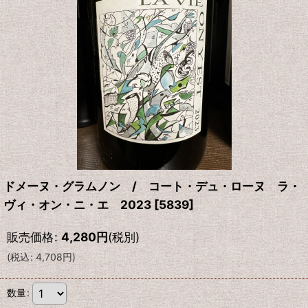
ドメーヌ・グラムノン / コート・デュ・ローヌ ラ・
ヴィ・オン・ニ・エ 2023
[
5839
]
販売価格
:
4,280
円
(税別)
(
税込
:
4,708
円
)
数量
: