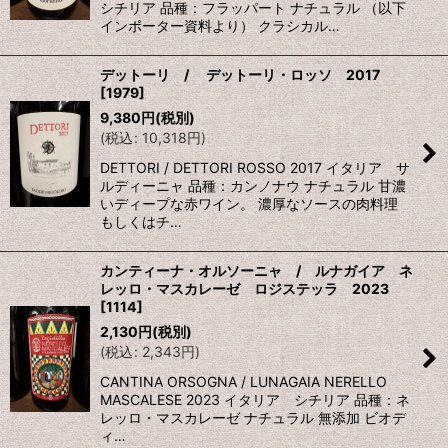
シチリア 品種：フラッパート ナチュラル （以下
インポーター資料より） クラシカル…
デットーリ / デットーリ・ロッソ 2017
[
1979
]
9,380
円
(税別)
(
税込
:
10,318
円
)
DETTORI / DETTORI ROSSO 2017 イタリア サ
ルディーニャ 品種：カンノナウ ナチュラル 甘濃
いディープな赤ワイン。 濃厚なソースの肉料理
もしくはチ…
カンティーナ・オルソーニャ / ルナガイア ネ
レッロ・マスカレーゼ ロジステッラ 2023
[
1114
]
2,130
円
(税別)
(
税込
:
2,343
円
)
CANTINA ORSOGNA / LUNAGAIA NERELLO
MASCALESE 2023 イタリア シチリア 品種：ネ
レッロ・マスカレーゼ ナチュラル 無添加 ビオデ
ィ…