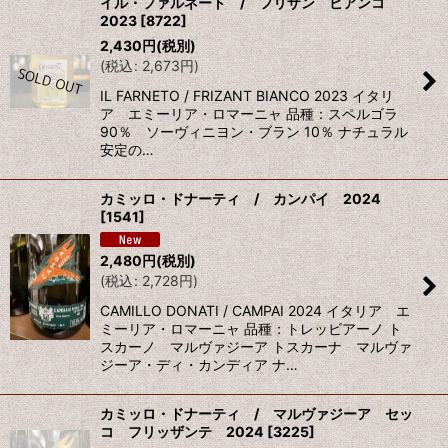
イル・ファルネート / フリザン ビアンコ
2023
[
8722
]
2,430
円
(税別)
(
税込
:
2,673
円
)
IL FARNETO / FRIZANT BIANCO 2023 イタリ
ア エミーリア・ロマーニャ 品種：スペルゴラ
90％ ソーヴィニヨン・ブラン 10％ ナチュラル
安定の…
カミッロ・ドナーティ / カンパイ 2024
[
1541
]
2,480
円
(税別)
(
税込
:
2,728
円
)
CAMILLO DONATI / CAMPAI 2024 イタリア エ
ミーリア・ロマーニャ 品種：トレッビアーノ ト
スカーノ マルヴァジーア トスカーナ マルヴァ
ジーア・ディ・カンディア ナ…
カミッロ・ドナーティ / マルヴァジーア セッ
コ フリッザンテ 2024
[
3225
]