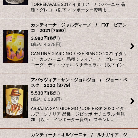
TORREFAVALE 2017 イタリア カンパーニャ 品
種：グレコ （以下 インポーター資料よ…
カンティーナ・ジャルディーノ / FXF ビアン
コ 2021
[
7590
]
3,980
円
(税別)
(
税込
:
4,378
円
)
CANTINA GIARDINO / FXF BIANCO 2021 イタリ
ア カンパーニャ 品種：フィアーノ グレーコ
コーダ・ディ・ヴォルペ ナチュラル （以下イン…
アバッツィア・サン・ジョルジョ / ジョー・ペ
スク 2020
[
3779
]
5,530
円
(税別)
(
税込
:
6,083
円
)
ABBAZIA SAN GIORGIO / JOE PESK 2020 イタ
ルア シチリア 品種：ジビッボ ナチュラル 無添
加 （以下 インポーター資料） ステンレ…
カンティーナ・オルソーニャ / ルナガイア ジ