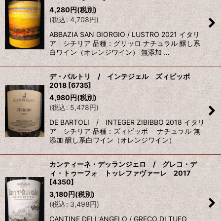
4,280
円
(税別)
(
税込
:
4,708
円
)
ABBAZIA SAN GIORGIO / LUSTRO 2021 イタリ
ア シチリア 品種：グリッロ ナチュラル 醸し系
白ワイン（オレンジワイン） 無添加 …
デ・バルトリ / インテジェル ズィビッボ
2018
[
6735
]
4,980
円
(税別)
(
税込
:
5,478
円
)
DE BARTOLI / INTEGER ZIBIBBO 2018 イタリ
ア シチリア 品種：ズィビッボ ナチュラル 無
添加 醸し系白ワイン（オレンジワイン）
カンティーネ・デッランジェロ / グレコ・デ
ィ・トゥーフォ トッレファヴァーレ 2017
[
4350
]
3,180
円
(税別)
(
税込
:
3,498
円
)
CANTINE DELL'ANGELO / GRECO DI TUFO