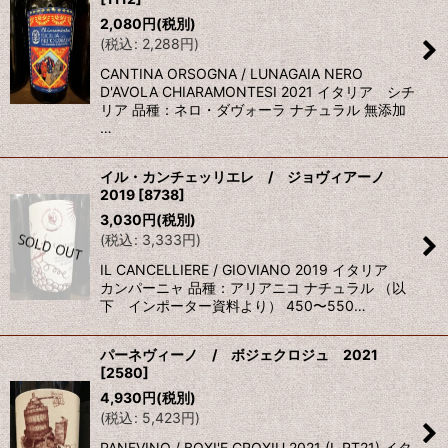
2,080
円
(税別)
(
税込
:
2,288
円
)
CANTINA ORSOGNA / LUNAGAIA NERO
D'AVOLA CHIARAMONTESI 2021 イタリア シチ
リア 品種：ネロ・ダヴォーラ ナチュラル 無添加
…
イル・カンチェッリエレ / ジョヴィアーノ
2019
[
8738
]
3,030
円
(税別)
(
税込
:
3,333
円
)
IL CANCELLIERE / GIOVIANO 2019 イタリア
カンパーニャ 品種：アリアニコ ナチュラル （以
下 インポーター資料より） 450〜550…
パーネヴィーノ / ボジェクロジュ 2021
[
2580
]
4,930
円
(税別)
(
税込
:
5,423
円
)
PANEVINO / BOXI'E CROXIU 2021 (L.RT21) イタ