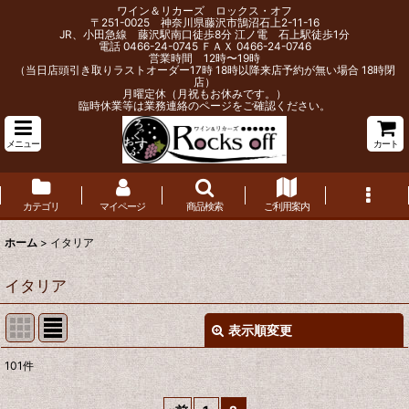
ワイン＆リカーズ ロックス・オフ
〒251-0025 神奈川県藤沢市鵠沼石上2-11-16
JR、小田急線 藤沢駅南口徒歩8分 江ノ電 石上駅徒歩1分
電話 0466-24-0745 ＦＡＸ 0466-24-0746
営業時間 12時〜19時
（当日店頭引き取りラストオーダー17時 18時以降来店予約が無い場合 18時閉
店）
月曜定休（月祝もお休みです。）
臨時休業等は業務連絡のページをご確認ください。
メニュー
カート
カテゴリ
マイページ
商品検索
ご利用案内
ホーム
>
イタリア
イタリア
表示順変更
閉じる
101
件
サブカテゴリ
: