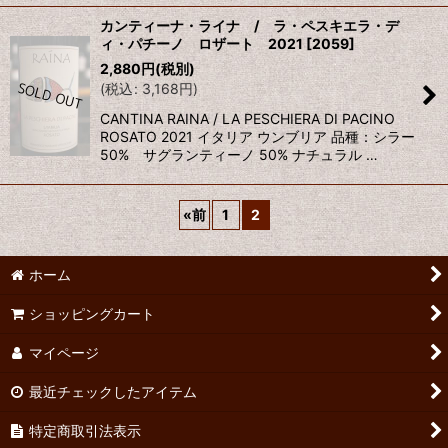
カンティーナ・ライナ / ラ・ペスキエラ・デ
ィ・パチーノ ロザート 2021
[
2059
]
2,880
円
(税別)
(
税込
:
3,168
円
)
CANTINA RAINA / LA PESCHIERA DI PACINO
ROSATO 2021 イタリア ウンブリア 品種：シラー
50% サグランティーノ 50% ナチュラル …
«
前
1
2
ホーム
ショッピングカート
マイページ
最近チェックしたアイテム
特定商取引法表示