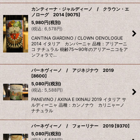
カンティーナ・ジャルディーノ / クラウン・エ
ノローグ 2014
[
9075
]
5,980
円
(税別)
(
税込
:
6,578
円
)
CANTINA GIARDINO / CLOWN OENOLOGUE
2014 イタリア カンパーニャ 品種：アリアーニ
コ ナチュラル 樹齢75〜90年のアリアーニコをア
ンフォラで…
パーネヴィーノ / アジネジナウ 2019
[
8600
]
5,080
円
(税別)
(
税込
:
5,588
円
)
PANEVINO / AXINA E IXINAU 2019 イタリア サ
ルディーニャ 品種：カンノナウ カリニャーノ
ナチュラル
パーネヴィーノ / フォーリナー 2019
[
9370
]
5,080
円
(税別)
(
税込
:
5,588
円
)