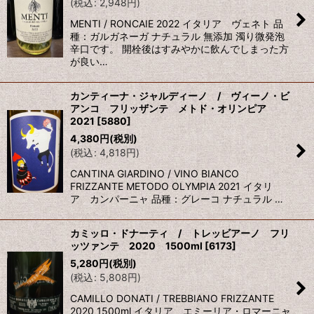
(
税込
:
2,948
円
)
MENTI / RONCAIE 2022 イタリア ヴェネト 品
種：ガルガネーガ ナチュラル 無添加 濁り微発泡
辛口です。 開栓後はすみやかに飲んでしまった方
が良い…
カンティーナ・ジャルディーノ / ヴィーノ・ビ
アンコ フリッザンテ メトド・オリンピア
2021
[
5880
]
4,380
円
(税別)
(
税込
:
4,818
円
)
CANTINA GIARDINO / VINO BIANCO
FRIZZANTE METODO OLYMPIA 2021 イタリ
ア カンパーニャ 品種：グレーコ ナチュラル …
カミッロ・ドナーティ / トレッビアーノ フリ
ッツァンテ 2020 1500ml
[
6173
]
5,280
円
(税別)
(
税込
:
5,808
円
)
CAMILLO DONATI / TREBBIANO FRIZZANTE
2020 1500ml イタリア エミーリア・ロマーニャ