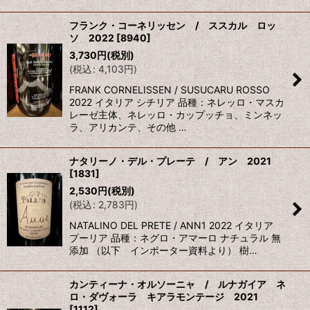
フランク・コーネリッセン / ススカル ロッ
ソ 2022
[
8940
]
3,730
円
(税別)
(
税込
:
4,103
円
)
FRANK CORNELISSEN / SUSUCARU ROSSO
2022 イタリア シチリア 品種：ネレッロ・マスカ
レーゼ主体、ネレッロ・カップッチョ、ミンネッ
ラ、アリカンテ、その他 …
ナタリーノ・デル・プレーテ / アン 2021
[
1831
]
2,530
円
(税別)
(
税込
:
2,783
円
)
NATALINO DEL PRETE / ANN1 2022 イタリア
プーリア 品種：ネグロ・アマーロ ナチュラル 無
添加 （以下 インポーター資料より） 樹…
カンティーナ・オルソーニャ / ルナガイア ネ
ロ・ダヴォーラ キアラモンテージ 2021
[
1112
]