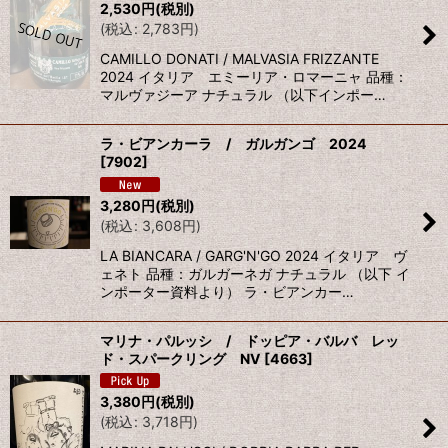
2,530
円
(税別)
(
税込
:
2,783
円
)
CAMILLO DONATI / MALVASIA FRIZZANTE
2024 イタリア エミーリア・ロマーニャ 品種：
マルヴァジーア ナチュラル （以下インポー…
ラ・ビアンカーラ / ガルガンゴ 2024
[
7902
]
3,280
円
(税別)
(
税込
:
3,608
円
)
LA BIANCARA / GARG'N'GO 2024 イタリア ヴ
ェネト 品種：ガルガーネガ ナチュラル （以下 イ
ンポーター資料より） ラ・ビアンカー…
マリナ・パルッシ / ドッピア・バルバ レッ
ド・スパークリング NV
[
4663
]
3,380
円
(税別)
(
税込
:
3,718
円
)