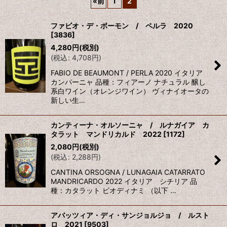
«
前
1
2
表示数
:
ファビオ・デ・ボーモン / ペルラ 2020
[
3836
]
並び順
:
4,280
円
(税別)
(
税込
:
4,708
円
)
絞り込む
FABIO DE BEAUMONT / PERLA 2020 イタリア
カンパーニャ 品種：フィアーノ ナチュラル 醸し
系白ワイン（オレンジワイン） ヴィナイオータの
新しい生…
カンティーナ・オルソーニャ / ルナガイア カ
タラット マンドリカルド 2022
[
1172
]
2,080
円
(税別)
(
税込
:
2,288
円
)
CANTINA ORSOGNA / LUNAGAIA CATARRATO
MANDRICARDO 2022 イタリア シチリア 品
種：カタラット ビオディナミ （以下 …
アバッツィア・ディ・サンジョルジョ / ルスト
ロ 2021
[
9503
]