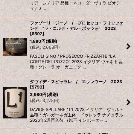
リア シチリア 品種：ネロ・ダーヴォラ ビオデ
ィナミ…
ファゾーリ・ジーノ / プロセッコ・フリッツァ
ンテ "ラ・コルテ・デル・ポッツォ" 2023
[
8592
]
1,880
円
(税別)
(
税込
:
2,068
円
)
FASOLI GINO / PROSECCO FRIZZANTE "LA
CORTE DEL POZZO" 2023 イタリア ヴェネト 品
種：グレーラ オーガニック …
ダヴィデ・スピッラレ / エッレウーノ 2023
[
5790
]
2,980
円
(税別)
(
税込
:
3,278
円
)
DAVIDE SPILLARE / L1 2023 イタリア ヴェネト
品種：ガルガーネガ主体 ドゥレッラ ナチュラル
2026年2月再入荷 （以下 インポーター…