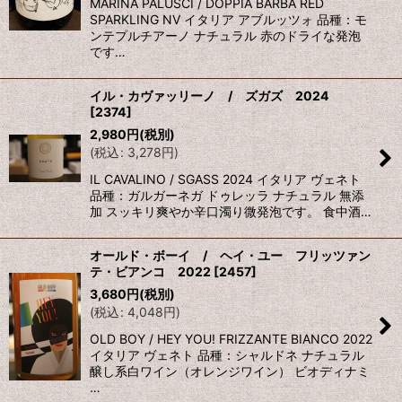
MARINA PALUSCI / DOPPIA BARBA RED
SPARKLING NV イタリア アブルッツォ 品種：モ
ンテプルチアーノ ナチュラル 赤のドライな発泡
です…
イル・カヴァッリーノ / ズガズ 2024
[
2374
]
2,980
円
(税別)
(
税込
:
3,278
円
)
IL CAVALINO / SGASS 2024 イタリア ヴェネト
品種：ガルガーネガ ドゥレッラ ナチュラル 無添
加 スッキリ爽やか辛口濁り微発泡です。 食中酒…
オールド・ボーイ / ヘイ・ユー フリッツァン
テ・ビアンコ 2022
[
2457
]
3,680
円
(税別)
(
税込
:
4,048
円
)
OLD BOY / HEY YOU! FRIZZANTE BIANCO 2022
イタリア ヴェネト 品種：シャルドネ ナチュラル
醸し系白ワイン（オレンジワイン） ビオディナミ
…