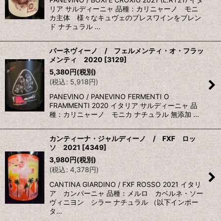
リア サルディーニャ 品種：カリニャーノ モニ
カ主体 様々なキュヴェのプレスワインをブレン
ド ナチュラル …
パーネヴィーノ / フェルメンティ・オ・フラッ
メンティ 2020
[
3129
]
5,380
円
(税別)
(
税込
:
5,918
円
)
PANEVINO / PANEVINO FERMENTI O
FRAMMENTI 2020 イタリア サルディーニャ 品
種：カリニャーノ モニカ ナチュラル 無添加 …
カンティーナ・ジャルディーノ / FXF ロッ
ソ 2021
[
4349
]
3,980
円
(税別)
(
税込
:
4,378
円
)
CANTINA GIARDINO / FXF ROSSO 2021 イタリ
ア カンパーニャ 品種：メルロ カベルネ・ソー
ヴィニヨン シラー ナチュラル （以下インポー
タ…