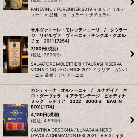
PANEVINO / FOREIGNER 2019 イタリア サルデ
ィーニャ 品種：カニュラーリ ナチュラル
サルヴァトーレ・モレッティエーリ / タウラー
ジ リゼルヴァ ヴィーニャ・チンクエ・クエル
チェ 2011
[
7254
]
7,180
円
(税別)
(
税込
:
7,898
円
)
SALVATORE MOLETTIERI / TAURASI RISERVA
VIGNA CINQUE QUERCE 2012 イタリア カンパ
ーニャ 品種：アリアーニコ
カンティーナ・オルソーニャ / ルナガイア ネ
ロ・ダーヴォラ キアラモンテージ ビオディナ
ミック シチリア 2022 3000ml BAG IN
BOX
[
1174
]
4,180
円
(税別)
(
税込
:
4,598
円
)
CANTINA ORSOGNA / LUNAGAIA NERO
D'AVOLA CHIARAMONTESI 2021 BIB 3L イタ