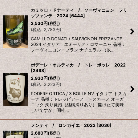
カミッロ・ドナーティ / ソーヴィニヨン フリ
ッツァンテ 2024
[
6444
]
2,530
円
(税別)
(
税込
:
2,783
円
)
CAMILLO DONATI / SAUVIGNON FRIZZANTE
2024 イタリア エミーリア・ロマーニャ 品種：
ソーヴィニヨン・ブラン ナチュラル （以…
ポデーレ・オルティカ / トレ・ボッレ 2022
[
2498
]
2,930
円
(税別)
(
税込
:
3,223
円
)
PODERE ORTICA / 3 BOLLE NV イタリア トスカ
ーナ 品種：トレッビアーノ・トスカーノ オーガ
ニック 濁り発泡（結構濁りあり） 開けたて美味
しいですか、開栓…
メンティ / ロンカイエ 2022
[
3036
]
2,680
円
(税別)