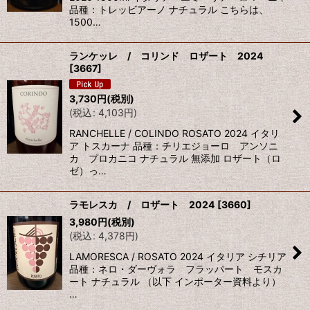
品種：トレッビアーノ ナチュラル こちらは、
1500…
ランケッレ / コリンド ロザート 2024
[
3667
]
3,730
円
(税別)
(
税込
:
4,103
円
)
RANCHELLE / COLINDO ROSATO 2024 イタリ
ア トスカーナ 品種：チリエジョーロ アンソニ
カ プロカニコ ナチュラル 無添加 ロザート（ロ
ゼ）っ…
ラモレスカ / ロザート 2024
[
3660
]
3,980
円
(税別)
(
税込
:
4,378
円
)
LAMORESCA / ROSATO 2024 イタリア シチリア
品種：ネロ・ダーヴォラ フラッパート モスカ
ート ナチュラル （以下 インポーター資料より）
…