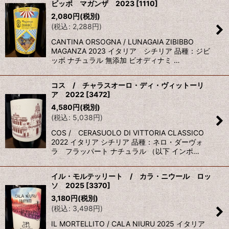
ビッボ マガンザ 2023
[
1110
]
2,080
円
(税別)
(
税込
:
2,288
円
)
CANTINA ORSOGNA / LUNAGAIA ZIBIBBO
MAGANZA 2023 イタリア シチリア 品種：ジビ
ッボ ナチュラル 無添加 ビオディナミ …
コス / チャラスオーロ・ディ・ヴィットーリ
ア 2022
[
3472
]
4,580
円
(税別)
(
税込
:
5,038
円
)
COS / CERASUOLO DI VITTORIA CLASSICO
2022 イタリア シチリア 品種：ネロ・ダーヴォ
ラ フラッパート ナチュラル （以下 インポ…
イル・モルテッリート / カラ・ニウール ロッ
ソ 2025
[
3370
]
3,180
円
(税別)
(
税込
:
3,498
円
)
IL MORTELLITO / CALA NIURU 2025 イタリア