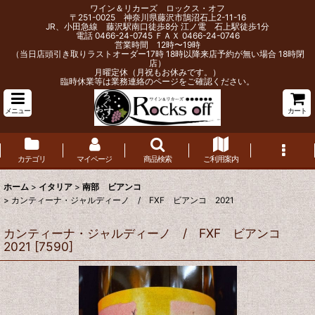
ワイン＆リカーズ ロックス・オフ
〒251-0025 神奈川県藤沢市鵠沼石上2-11-16
JR、小田急線 藤沢駅南口徒歩8分 江ノ電 石上駅徒歩1分
電話 0466-24-0745 ＦＡＸ 0466-24-0746
営業時間 12時〜19時
（当日店頭引き取りラストオーダー17時 18時以降来店予約が無い場合 18時閉
店）
月曜定休（月祝もお休みです。）
臨時休業等は業務連絡のページをご確認ください。
メニュー
カート
カテゴリ
マイページ
商品検索
ご利用案内
ホーム
>
イタリア
>
南部 ビアンコ
>
カンティーナ・ジャルディーノ / FXF ビアンコ 2021
カンティーナ・ジャルディーノ / FXF ビアンコ
2021
[
7590
]