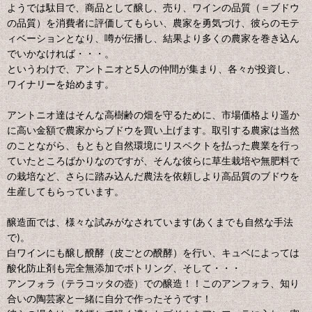
ようでは駄目で、商品として醸し、売り、ワインの品質（＝ブドウ
の品質）を消費者に評価してもらい、農家を勇気づけ、彼らのモテ
ィベーションとなり、噂が伝播し、結果より多くの農家を巻き込ん
でいかなければ・・・。
というわけで、アントニオと5人の仲間が集まり、各々が投資し、
ワイナリーを始めます。
アントニオ達はそんな高樹齢の畑を守るために、市場価格より遥か
に高い金額で農家からブドウを買い上げます。取引する農家は当然
のことながら、もともと自然環境にリスペクトを払った農業を行っ
ていたところばかりなのですが、そんな彼らに草生栽培や無肥料で
の栽培など、さらに踏み込んだ農法を依頼しより高品質のブドウを
生産してもらっています。
醸造面では、様々な試みがなされています(あくまでも自然な手法
で)。
白ワインにも醸し醗酵（皮ごとの醗酵）を行い、キュベによっては
酸化防止剤も完全無添加でボトリング、そして・・・
アンフォラ（テラコッタの壺）での醸造！！このアンフォラ、知り
合いの陶芸家と一緒に自分で作ったそうです！