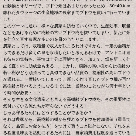
は穀物とオリーヴで、ブドウ畑はあまりなかったため、30-40ｋｍ
離れたタウラージの生産地域の農家までブドウを買いに行っていま
した。
このゾーンに通い、様々な農家を訪ねていく中で、生産効率、収量
などをあげるために樹齢の古いブドウ樹を抜いてしまい、新たに畑
を仕立て直す農家が多いのを目の当たりにします。
農家としては、収穫量で収入が決まるわけですから、一定の面積か
らできるだけ多くの量を収穫したいと考えるわけで、アントニオ達
も彼らの気持ち、事情は十分に理解できる。加えて、畑を新しく仕
立て直すのに助成金も出る…。しかし、樹齢の高い樹からは樹齢の
若い樹がどう頑張っても真似できない品質の、凝縮性の高いブドウ
が獲れる。一度抜いてしまって、新しく作り直したブドウ畑が再び
高樹齢と呼べるようになるまでには、当然のことながら何十年とい
う時間が必要・・・。
そんな生きる文化遺産とも言える高樹齢ブドウ樹を、その重要性に
気付いている俺たちが守らないでどうする！
じゃあ守るためにはどうすることができるか？
それは農家から、高樹齢の樹から獲れるブドウを付加価値（重量で
なく、品質にお金を払う）をつけて買うこと以外にない。それをあ
る程度意味ある活動にするためには、自家消費用程度を造っている