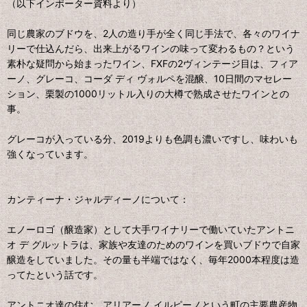
（以下インポーター資料より）
同じ農家のブドウを、2人の造り手が全く同じ手法で、各々のワイナ
リーで仕込んだら、出来上がるワインの味って変わるもの？という
素朴な疑問から始まったワイン、FXFの2ヴィンテージ目は、フィア
ーノ、グレーコ、コーダ ディ ヴォルペを混醸、10日間のマセレー
ション、栗製の1000リットル入りの大樽で熟成させたワインとの
事。
グレーコが入っている分、2019よりも色調も濃いですし、味わいも
強くなっています。
カンティーナ・ジャルディーノについて：
エノーロゴ（醸造家）として大手ワイナリーで働いていたアントニ
オ デ グルットラは、家族や友達のためのワインを買いブドウで自家
醸造をしていました。その量も半端ではなく、毎年2000本程度は造
ってたという話です。
アントニオ達の住む、アリアーノ イルピーノという町の主要農産物