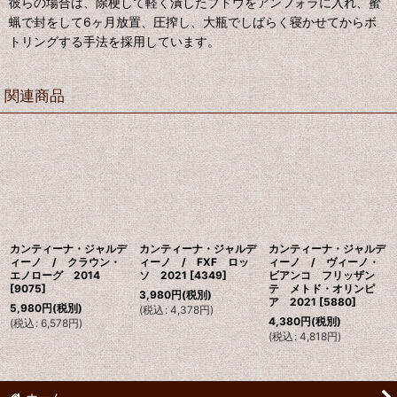
彼らの場合は、除梗して軽く潰したブドウをアンフォラに入れ、蜜
蝋で封をして6ヶ月放置、圧搾し、大瓶でしばらく寝かせてからボ
トリングする手法を採用しています。
関連商品
カンティーナ・ジャルデ
カンティーナ・ジャルデ
カンティーナ・ジャルデ
ィーノ / クラウン・
ィーノ / FXF ロッ
ィーノ / ヴィーノ・
エノローグ 2014
ソ 2021
[
4349
]
ビアンコ フリッザン
[
9075
]
テ メトド・オリンピ
3,980
円
(税別)
ア 2021
[
5880
]
5,980
円
(税別)
(
税込
:
4,378
円
)
4,380
円
(税別)
(
税込
:
6,578
円
)
(
税込
:
4,818
円
)