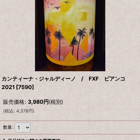
カンティーナ・ジャルディーノ / FXF ビアンコ
2021
[
7590
]
販売価格
:
3,980
円
(税別)
(
税込
:
4,378
円
)
数量
: