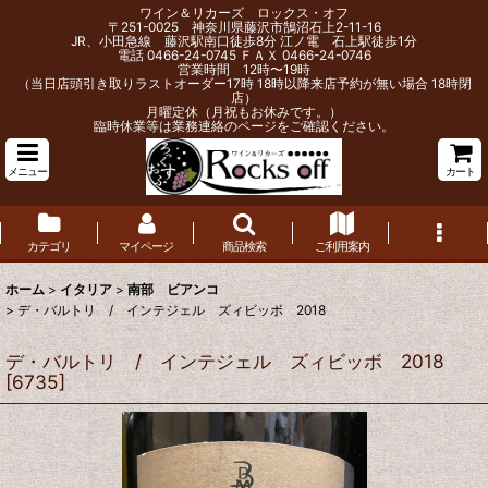
ワイン＆リカーズ ロックス・オフ
〒251-0025 神奈川県藤沢市鵠沼石上2-11-16
JR、小田急線 藤沢駅南口徒歩8分 江ノ電 石上駅徒歩1分
電話 0466-24-0745 ＦＡＸ 0466-24-0746
営業時間 12時〜19時
（当日店頭引き取りラストオーダー17時 18時以降来店予約が無い場合 18時閉
店）
月曜定休（月祝もお休みです。）
臨時休業等は業務連絡のページをご確認ください。
メニュー
カート
カテゴリ
マイページ
商品検索
ご利用案内
ホーム
>
イタリア
>
南部 ビアンコ
>
デ・バルトリ / インテジェル ズィビッボ 2018
デ・バルトリ / インテジェル ズィビッボ 2018
[
6735
]