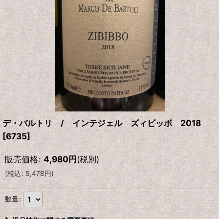
デ・バルトリ / インテジェル ズィビッボ 2018
[
6735
]
販売価格
:
4,980
円
(税別)
(
税込
:
5,478
円
)
数量
: