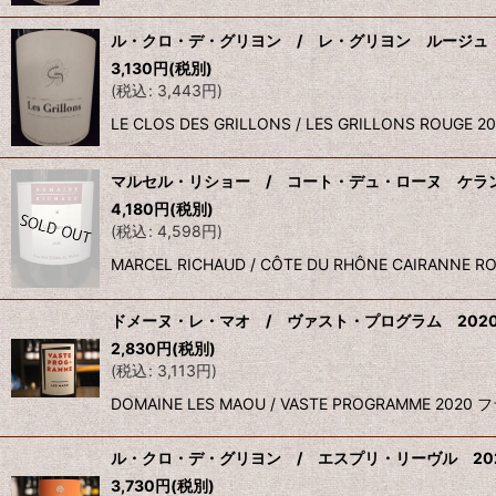
ル・クロ・デ・グリヨン / レ・グリヨン ルージュ 
3,130
円
(税別)
(
税込
:
3,443
円
)
LE CLOS DES GRILLONS / LES GRILLO
マルセル・リショー / コート・デュ・ローヌ ケラン
4,180
円
(税別)
(
税込
:
4,598
円
)
MARCEL RICHAUD / CÔTE DU RHÔNE C
ドメーヌ・レ・マオ / ヴァスト・プログラム 202
2,830
円
(税別)
(
税込
:
3,113
円
)
DOMAINE LES MAOU / VASTE PROGRAMME
ル・クロ・デ・グリヨン / エスプリ・リーヴル 20
3,730
円
(税別)