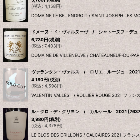
(
税込
:
4,158
円
)
DOMAINE LE BEL ENDROIT / SAINT JOSEP
ドメーヌ・ド・ヴィルヌーヴ / シャトーヌフ・デュ・
6,730
円
(税別)
(
税込
:
7,403
円
)
DOMAINE DE VILLENEUVE / CHATEAUNEU
ヴァランタン・ヴァルス / ロリエ ルージュ 2021
4,180
円
(税別)
(
税込
:
4,598
円
)
VALENTIN VALLES / ROLLIER ROUGE
ル・クロ・デ・グリヨン / カルケール 2021
[
763
3,980
円
(税別)
(
税込
:
4,378
円
)
LE CLOS DES GRILLONS / CALCAIRES 