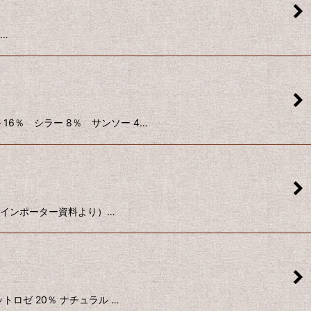
も…
ドル 16％ シラー 8％ サンソー 4…
（以下 インポーター資料より）…
レットロゼ 20％ ナチュラル …