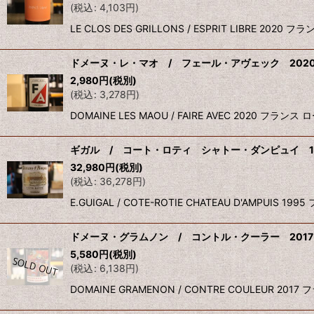
(
税込
:
4,103
円
)
LE CLOS DES GRILLONS / ESPRIT LIBRE
ドメーヌ・レ・マオ / フェール・アヴェック 202
2,980
円
(税別)
(
税込
:
3,278
円
)
DOMAINE LES MAOU / FAIRE AVEC 202
ギガル / コート・ロティ シャトー・ダンピュイ 1
32,980
円
(税別)
(
税込
:
36,278
円
)
E.GUIGAL / COTE-ROTIE CHATEAU D'AMPUI
ドメーヌ・グラムノン / コントル・クーラー 2017
5,580
円
(税別)
(
税込
:
6,138
円
)
DOMAINE GRAMENON / CONTRE COULEUR