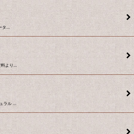
ポータ…
ー資料より…
チュラル …