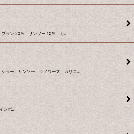
ッシュブラン 20％ サンソー 10％ カ…
ヴェードル シラー サンソ― クノワーズ カリニ…
下 インポ…