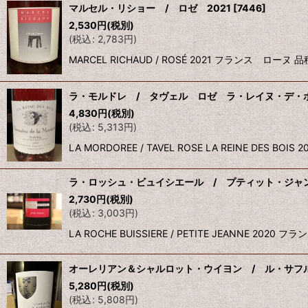
マルセル・リショー / ロゼ 2021
[
7446
]
2,530
円
(税別)
(
税込
:
2,783
円
)
MARCEL RICHAUD / ROSÉ 2021 フラ
ラ・モルドレ / タヴェル ロゼ ラ・レイヌ・デ・ボ
4,830
円
(税別)
(
税込
:
5,313
円
)
LA MORDOREE / TAVEL ROSE LA REINE 
ラ・ロッシュ・ビュイシエール / プティット・ジャン
2,730
円
(税別)
(
税込
:
3,003
円
)
LA ROCHE BUISSIERE / PETITE JEANNE 
オーレリアン＆シャルロット・ウイヨン / ル・サフル
5,280
円
(税別)
(
税込
:
5,808
円
)