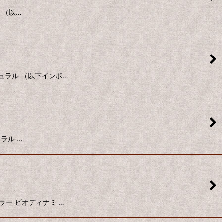
ミ （以…
 ナチュラル （以下インポ…
ュラル …
、シラー ビオディナミ …