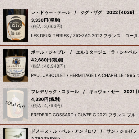
表示数
:
レ・ドゥー・テール / ジグ・ザグ 2022
[
4039
]
3,330
円
(税別)
並び順
:
(
税込
:
3,663
円
)
LES DEUX TERRES / ZIG-ZAG 2022 フラ
ポール・ジャブレ / エルミタージュ ラ・シャペル 
42,680
円
(税別)
(
税込
:
46,948
円
)
PAUL JABOULET / HERMITAGE LA CHAPEL
フレデリック・コサール / キュヴェ・セー 2021
[
4,330
円
(税別)
(
税込
:
4,763
円
)
FREDERIC COSSARD / CUVEE C 2021 
ドメーヌ・ル・ベル・アンドロワ / サン・ジョゼフ
3,780
円
(税別)