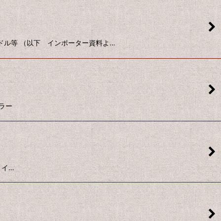
ェードル等 （以下 インポーター資料よ…
シラー
 イ…