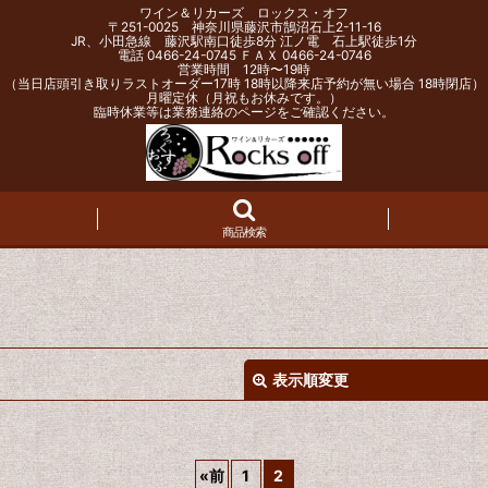
ワイン＆リカーズ ロックス・オフ
〒251-0025 神奈川県藤沢市鵠沼石上2-11-16
JR、小田急線 藤沢駅南口徒歩8分 江ノ電 石上駅徒歩1分
電話 0466-24-0745 ＦＡＸ 0466-24-0746
営業時間 12時〜19時
（当日店頭引き取りラストオーダー17時 18時以降来店予約が無い場合 18時閉店）
月曜定休（月祝もお休みです。）
臨時休業等は業務連絡のページをご確認ください。
商品検索
表示順変更
«
前
1
2