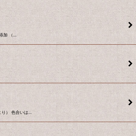
無添加 （…
料より） 色合いは…