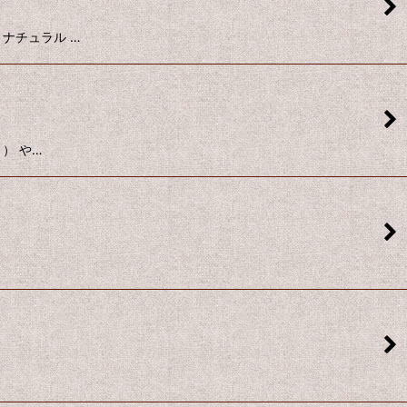
0% ナチュラル …
り） や…