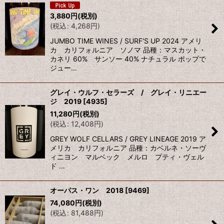
3,880
円
(税別)
(
税込
:
4,268
円
)
JUMBO TIME WINES / SURF'S UP 2024 アメリ
カ カリフォルニア ソノマ 品種：マスカット・
カネリ 60% サンソー 40% ナチュラル ポップで
ジュー…
グレイ・ウルフ・セラーズ / グレイ・リニエー
ジ 2019
[
4935
]
11,280
円
(税別)
(
税込
:
12,408
円
)
GREY WOLF CELLARS / GREY LINEAGE 2019 ア
メリカ カリフォルニア 品種：カベルネ・ソーヴ
ィニヨン マルベック メルロ プティ・ヴェル
ド …
オーパス・ワン 2018
[
9469
]
74,080
円
(税別)
(
税込
:
81,488
円
)