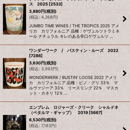
ス 2025
[
2533
]
表示数
:
3,880
円
(税別)
(
税込
:
4,268
円
)
並び順
:
JUMBO TIME WINES / THE TROPICS 2025 アメ
リカ カリフォルニア 品種：ゲヴュルツトラミネ
ール ナチュラル キレのある辛口ゲヴュルツ …
絞り込む
ワンダーワーク / バスティン・ルーズ 2022
[
7286
]
3,630
円
(税別)
(
税込
:
3,993
円
)
WONDERWERK / BUSTIN' LOOSE 2022 アメリ
カ カリフォルニア 品種：ピノ・グリ 33％ マ
ルヴァジーア 33％ リースリング 22％ マスカ
ット・カネリ 12％ …
エンブレム ロジャーズ・クリーク シャルドネ
（ペタルマ・ギャップ） 2019
[
5667
]
6,530
円
(税別)
(
税込
:
7,183
円
)