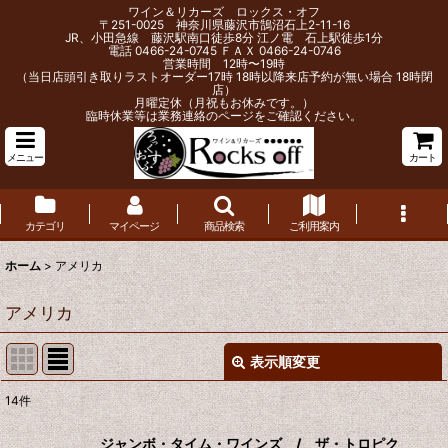
ワイン＆リカーズ ロックス・オフ
〒251-0025 神奈川県藤沢市鵠沼石上2-11-16
JR、小田急線 藤沢駅南口徒歩8分 江ノ電 石上駅徒歩1分
電話 0466-24-0745 ＦＡＸ 0466-24-0746
営業時間 12時〜19時
（当日店頭引き取りラストオーダー17時 18時以降来店予約が無い場合 18時閉
店）
月曜定休（月祝もお休みです。）
臨時休業等は業務連絡のページをご確認ください。
メニュー
カート
カテゴリ
マイページ
商品検索
ご利用案内
ホーム
>
アメリカ
アメリカ
表示順変更
閉じる
14
件
サブカテゴリ
:
ジャンボ・タイム・ワインズ / ザ・トロピク