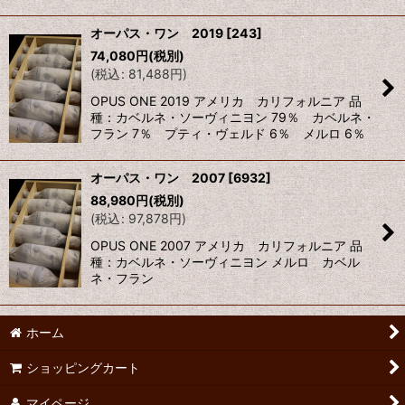
オーパス・ワン 2019
[
243
]
74,080
円
(税別)
(
税込
:
81,488
円
)
OPUS ONE 2019 アメリカ カリフォルニア 品
種：カベルネ・ソーヴィニヨン 79％ カベルネ・
フラン 7％ プティ・ヴェルド 6％ メルロ 6％
オーパス・ワン 2007
[
6932
]
88,980
円
(税別)
(
税込
:
97,878
円
)
OPUS ONE 2007 アメリカ カリフォルニア 品
種：カベルネ・ソーヴィニヨン メルロ カベル
ネ・フラン
ホーム
ショッピングカート
マイページ