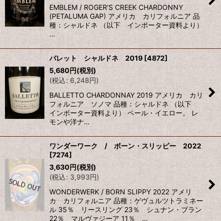
EMBLEM / ROGER'S CREEK CHARDONNY
(PETALUMA GAP) アメリカ カリフォルニア 品
種：シャルドネ （以下 インポーター資料より）
…
バレット シャルドネ 2019
[
4872
]
5,680
円
(税別)
(
税込
:
6,248
円
)
BALLETTO CHARDONNAY 2019 アメリカ カリ
フォルニア ソノマ 品種：シャルドネ （以下
インポーター資料より） ペール・イエロー。 レ
モンや洋ナ…
ワンダーワーク / ボーン・スリッピー 2022
[
7274
]
3,630
円
(税別)
(
税込
:
3,993
円
)
WONDERWERK / BORN SLIPPY 2022 アメリ
カ カリフォルニア 品種：ゲヴュルツトラミネー
ル 35％ リースリング 23％ シュナン・ブラン
22％ マルヴァジーア 11％ …