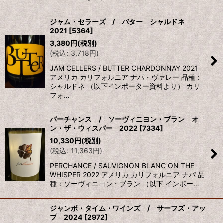
ジャム・セラーズ / バター シャルドネ
2021
[
5364
]
3,380
円
(税別)
(
税込
:
3,718
円
)
JAM CELLERS / BUTTER CHARDONNAY 2021
アメリカ カリフォルニア ナパ・ヴァレー 品種：
シャルドネ （以下インポーター資料より） カリ
フォ…
パーチャンス / ソーヴィニヨン・ブラン オ
ン・ザ・ウィスパー 2022
[
7334
]
10,330
円
(税別)
(
税込
:
11,363
円
)
PERCHANCE / SAUVIGNON BLANC ON THE
WHISPER 2022 アメリカ カリフォルニア ナパ 品
種：ソーヴィニヨン・ブラン （以下 インポー…
ジャンボ・タイム・ワインズ / サーフズ・アッ
プ 2024
[
2972
]