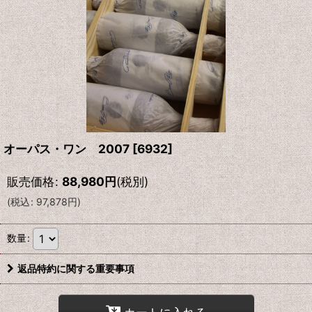
オーパス・ワン 2007
[
6932
]
販売価格
:
88,980
円
(税別)
(
税込
:
97,878
円
)
数量
:
返品特約に関する重要事項