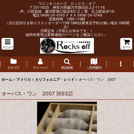
ワイン＆リカーズ ロックス・オフ
〒251-0025 神奈川県藤沢市鵠沼石上2-11-16
JR、小田急線 藤沢駅南口徒歩8分 江ノ電 石上駅徒歩1分
電話 0466-24-0745 ＦＡＸ 0466-24-0746
営業時間 12時〜19時
（当日店頭引き取りラストオーダー17時 18時以降来店予約が無い場合 18時閉
店）
月曜定休（月祝もお休みです。）
臨時休業等は業務連絡のページをご確認ください。
メニュー
カート
カテゴリ
マイページ
商品検索
ご利用案内
ホーム
>
アメリカ
>
カリフォルニア・レッド
>
オーパス・ワン 2007
オーパス・ワン 2007
[
6932
]