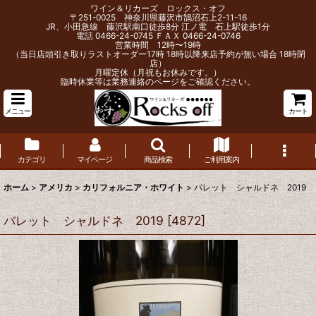
ワイン＆リカーズ ロックス・オフ
〒251-0025 神奈川県藤沢市鵠沼石上2-11-16
JR、小田急線 藤沢駅南口徒歩8分 江ノ電 石上駅徒歩1分
電話 0466-24-0745 ＦＡＸ 0466-24-0746
営業時間 12時〜19時
（当日店頭引き取りラストオーダー17時 18時以降来店予約が無い場合 18時閉
店）
月曜定休（月祝もお休みです。）
臨時休業等は業務連絡のページをご確認ください。
メニュー
カート
カテゴリ
マイページ
商品検索
ご利用案内
ホーム
>
アメリカ
>
カリフォルニア・ホワイト
>
バレット シャルドネ 2019
バレット シャルドネ 2019
[
4872
]