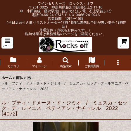
ワイン＆リカーズ ロックス・オフ
〒251-0025 神奈川県藤沢市鵠沼石上2-11-16
JR、小田急線 藤沢駅南口徒歩8分 江ノ電 石上駅徒歩1分
電話 0466-24-0745 ＦＡＸ 0466-24-0746
営業時間 12時〜19時
（当日店頭引き取りラストオーダー17時 18時以降来店予約が無い場合 18時閉
店）
月曜定休（月祝もお休みです。）
臨時休業等は業務連絡のページをご確認ください。
メニュー
カート
カテゴリ
マイページ
商品検索
ご利用案内
ホーム
>
南仏
>
泡
>
ル・プティ・ドメーヌ・ド・ジミオ / ミュスカ・セック・デ・ルマニス ペ
ティアン・ナチュレル 2022
ル・プティ・ドメーヌ・ド・ジミオ / ミュスカ・セッ
ク・デ・ルマニス ペティアン・ナチュレル 2022
[
4072
]