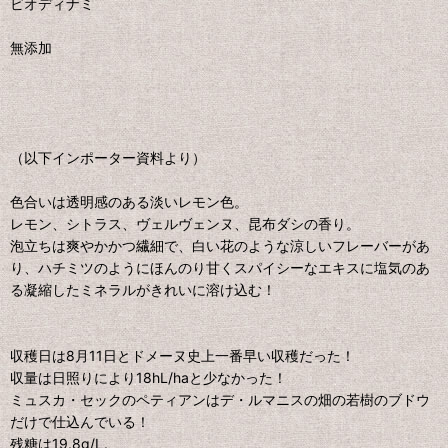
ビオディナミ
無添加
（以下インポーター資料より）
色合いは透明感のある淡いレモン色。
レモン、シトラス、ヴェルヴェンヌ、昆布ダシの香り。
泡立ちは爽やかかつ繊細で、白い花のような涼しいフレーバーがあ
り、ハチミツのようにほんのり甘くスパイシーなエキスに塩気のあ
る凝縮したミネラルがきれいに溶け込む！
収穫日は8月11日とドメーヌ史上一番早い収穫だった！
収量は日照りにより18hL/haと少なかった！
ミュスカ・セックのペティアンはデ・ルマニスの畑の若樹のブドウ
だけで仕込んでいる！
残糖は19.8g/L。