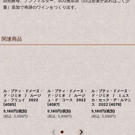
⾃然酵⺟、ノンフィルター、SO2無添加（⽩は必要があればごく少
量）添加で奇跡のワインをつくり出す。
関連商品
ル・プティ・ドメーヌ・
ル・プティ・ドメーヌ・
ル・プティ・ドメーヌ・
ド・ジミオ / ルージ
ド・ジミオ / ルージ
ド・ジミオ / ミュス
ュ・フリュイ 2022
ュ・ド・コース 2022
カ・セック・デ・ルマニ
[
4085
]
[
4087
]
ス 2022
[
4078
]
5,180
円
(税別)
5,180
円
(税別)
5,180
円
(税別)
(
税込
:
5,698
円
)
(
税込
:
5,698
円
)
(
税込
:
5,698
円
)