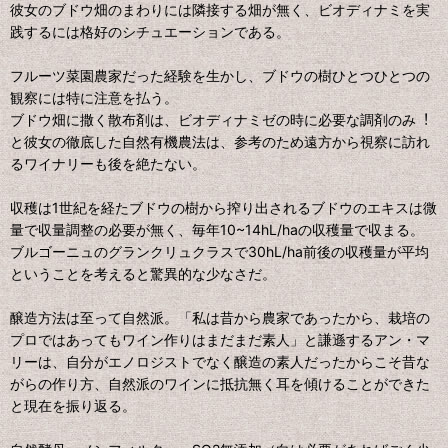
彼⼥のブドウ畑のまわりには隣接する畑が無く、ビオディナミを実
践するには格好のシチュエーションである。
フルーツ菜園農家だった経験を⽣かし、ブドウの樹ひとつひとつの
観察には特に注意を払う。
ブドウ畑に撒く散布剤は、ビオディナミゼの時に必要な調剤のみ︕
と彼⼥の徹底した⾃然有機農法は、参考のため遠⽅から視察に訪れ
るワイナリーも後を絶たない。
収穫は1世紀を経たブドウの樹から搾り出されるブドウのエキスは微
量で収量調整の必要が無く、毎年10~14hL/haの収穫量で収まる。
ブルゴーニュのグランクリュクラスで30hL/ha前後の収穫量が平均
ということを考えると驚異的な少なさだ。
醸造⽅法は⾄って⾃然派。「私は昔から農家であったから、栽培の
プロではあってもワイン作りはまだまだ素⼈」と謙遜するアン・マ
リーは、⾃分がエノロジストでなく醸造の素⼈だったからこそ昔な
がらの作り⽅、⾃然派のワインに抵抗無く⽿を傾けることができた
と現在を振り返る。