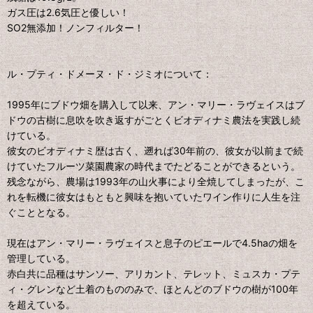
ガス圧は2.6気圧と優しい！
SO2無添加！ノンフィルター！
ル・プティ・ドメーヌ・ド・ジミオについて：
1995年にブドウ畑を購⼊して以来、アン・マリー・ラヴェイスはブ
ドウの古樹に息吹を吹き返すがごとくビオディナミ農法を実践し続
けている。
彼⼥のビオディナミ歴は古く、遡れば30年前の、彼⼥が以前まで続
けていたフルーツ菜園農家の時代までたどることができるという。
残念ながら、農場は1993年の⼭⽕事により全焼してしまったが、こ
れを転機に彼⼥はもともと興味を抱いていたワイン作りに⼈⽣を注
ぐこととなる。
現在はアン・マリー・ラヴェイスと息⼦のピエールで4.5haの畑を
管理している。
⾚⽩共に品種はサンソー、アリカント、テレット、ミュスカ・プテ
ィ・グレンなど⼟着のもののみで、ほとんどのブドウの樹が100年
を超えている。