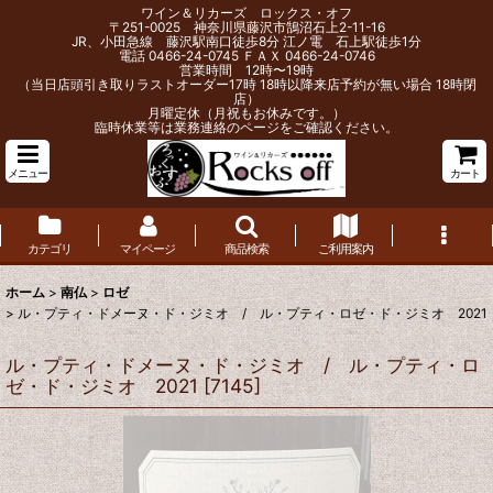
ワイン＆リカーズ ロックス・オフ
〒251-0025 神奈川県藤沢市鵠沼石上2-11-16
JR、小田急線 藤沢駅南口徒歩8分 江ノ電 石上駅徒歩1分
電話 0466-24-0745 ＦＡＸ 0466-24-0746
営業時間 12時〜19時
（当日店頭引き取りラストオーダー17時 18時以降来店予約が無い場合 18時閉
店）
月曜定休（月祝もお休みです。）
臨時休業等は業務連絡のページをご確認ください。
メニュー
カート
カテゴリ
マイページ
商品検索
ご利用案内
ホーム
>
南仏
>
ロゼ
>
ル・プティ・ドメーヌ・ド・ジミオ / ル・プティ・ロゼ・ド・ジミオ 2021
ル・プティ・ドメーヌ・ド・ジミオ / ル・プティ・ロ
ゼ・ド・ジミオ 2021
[
7145
]