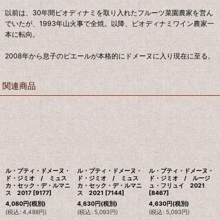
以前は、30年間ビオディナミを取り入れたフルーツ菜園農家を営ん
でいたが、1993年山火事で全焼。以降、ビオディナミワイン農家一
本に転向。
2008年から息子のピエールが本格的にドメーヌに入り現在に至る。
関連商品
ル・プティ・ドメーヌ・
ル・プティ・ドメーヌ・
ル・プティ・ドメーヌ・
ド・ジミオ / ミュス
ド・ジミオ / ミュス
ド・ジミオ / ルージ
カ・セック・デ・ルマニ
カ・セック・デ・ルマニ
ュ・フリュイ 2021
ス 2017
[
9177
]
ス 2021
[
7144
]
[
8467
]
4,080
円
(税別)
4,630
円
(税別)
4,630
円
(税別)
(
税込
:
4,488
円
)
(
税込
:
5,093
円
)
(
税込
:
5,093
円
)