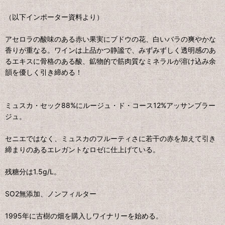
（以下インポーター資料より）
アセロラの酸味のある赤い果実にブドウの花、白いバラの爽やかな
香りが重なる。ワインは上品かつ静謐で、みずみずしく透明感のあ
るエキスに骨格のある酸、鉱物的で筋肉質なミネラルが溶け込み余
韻を優しく引き締める！
ミュスカ・セック88%にルージュ・ド・コース12%アッサンブラー
ジュ。
セニエではなく、ミュスカのフルーティさに若干の赤を加えて引き
締まりのあるエレガントなロゼに仕上げている。
残糖分は1.5g/L。
SO2無添加、ノンフィルター
1995年に古樹の畑を購入しワイナリーを始める。