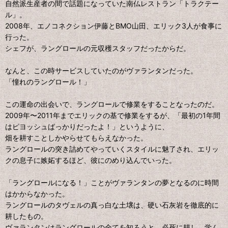
自然派生産者の間で話題になっていた南仏レストラン「トラクテー
ル」。
2008年、エノコネクション伊藤とBMO山田、エリック3人が食事に
行った。
シェフが、ラングロールの元収穫スタッフだったからだ。
なんと、この時サービスしていたのがヴァランタンだった。
「憧れのラングロール！」
この運命の出会いで、ラングロールで修業をすることなったのだ。
2009年〜2011年までエリックの基で修業をするが、「最初の1年間
はピヨッシュばっかりだったよ！」というように、
畑を耕すことしかやらせてもらえなかった。
ラングロールの突き詰めてやっていくスタイルに魅了され、エリッ
クの息子に嫉妬するほど、彼にのめり込んでいった。
「ラングロールになる！」ことがヴァランタンの夢となるのに時間
はかからなかった。
ラングロールのタヴェルの真っ白な土壌は、硬い石灰岩を徹底的に
耕したもの。
ヴァランタンはラングロールの全てを知ろうと、必死に耕し、学ん