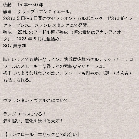
樹齢： 15 年〜50 年
醸造： グラップ・アンティエール。
2/3 は 5 日〜6 日間のマセラシオン・カルボニック。1/3 はダイレ
クト・プレス。 ステンレスタンクにて発酵。
熟成： 20hL のフードル樽で熟成 （樽の素材はアカシアとオー
ク）。2023 年 8 月に瓶詰め。
SO2 無添加
味わい：とても繊細なワイン。熟成度抜群のグルナッシュと、テロ
ワールのスモーキーな香りとの素敵なマリアージュ。
梅干しのような味わいが漂い、タンニンも円やか、塩味（えんみ）
も感じられる。
ヴァランタン・ヴァルスについて
ラングロールになる！
夢を追い、進化を続ける天才！
【ラングロール エリックとの出会い】