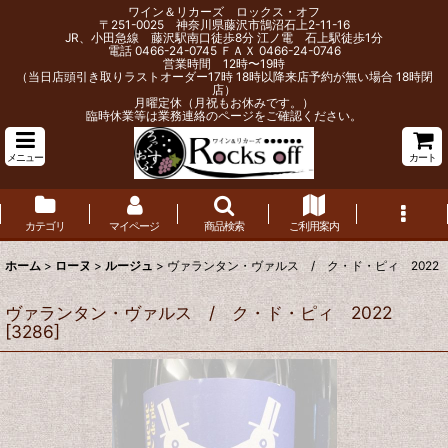
ワイン＆リカーズ ロックス・オフ
〒251-0025 神奈川県藤沢市鵠沼石上2-11-16
JR、小田急線 藤沢駅南口徒歩8分 江ノ電 石上駅徒歩1分
電話 0466-24-0745 ＦＡＸ 0466-24-0746
営業時間 12時〜19時
（当日店頭引き取りラストオーダー17時 18時以降来店予約が無い場合 18時閉
店）
月曜定休（月祝もお休みです。）
臨時休業等は業務連絡のページをご確認ください。
メニュー
カート
カテゴリ
マイページ
商品検索
ご利用案内
ホーム
>
ローヌ
>
ルージュ
>
ヴァランタン・ヴァルス / ク・ド・ピィ 2022
ヴァランタン・ヴァルス / ク・ド・ピィ 2022
[
3286
]