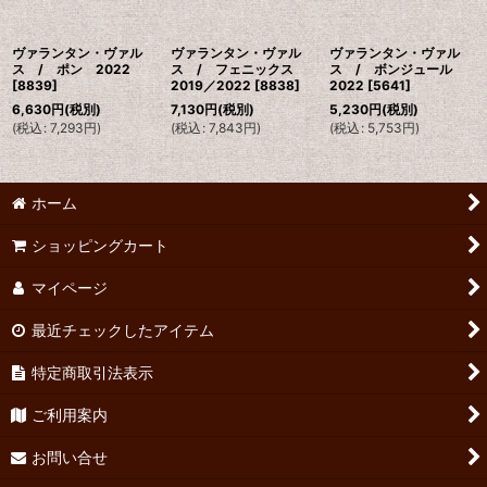
ヴァランタン・ヴァル
ヴァランタン・ヴァル
ヴァランタン・ヴァル
ス / ポン 2022
ス / フェニックス
ス / ボンジュール
[
8839
]
2019／2022
[
8838
]
2022
[
5641
]
6,630
円
(税別)
7,130
円
(税別)
5,230
円
(税別)
(
税込
:
7,293
円
)
(
税込
:
7,843
円
)
(
税込
:
5,753
円
)
ホーム
ショッピングカート
マイページ
最近チェックしたアイテム
特定商取引法表示
ご利用案内
お問い合せ