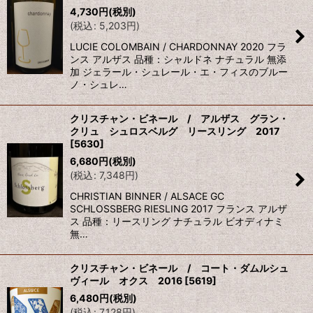
4,730
円
(税別)
(
税込
:
5,203
円
)
LUCIE COLOMBAIN / CHARDONNAY 2020 フラ
ンス アルザス 品種：シャルドネ ナチュラル 無添
加 ジェラール・シュレール・エ・フィスのブルー
ノ・シュレ…
クリスチャン・ビネール / アルザス グラン・
クリュ シュロスベルグ リースリング 2017
[
5630
]
6,680
円
(税別)
(
税込
:
7,348
円
)
CHRISTIAN BINNER / ALSACE GC
SCHLOSSBERG RIESLING 2017 フランス アルザ
ス 品種：リースリング ナチュラル ビオディナミ
無…
クリスチャン・ビネール / コート・ダムルシュ
ヴィール オクス 2016
[
5619
]
6,480
円
(税別)
(
税込
:
7,128
円
)