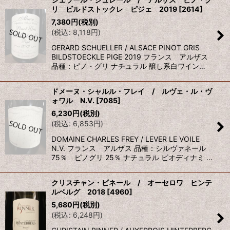
リ ビルドストックレ ピジェ 2019
[
2614
]
7,380
円
(税別)
(
税込
:
8,118
円
)
GERARD SCHUELLER / ALSACE PINOT GRIS
BILDSTOECKLE PIGE 2019 フランス アルザス
品種：ピノ・グリ ナチュラル 醸し系白ワイン…
ドメーヌ・シャルル・フレイ / ルヴェ・ル・ヴ
ォワル N.V.
[
7085
]
6,230
円
(税別)
(
税込
:
6,853
円
)
DOMAINE CHARLES FREY / LEVER LE VOILE
N.V. フランス アルザス 品種：シルヴァネール
75％ ピノグリ 25％ ナチュラル ビオディナミ …
クリスチャン・ビネール / オーセロワ ヒンテ
ルベルグ 2018
[
4960
]
5,680
円
(税別)
(
税込
:
6,248
円
)