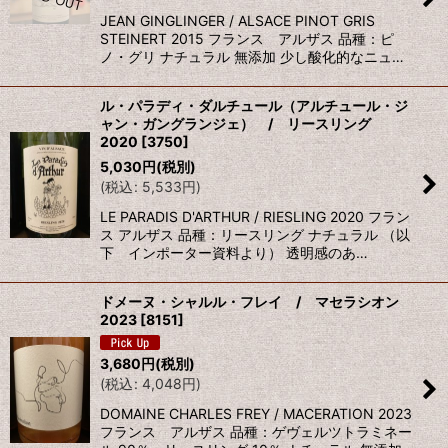
JEAN GINGLINGER / ALSACE PINOT GRIS
STEINERT 2015 フランス アルザス 品種：ピ
ノ・グリ ナチュラル 無添加 少し酸化的なニュ…
ル・パラディ・ダルチュール（アルチュール・ジ
ャン・ガングランジェ） / リースリング
2020
[
3750
]
5,030
円
(税別)
(
税込
:
5,533
円
)
LE PARADIS D'ARTHUR / RIESLING 2020 フラン
ス アルザス 品種：リースリング ナチュラル （以
下 インポーター資料より） 透明感のあ…
ドメーヌ・シャルル・フレイ / マセラシオン
2023
[
8151
]
3,680
円
(税別)
(
税込
:
4,048
円
)
DOMAINE CHARLES FREY / MACERATION 2023
フランス アルザス 品種：ゲヴェルツトラミネー