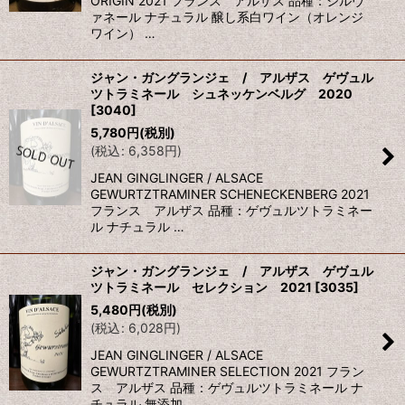
ORIGIN 2021 フランス アルザス 品種：シルヴ
ァネール ナチュラル 醸し系白ワイン（オレンジ
ワイン） …
ジャン・ガングランジェ / アルザス ゲヴュル
ツトラミネール シュネッケンベルグ 2020
[
3040
]
5,780
円
(税別)
(
税込
:
6,358
円
)
JEAN GINGLINGER / ALSACE
GEWURTZTRAMINER SCHENECKENBERG 2021
フランス アルザス 品種：ゲヴュルツトラミネー
ル ナチュラル …
ジャン・ガングランジェ / アルザス ゲヴュル
ツトラミネール セレクション 2021
[
3035
]
5,480
円
(税別)
(
税込
:
6,028
円
)
JEAN GINGLINGER / ALSACE
GEWURTZTRAMINER SELECTION 2021 フラン
ス アルザス 品種：ゲヴュルツトラミネール ナ
チュラル 無添加 …