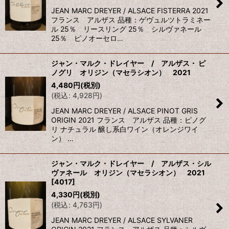
JEAN MARC DREYER / ALSACE FISTERRA 2021
フランス アルザス 品種：ゲヴュルツトラミネー
ル 25％ リースリング 25％ シルヴァネール
25％ ピノオーセロ…
ジャン・マルク・ドレイヤー / アルザス・ ピ
ノグリ オリジン（マセラシオン） 2021
4,480
円
(税別)
(
税込
:
4,928
円
)
JEAN MARC DREYER / ALSACE PINOT GRIS
ORIGIN 2021 フランス アルザス 品種：ピノグ
リ ナチュラル 醸し系白ワイン（オレンジワイ
ン） …
ジャン・マルク・ドレイヤー / アルザス・シル
ヴァネール オリジン（マセラシオン） 2021
[
4017
]
4,330
円
(税別)
(
税込
:
4,763
円
)
JEAN MARC DREYER / ALSACE SYLVANER