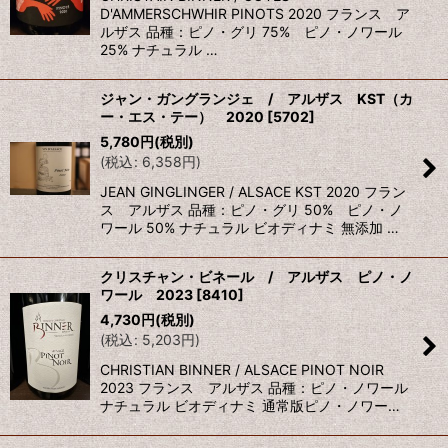
D'AMMERSCHWHIR PINOTS 2020 フランス ア
ルザス 品種：ピノ・グリ 75% ピノ・ノワール
25% ナチュラル …
ジャン・ガングランジェ / アルザス KST（カ
ー・エス・テー） 2020
[
5702
]
5,780
円
(税別)
(
税込
:
6,358
円
)
JEAN GINGLINGER / ALSACE KST 2020 フラン
ス アルザス 品種：ピノ・グリ 50% ピノ・ノ
ワール 50% ナチュラル ビオディナミ 無添加 …
クリスチャン・ビネール / アルザス ピノ・ノ
ワール 2023
[
8410
]
4,730
円
(税別)
(
税込
:
5,203
円
)
CHRISTIAN BINNER / ALSACE PINOT NOIR
2023 フランス アルザス 品種：ピノ・ノワール
ナチュラル ビオディナミ 通常版ピノ・ノワー…