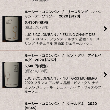
ルーシー・コロンバン / リースリング ル・シ
ャン・デ・ゾワゾー 2020
[
9123
]
6,430
円
(税別)
(
税込
:
7,073
円
)
LUCIE COLOMBAIN / RIESLING CHANT DES
OISEAUX 2020 フランス アルザス 品種：リース
リング ナチュラル 無添加 ジェラール・シ…
ルーシー・コロンバン / ピノ・グリ アイヒベ
ルグ 2020
[
8757
]
5,580
円
(税別)
(
税込
:
6,138
円
)
LUCIE COLOMBAIN / PINOT GRIS EICHBERG
2020 フランス アルザス 品種：ピノ・グリ ナチ
ュラル ジェラール・シュレール・エ・フィスのブ
ルーノ…
ルーシー・コロンバン / シャルドネ 2020
[
9345
]