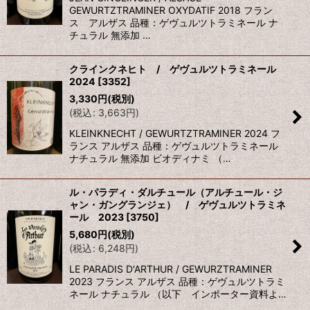
GEWURTZTRAMINER OXYDATIF 2018 フラン
ス アルザス 品種：ゲヴュルツトラミネール ナ
チュラル 無添加 …
クラインクネヒト / ゲヴュルツトラミネール
2024
[
3352
]
3,330
円
(税別)
(
税込
:
3,663
円
)
KLEINKNECHT / GEWURTZTRAMINER 2024 フ
ランス アルザス 品種：ゲヴュルツトラミネール
ナチュラル 無添加 ビオディナミ （…
ル・パラディ・ダルチュール（アルチュール・ジ
ャン・ガングランジェ） / ゲヴュルツトラミネ
ール 2023
[
3750
]
5,680
円
(税別)
(
税込
:
6,248
円
)
LE PARADIS D'ARTHUR / GEWURZTRAMINER
2023 フランス アルザス 品種：ゲヴュルツトラミ
ネール ナチュラル （以下 インポーター資料よ…