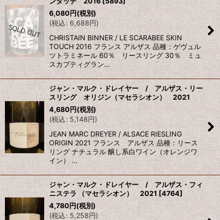
ンタッチ 2016
[
5893
]
6,080
円
(税別)
(
税込
:
6,688
円
)
CHRISTAIN BINNER / LE SCARABEE SKIN
TOUCH 2016 フランス アルザス 品種：ゲヴュル
ツトラミネール 60％ リースリング 30％ ミュ
スカプティグラン…
ジャン・マルク・ドレイヤー / アルザス・リー
スリング オリジン（マセラシオン） 2021
4,680
円
(税別)
(
税込
:
5,148
円
)
JEAN MARC DREYER / ALSACE RIESLING
ORIGIN 2021 フランス アルザス 品種：リース
リング ナチュラル 醸し系白ワイン（オレンジワ
イン） …
ジャン・マルク・ドレイヤー / アルザス・フィ
ニステラ （マセラシオン） 2021
[
4764
]
4,780
円
(税別)
(
税込
:
5,258
円
)