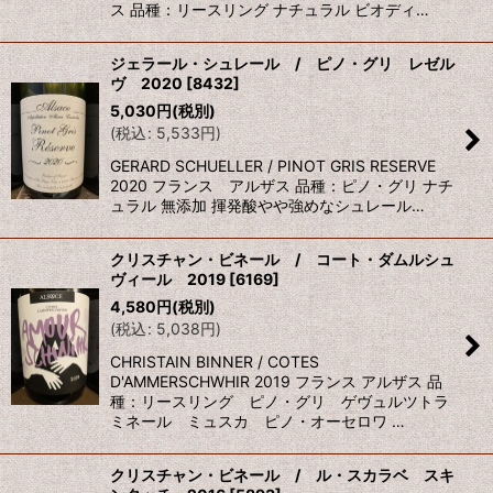
ス 品種：リースリング ナチュラル ビオディ…
ジェラール・シュレール / ピノ・グリ レゼル
ヴ 2020
[
8432
]
5,030
円
(税別)
(
税込
:
5,533
円
)
GERARD SCHUELLER / PINOT GRIS RESERVE
2020 フランス アルザス 品種：ピノ・グリ ナチ
ュラル 無添加 揮発酸やや強めなシュレール…
クリスチャン・ビネール / コート・ダムルシュ
ヴィール 2019
[
6169
]
4,580
円
(税別)
(
税込
:
5,038
円
)
CHRISTAIN BINNER / COTES
D'AMMERSCHWHIR 2019 フランス アルザス 品
種：リースリング ピノ・グリ ゲヴュルツトラ
ミネール ミュスカ ピノ・オーセロワ …
クリスチャン・ビネール / ル・スカラベ スキ