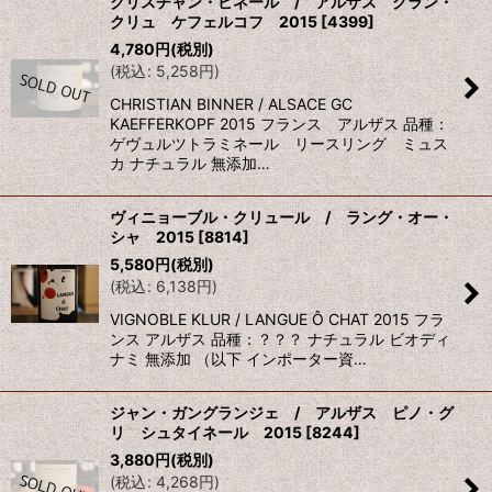
クリスチャン・ビネール / アルザス グラン・
クリュ ケフェルコフ 2015
[
4399
]
4,780
円
(税別)
(
税込
:
5,258
円
)
CHRISTIAN BINNER / ALSACE GC
KAEFFERKOPF 2015 フランス アルザス 品種：
ゲヴュルツトラミネール リースリング ミュス
カ ナチュラル 無添加…
ヴィニョーブル・クリュール / ラング・オー・
シャ 2015
[
8814
]
5,580
円
(税別)
(
税込
:
6,138
円
)
VIGNOBLE KLUR / LANGUE Ô CHAT 2015 フラ
ンス アルザス 品種：？？？ ナチュラル ビオディ
ナミ 無添加 （以下 インポーター資…
ジャン・ガングランジェ / アルザス ピノ・グ
リ シュタイネール 2015
[
8244
]
3,880
円
(税別)
(
税込
:
4,268
円
)