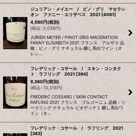
ジュリアン・メイエー / ピノ・グリ マセラシ
オン ファニー・エリザベス 2021
[
4061
]
4,580
円
(税別)
(
税込
:
5,038
円
)
JURIEN MEYER / PINOT GRIS MACERATION
FANNY ELISABETH 2021 フランス アルザス 品
種：ピノ・グリ ナチュラル 醸し系白ワイン（オ
レン…
フレデリック・コサール / スキン・コンタク
ト ラフリング 2021
[
394
]
9,380
円
(税別)
(
税込
:
10,318
円
)
FREDERIC COSSARD / SKIN CONTACT
RAFLING 2021 フランス ブルゴーニュ 品種：リ
ースリング ナチュラル ビオディナミ 醸し系白ワ
イン（オ…
フレデリック・コサール / ラフリング 2021
[
383
]