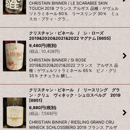
CHRISTAIN BINNER / LE SCARABEE SKIN
TOUCH 2018 フランス アルザス 品種：ゲヴュル
ツトラミネール 60％ リースリング 30％ ミュ
スカ・プティ・グラ…
クリスチャン・ビネール / シ・ローズ
2019&2020&2021&2022 マグナム
[
6655
]
9,480
円
(税別)
(
税込
:
10,428
円
)
CHRISTAIN BINNER / SI ROSE
2019&2020&2021&2022 フランス アルザス 品
種：ゲヴュルツトラミネール 65％ ピノ・グリ
35％ ナチュラル 醸し…
クリスチャン・ビネール / リースリング グラ
ン・クリュ ヴィネック・シュロスベルグ 2019
[
6951
]
6,880
円
(税別)
(
税込
:
7,568
円
)
CHRISTIAN BINNER / RIESLING GRAND CRU
WINECK SCHLOSSBERG 2019 フランス アルザ