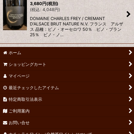
3,680
円
(税別)
(
税込
:
4,048
円
)
DOMAINE CHARLES FREY / CREMANT
D'ALSACE BRUT NATURE N.V. フランス アルザ
ス 品種：ピノ・オーセロワ 50％ ピノ・ブラン
25％ ピノ・ノ…
ホーム
ショッピングカート
マイページ
最近チェックしたアイテム
特定商取引法表示
ご利用案内
お問い合せ