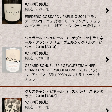
8,380
円
(税別)
(
税込
:
9,218
円
)
FREDERIC COSSARD / RAFLING 2021 フラン
ス ブルゴーニュ 品種：リースリング ナチュラ
ル ビオディナミ （以下 インポーター資料より…
ジェラール・シュレール / ゲヴュルツトラミネ
ール・グラン・クリュ プェルシックベルグ ピ
ジェ 2019
[
8310
]
6,580
円
(税別)
(
税込
:
7,238
円
)
GERARD SCHUELLER / GEWURZTRAMINER
GRAND CRU PFERSIGBERG PIGE 2019 フラン
ス アルザス 品種：ゲヴュルツトラミネール ナ
チュラ…
クリスチャン・ビネール / スカラベ スキンタ
ッチ 2018
[
7342
]
5,580
円
(税別)
(
税込
:
6,138
円
)