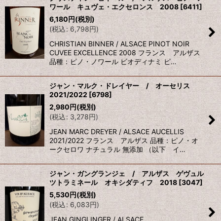
ワール キュヴェ・エクセロンス 2008
[
6411
]
表示数
:
6,180
円
(税別)
(
税込
:
6,798
円
)
並び順
:
CHRISTIAN BINNER / ALSACE PINOT NOIR
CUVEE EXCELLENCE 2008 フランス アルザス
品種：ピノ・ノワール ビオディナミ ピ…
絞り込む
ジャン・マルク・ドレイヤー / オーセリス
2021/2022
[
6798
]
2,980
円
(税別)
(
税込
:
3,278
円
)
JEAN MARC DREYER / ALSACE AUCELLIS
2021/2022 フランス アルザス 品種：ピノ・オ
ークセロワ ナチュラル 無添加 （以下 イ…
ジャン・ガングランジェ / アルザス ゲヴュル
ツトラミネール オキシダティフ 2018
[
3047
]
5,530
円
(税別)
(
税込
:
6,083
円
)
JEAN GINGLINGER / ALSACE