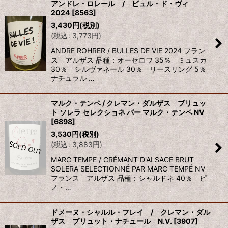
アンドレ・ロレール / ビュル・ド・ヴィ
2024
[
8563
]
3,430
円
(税別)
(
税込
:
3,773
円
)
ANDRE ROHRER / BULLES DE VIE 2024 フラン
ス アルザス 品種：オーセロワ 35％ ミュスカ
30％ シルヴァネール 30％ リースリング 5％
ナチュラル …
マルク・テンペ / クレマン・ダルザス ブリュッ
ト ソレラ セレクショネ パー マルク・テンペ NV
[
6898
]
3,530
円
(税別)
(
税込
:
3,883
円
)
MARC TEMPE / CRÉMANT D'ALSACE BRUT
SOLERA SELECTIONNÉ PAR MARC TEMPÉ NV
フランス アルザス 品種：シャルドネ 40％ ピ
ノ・…
ドメーヌ・シャルル・フレイ / クレマン・ダル
ザス ブリュット・ナチュール N.V.
[
3907
]