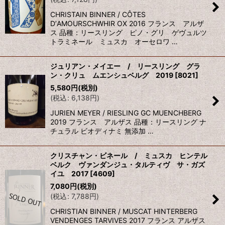
CHRISTAIN BINNER / CÔTES
DʼAMOURSCHWHIR OX 2016 フランス アルザ
ス 品種：リースリング ピノ・グリ ゲヴュルツ
トラミネール ミュスカ オーセロワ …
ジュリアン・メイエー / リースリング グラ
ン・クリュ ムエンシュベルグ 2019
[
8021
]
5,580
円
(税別)
(
税込
:
6,138
円
)
JURIEN MEYER / RIESLING GC MUENCHBERG
2019 フランス アルザス 品種：リースリング ナ
チュラル ビオディナミ 無添加 …
クリスチャン・ビネール / ミュスカ ヒンテル
ベルク ヴァンダンジュ・タルティヴ サ・ガズ
イユ 2017
[
4609
]
7,080
円
(税別)
(
税込
:
7,788
円
)
CHRISTIAN BINNER / MUSCAT HINTERBERG
VENDENGES TARVIVES 2017 フランス アルザス