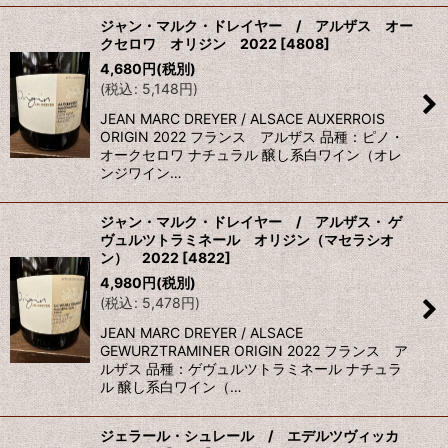
ジャン・マルク・ドレイヤー / アルザス オー
クセロワ オリジン 2022
[
4808
]
4,680
円
(税別)
(
税込
:
5,148
円
)
JEAN MARC DREYER / ALSACE AUXERROIS
ORIGIN 2022 フランス アルザス 品種：ピノ・
オークセロワ ナチュラル 醸し系白ワイン（オレ
ンジワイン…
ジャン・マルク・ドレイヤー / アルザス・ ゲ
ヴュルツトラミネール オリジン（マセラシオ
ン） 2022
[
4822
]
4,980
円
(税別)
(
税込
:
5,478
円
)
JEAN MARC DREYER / ALSACE
GEWURZTRAMINER ORIGIN 2022 フランス ア
ルザス 品種：ゲヴュルツトラミネール ナチュラ
ル 醸し系白ワイン（…
ジェラール・シュレール / エデルツヴィッカ