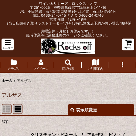
ワイン＆リカーズ ロックス・オフ
〒251-0025 神奈川県藤沢市鵠沼石上2-11-16
JR、小田急線 藤沢駅南口徒歩8分 江ノ電 石上駅徒歩1分
電話 0466-24-0745 ＦＡＸ 0466-24-0746
営業時間 12時〜19時
（当日店頭引き取りラストオーダー17時 18時以降来店予約が無い場合 18時閉
店）
月曜定休（月祝もお休みです。）
臨時休業等は業務連絡のページをご確認ください。
メニュー
カート
カテゴリ
マイページ
商品検索
ご利用案内
ホーム
>
アルザス
アルザス
表示順変更
閉じる
57
件
サブカテゴリ
:
クリスチャン・ビネール / アルザス ピノ・ノ