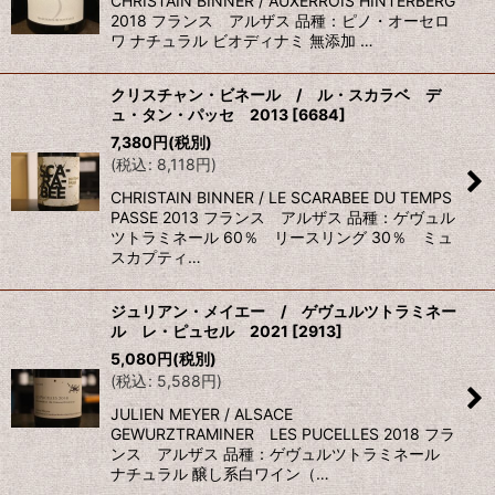
CHRISTAIN BINNER / AUXERROIS HINTERBERG
2018 フランス アルザス 品種：ピノ・オーセロ
ワ ナチュラル ビオディナミ 無添加 …
クリスチャン・ビネール / ル・スカラベ デ
ュ・タン・パッセ 2013
[
6684
]
7,380
円
(税別)
(
税込
:
8,118
円
)
CHRISTAIN BINNER / LE SCARABEE DU TEMPS
PASSE 2013 フランス アルザス 品種：ゲヴュル
ツトラミネール 60％ リースリング 30％ ミュ
スカプティ…
ジュリアン・メイエー / ゲヴュルツトラミネー
ル レ・ピュセル 2021
[
2913
]
5,080
円
(税別)
(
税込
:
5,588
円
)
JULIEN MEYER / ALSACE
GEWURZTRAMINER LES PUCELLES 2018 フラ
ンス アルザス 品種：ゲヴュルツトラミネール
ナチュラル 醸し系白ワイン（…