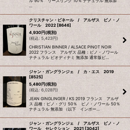
ル 90％ リースリング 10％ ナチュラル 無添加
…
クリスチャン・ビネール / アルザス ピノ・ノ
ワール 2022
[
8646
]
4,930
円
(税別)
(
税込
:
5,423
円
)
CHRISTIAN BINNER / ALSACE PINOT NOIR
2022 フランス アルザス 品種：ピノ・ノワール
ナチュラル ビオディナミ 無添加 通常版ピ…
ジャン・ガングランジェ / カ・エス 2019
[
8525
]
5,480
円
(税別)
(
税込
:
6,028
円
)
JEAN GINGLINGER / KS 2019 フランス アルザ
ス 品種：ピノ・グリ 50％ ピノ・ノワール 50％
ナチュラル 無添加 （以下 インポー…
ジャン・ガングランジェ / アルザス ピノ・ノ
ワール セレクション 2021
[
3042
]