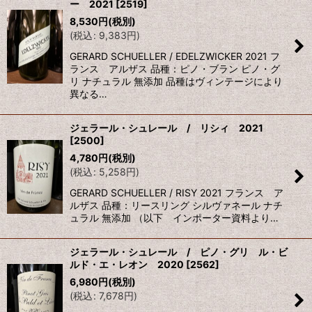
ー 2021
[
2519
]
8,530
円
(税別)
(
税込
:
9,383
円
)
GERARD SCHUELLER / EDELZWICKER 2021 フ
ランス アルザス 品種：ピノ・ブラン ピノ・グ
リ ナチュラル 無添加 品種はヴィンテージにより
異なる…
ジェラール・シュレール / リシィ 2021
[
2500
]
4,780
円
(税別)
(
税込
:
5,258
円
)
GERARD SCHUELLER / RISY 2021 フランス ア
ルザス 品種：リースリング シルヴァネール ナチ
ュラル 無添加 （以下 インポーター資料より…
ジェラール・シュレール / ピノ・グリ ル・ビ
ルド・エ・レオン 2020
[
2562
]
6,980
円
(税別)
(
税込
:
7,678
円
)