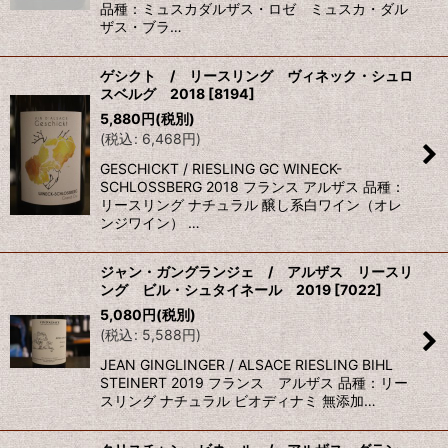
品種：ミュスカダルザス・ロゼ ミュスカ・ダル
ザス・ブラ…
ゲシクト / リースリング ヴィネック・シュロ
スベルグ 2018
[
8194
]
5,880
円
(税別)
(
税込
:
6,468
円
)
GESCHICKT / RIESLING GC WINECK-
SCHLOSSBERG 2018 フランス アルザス 品種：
リースリング ナチュラル 醸し系白ワイン（オレ
ンジワイン） …
ジャン・ガングランジェ / アルザス リースリ
ング ビル・シュタイネール 2019
[
7022
]
5,080
円
(税別)
(
税込
:
5,588
円
)
JEAN GINGLINGER / ALSACE RIESLING BIHL
STEINERT 2019 フランス アルザス 品種：リー
スリング ナチュラル ビオディナミ 無添加…