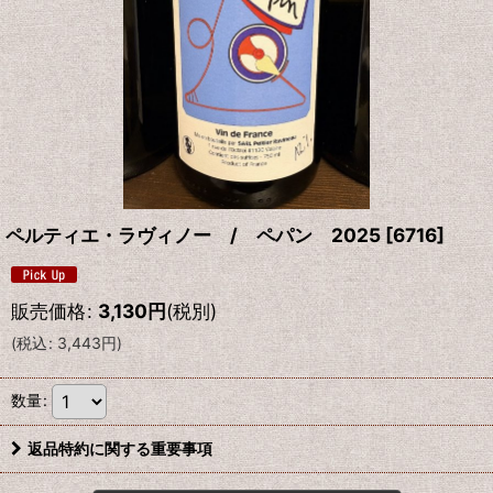
ペルティエ・ラヴィノー / ペパン 2025
[
6716
]
販売価格
:
3,130
円
(税別)
(
税込
:
3,443
円
)
数量
:
返品特約に関する重要事項