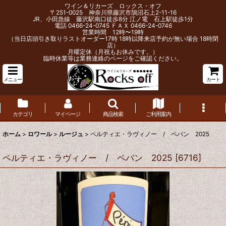
ワイン＆リカーズ ロックス・オフ
〒251-0025 神奈川県藤沢市鵠沼石上2-11-16
JR、小田急線 藤沢駅南口徒歩8分 江ノ電 石上駅徒歩1分
電話 0466-24-0745 ＦＡＸ 0466-24-0746
営業時間 12時〜19時
（当日店頭引き取りラストオーダー17時 18時以降来店予約が無い場合 18時閉
店）
月曜定休（月祝もお休みです。）
臨時休業等は業務連絡のページをご確認ください。
メニュー
カート
カテゴリ
マイページ
商品検索
ご利用案内
ホーム
>
ロワール
>
ルージュ
>
ペルティエ・ラヴィノー / ペパン 2025
ペルティエ・ラヴィノー / ペパン 2025
[
6716
]