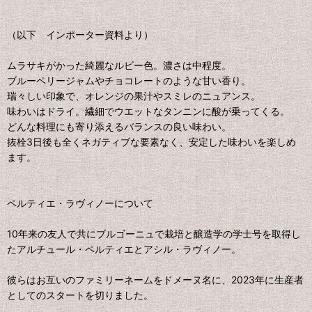
（以下 インポーター資料より）
ムラサキがかった綺麗なルビー色。濃さは中程度。
ブルーペリージャムやチョコレートのような甘い香り。
瑞々しい印象で、オレンジの果汁やスミレのニュアンス。
味わいはドライ。繊細でウエットなタンニンに酸が乗ってくる。
どんな料理にも寄り添えるバランスの良い味わい。
抜栓3日後も全くネガティブな要素なく、安定した味わいを楽しめ
ます。
ペルティエ・ラヴィノーについて
10年来の友人で共にブルゴーニュで栽培と醸造学の学士号を取得し
たアルチュール・ペルティエとアシル・ラヴィノー。
彼らはお互いのファミリーネームをドメーヌ名に、2023年に生産者
としてのスタートを切りました。