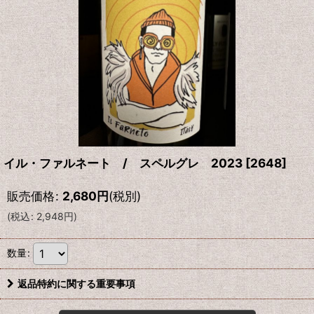
イル・ファルネート / スペルグレ 2023
[
2648
]
販売価格
:
2,680
円
(税別)
(
税込
:
2,948
円
)
数量
:
返品特約に関する重要事項