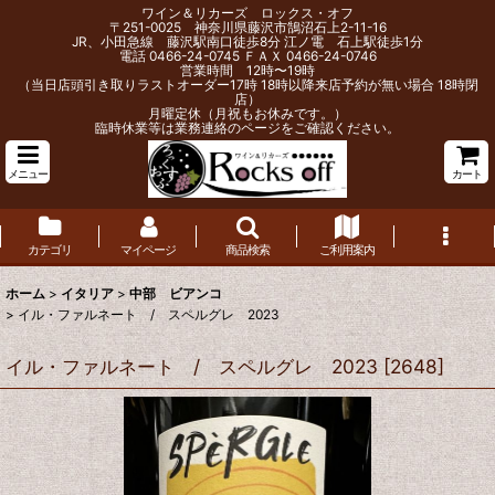
ワイン＆リカーズ ロックス・オフ
〒251-0025 神奈川県藤沢市鵠沼石上2-11-16
JR、小田急線 藤沢駅南口徒歩8分 江ノ電 石上駅徒歩1分
電話 0466-24-0745 ＦＡＸ 0466-24-0746
営業時間 12時〜19時
（当日店頭引き取りラストオーダー17時 18時以降来店予約が無い場合 18時閉
店）
月曜定休（月祝もお休みです。）
臨時休業等は業務連絡のページをご確認ください。
メニュー
カート
カテゴリ
マイページ
商品検索
ご利用案内
ホーム
>
イタリア
>
中部 ビアンコ
>
イル・ファルネート / スペルグレ 2023
イル・ファルネート / スペルグレ 2023
[
2648
]