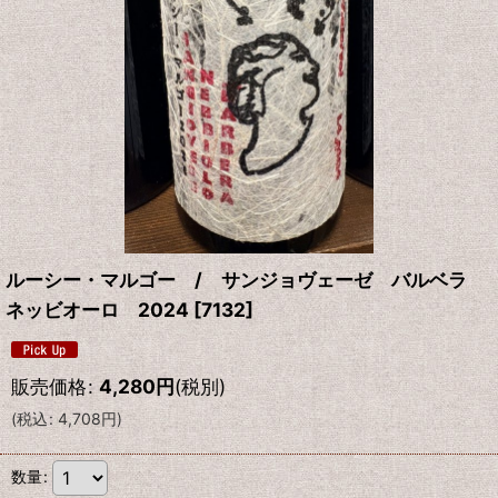
ルーシー・マルゴー / サンジョヴェーゼ バルベラ
ネッビオーロ 2024
[
7132
]
販売価格
:
4,280
円
(税別)
(
税込
:
4,708
円
)
数量
: