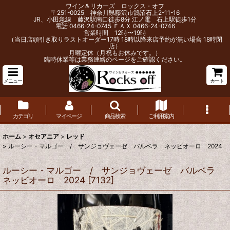
ワイン＆リカーズ ロックス・オフ
〒251-0025 神奈川県藤沢市鵠沼石上2-11-16
JR、小田急線 藤沢駅南口徒歩8分 江ノ電 石上駅徒歩1分
電話 0466-24-0745 ＦＡＸ 0466-24-0746
営業時間 12時〜19時
（当日店頭引き取りラストオーダー17時 18時以降来店予約が無い場合 18時閉
店）
月曜定休（月祝もお休みです。）
臨時休業等は業務連絡のページをご確認ください。
メニュー
カート
カテゴリ
マイページ
商品検索
ご利用案内
ホーム
>
オセアニア
>
レッド
>
ルーシー・マルゴー / サンジョヴェーゼ バルベラ ネッビオーロ 2024
ルーシー・マルゴー / サンジョヴェーゼ バルベラ
ネッビオーロ 2024
[
7132
]