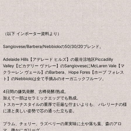
（以下 インポーター資料より）
Sangiovese/Barbera/Nebbioloの50/30/20ブレンド。
Adelaide Hills【アデレード ヒルズ】の最冷涼地区Piccadilly
Valley【ピカデリー ヴァレー】のSangioveseにMcLaren Vale【マ
クラーレン ヴェール】のBarbera、Hope Fores【ホープ フォレス
ト】のNebbioloは全て手摘みのオーガニックフルーツ。
4日間の嫌気発酵、古樽発酵/熟成。
加えて一部はセラミックエッグでも熟成。
トスカーナスタイルの重厚で荘厳な佇まいよりも、 バレリーナの様
に凛と美しい姿勢で芯の通った立ち姿。
プラム、チェリー、ラズベリーの果実味に土や落ち葉、森のアロ
マ。微かにガリーグ。