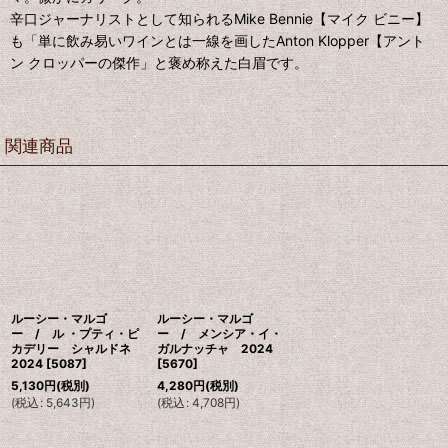
辛口ジャーナリストとして知られるMike Bennie【マイク ビニー】
も「単に飲み易いワインとは一線を画したAnton Klopper【アント
ン クロッパーの傑作」と褒め称えた白眉です。
関連商品
ルーシー・マルゴ
ルーシー・マルゴ
ー / ル ・プティ・ピ
ー / メンシア・イ・
カデリー シャルドネ
ガルナッチャ 2024
2024
[
5087
]
[
5670
]
5,130
円
(税別)
4,280
円
(税別)
(
税込
:
5,643
円
)
(
税込
:
4,708
円
)