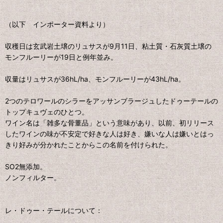
（以下 インポーター資料より）
収穫日は玄武岩土壌のリュサスが9月11日、粘土質・石灰質土壌の
モンフルーリーが19日と例年並み。
収量はリュサスが36hL/ha、モンフルーリーが43hL/ha。
2つのテロワールのシラーをアッサンブラージュしたドゥーテールの
トップキュヴェのひとつ。
ワイン名は「雑多な骨董品」という意味があり、以前、初リリース
したワインの味が不安定で好きな人は好き、嫌いな人は嫌いとはっ
きり好みが分かれたことからこの名前を付けられた。
SO2無添加。
ノンフィルター。
レ・ドゥー・テールについて：