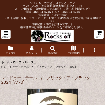
ワイン＆リカーズ ロックス・オフ
〒251-0025 神奈川県藤沢市鵠沼石上2-11-16
JR、小田急線 藤沢駅南口徒歩8分 江ノ電 石上駅徒歩1分
電話 0466-24-0745 ＦＡＸ 0466-24-0746
営業時間 12時〜19時
（当日店頭引き取りラストオーダー17時 18時以降来店予約が無い場合 18時閉
店）
月曜定休（月祝もお休みです。）
臨時休業等は業務連絡のページをご確認ください。
メニュー
カート
カテゴリ
マイページ
商品検索
ご利用案内
ホーム
>
ローヌ
>
ルージュ
>
レ・ドゥー・テール / ブリック・ア・ブラック 2024
レ・ドゥー・テール / ブリック・ア・ブラック
2024
[
7770
]