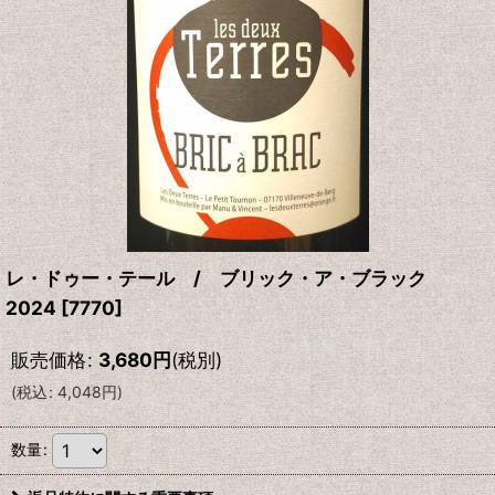
レ・ドゥー・テール / ブリック・ア・ブラック
2024
[
7770
]
販売価格
:
3,680
円
(税別)
(
税込
:
4,048
円
)
数量
: