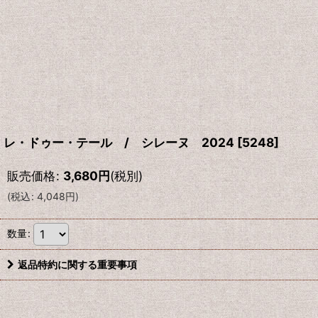
レ・ドゥー・テール / シレーヌ 2024
[
5248
]
販売価格
:
3,680
円
(税別)
(
税込
:
4,048
円
)
数量
:
返品特約に関する重要事項