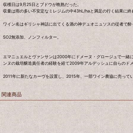
収穫日は9月25日とブドウが晩熟だった。
収量は雨の多い不安定なミレジムの中43hL/haと満足の行く結果に
ワイン名はギリシャ神話に出てくる酒の神デュオニュソスの従者で酔
SO2無添加、ノンフィルター。
エマニュエルとヴァンサンは2000年にドメーヌ・グロージュで一緒
ンヌの栽培醸造責任者の経験を経て2009年アルデッシュに自らのド
2011年に新たなカーヴを設置し、2015年、一部ワイン農協に売っ
関連商品