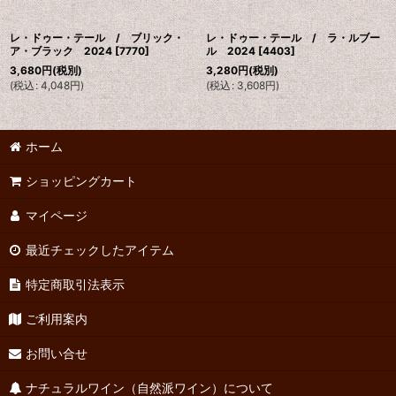
レ・ドゥー・テール / ブリック・
レ・ドゥー・テール / ラ・ルブー
ア・ブラック 2024
[
7770
]
ル 2024
[
4403
]
3,680
円
(税別)
3,280
円
(税別)
(
税込
:
4,048
円
)
(
税込
:
3,608
円
)
ホーム
ショッピングカート
マイページ
最近チェックしたアイテム
特定商取引法表示
ご利用案内
お問い合せ
ナチュラルワイン（自然派ワイン）について