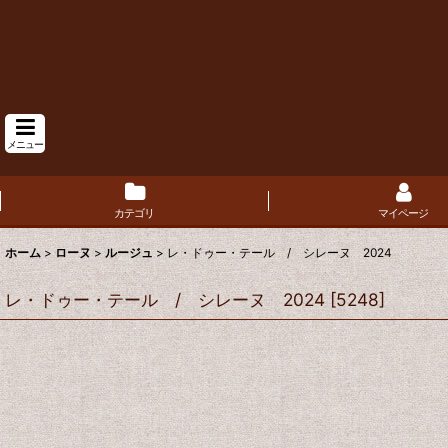
メニュー
カテゴリ
マイページ
ホーム
>
ローヌ
>
ルージュ
>
レ・ドゥー・テール / シレーヌ 2024
レ・ドゥー・テール / シレーヌ 2024
[
5248
]