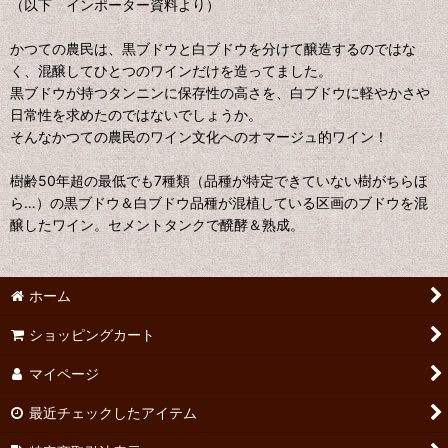
（以下 インポーター資料より）
かつての農民は、黒ブドウと白ブドウを分けて醸造するのではな
く、混醸してひとつのワインだけを造ってました。
黒ブドウが持つタンニンに保存性の高さを、白ブドウに軽やかさや
日常性を求めたのではないでしょうか。
そんなかつての農民のワイン文化へのオマージュ的ワイン！
樹齢50年超の最低でも7種類（品種が特定できていない樹がちらほ
ら…）の黒ブドウ＆白ブドウ品種が混植している区画のブドウを混
醸したワイン。セメントタンクで醗酵＆熟成。
ホーム
ショッピングカート
マイページ
最近チェックしたアイテム