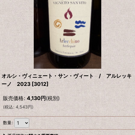
オルシ・ヴィニェート・サン・ヴィート / アルレッキ
ーノ 2023
[
3012
]
販売価格
:
4,130
円
(税別)
(
税込
:
4,543
円
)
数量
: