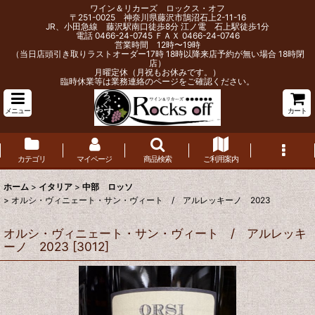
ワイン＆リカーズ ロックス・オフ
〒251-0025 神奈川県藤沢市鵠沼石上2-11-16
JR、小田急線 藤沢駅南口徒歩8分 江ノ電 石上駅徒歩1分
電話 0466-24-0745 ＦＡＸ 0466-24-0746
営業時間 12時〜19時
（当日店頭引き取りラストオーダー17時 18時以降来店予約が無い場合 18時閉
店）
月曜定休（月祝もお休みです。）
臨時休業等は業務連絡のページをご確認ください。
メニュー
カート
カテゴリ
マイページ
商品検索
ご利用案内
ホーム
>
イタリア
>
中部 ロッソ
>
オルシ・ヴィニェート・サン・ヴィート / アルレッキーノ 2023
オルシ・ヴィニェート・サン・ヴィート / アルレッキ
ーノ 2023
[
3012
]