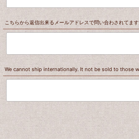
こちらから返信出来るメールアドレスで問い合わされてますか？
We cannot ship internationally. It not be sold to those 