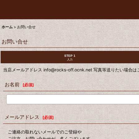
ホーム
>
お問い合せ
お問い合せ
STEP 1
入力
当店メールアドレス info@rocks-off.ocnk.net 写真等送りたい場
お名前
[
必須
]
メールアドレス
[
必須
]
ご連絡の取れないメールでのご登録や
ご注文、お問い合わせが、多くございます。