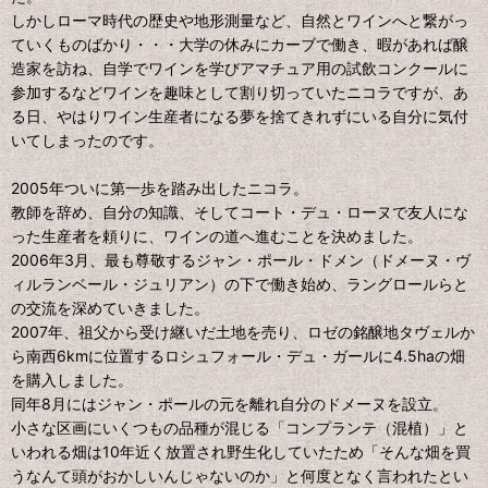
しかしローマ時代の歴史や地形測量など、自然とワインへと繋がっ
ていくものばかり・・・大学の休みにカーブで働き、暇があれば醸
造家を訪ね、自学でワインを学びアマチュア用の試飲コンクールに
参加するなどワインを趣味として割り切っていたニコラですが、あ
る日、やはりワイン生産者になる夢を捨てきれずにいる自分に気付
いてしまったのです。
2005年ついに第一歩を踏み出したニコラ。
教師を辞め、自分の知識、そしてコート・デュ・ローヌで友人にな
った生産者を頼りに、ワインの道へ進むことを決めました。
2006年3月、最も尊敬するジャン・ポール・ドメン（ドメーヌ・ヴ
ィルランベール・ジュリアン）の下で働き始め、ラングロールらと
の交流を深めていきました。
2007年、祖父から受け継いだ土地を売り、ロゼの銘醸地タヴェルか
ら南西6kmに位置するロシュフォール・デュ・ガールに4.5haの畑
を購入しました。
同年8月にはジャン・ポールの元を離れ自分のドメーヌを設立。
小さな区画にいくつもの品種が混じる「コンプランテ（混植）」と
いわれる畑は10年近く放置され野生化していたため「そんな畑を買
うなんて頭がおかしいんじゃないのか」と何度となく言われたとい