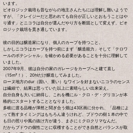
います。
ビオロジック栽培も昔ながらの地主さんたちには理解し難いようで
すが、「クレイジーだと思われても自分が正しいとおもうことはや
り通す」とニコラは自分が選んだやり方を断固として変えず、ビオ
ロジック栽培を貫き通しています。
彼の目的は醸造家になり、個人のカーブを持つこと。
しかしニコラはカーブを持つ前にまず「醸造能力」そして「テロワ
ールのポテンシャル」を確かめる必要があることを十分に理解して
いました。
2007年9月、彼は自分の家のガレージをカーブへと建て直し
（15m²！）、20hlだけ醸造してみました。
ローヌ地方のdur（固い、重い）なワインを好まないニコラのセンス
は繊細で、結果は思っていた以上に素晴らしい出来栄え。
自分自身も大いに納得し、これを機にル・クロ・デ・グリヨンが本
格的にスタートすることとなりました。
多岐に渡る品種が渾然と鬩ぎ合う畑は43区画に分かれ、「品種によ
って熟すタイミングはもちろん違うけれど、ブドウの樹１本の中で
も日の照りや風の抜け方が違う、まさにミクロクリマなんだ。
だからブドウの個性ごとに収穫することができ自然とバランスが取