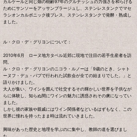
カルケールと同じ畑の樹齢97年のグルナッシュの力強さを和らげる
ためにサンソーをアッサンブラージュし、ステンレスタンクでマセ
ラシオンカルボニック後プレス、ステンレスタンクで発酵・熟成し
ました。
ル・クロ・デ・グリヨンについて：
2010年6月 ローヌ地方タベル近郊に現地で注目の若手生産者を訪
問。
ル・クロ・デ・グリヨンのニコラ・ルノーは「9歳のとき、シャト
ーヌフ・デュ・パプで行われた試飲会が全ての始まりでした。」と
語りかけました。
大人が集い、ワインを囲んで社交するその輝かしい世界を子供なが
らに体験し、知らぬ間にワインの魅力に誘惑されその虜になってい
ました。
しかし彼の家族や親戚にはワイン関係者などいるはずもなく、この
世界に憧れを持ったまま時は流れていきました。
興味があった歴史と地理を学ぶのに集中し、教師の道を選びまし
た。