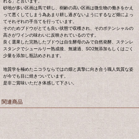
れる」と言います。
砂地が多い区画は馬で耕し、樹齢の高い区画は微生物の働きをかえ
って悪くしてしまう為あまり耕し過ぎないようにするなど畑によっ
てそれぞれの手当てを行っています。
そのためブドウがとても良い状態で収穫され、そのポテンシャルの
高さがワインの味わいに反映されているのです。
良く選果した完熟したブドウは自生酵母のみで自然発酵、ステンレ
スタンクでシュールリー熟成後、無濾過、SO2無添加もしくはごく
少量を添加し瓶詰めされます。
地質学を極めたニコラならではの畑と真摯に向き合う職人気質な姿
が今でも目に焼きついています。
是非ご賞味いただき体感して下さい。
関連商品