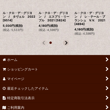
ル・クロ・デ・グリヨ
ル・クロ・デ・グリヨ
ル・クロ・デ・グリヨ
ン / タヴェル 2022
ン / エスプリ・リー
ン / レ・テール・ブ
[
9514
]
ブル 2021
[
5824
]
ランシュ V.V. 2021
[
4894
]
5,030
円
(税別)
4,180
円
(税別)
4,180
円
(税別)
(
税込
:
5,533
円
)
(
税込
:
4,598
円
)
(
税込
:
4,598
円
)
ホーム
ショッピングカート
マイページ
最近チェックしたアイテム
特定商取引法表示
ご利用案内