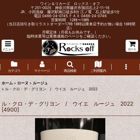
ワイン＆リカーズ ロックス・オフ
〒251-0025 神奈川県藤沢市鵠沼石上2-11-16
JR、小田急線 藤沢駅南口徒歩8分 江ノ電 石上駅徒歩1分
電話 0466-24-0745 ＦＡＸ 0466-24-0746
営業時間 12時〜19時
（当日店頭引き取りラストオーダー17時 18時以降来店予約が無い場合 18時閉
店）
月曜定休（月祝もお休みです。）
臨時休業等は業務連絡のページをご確認ください。
メニュー
カート
カテゴリ
マイページ
商品検索
ご利用案内
ホーム
>
ローヌ
>
ルージュ
>
ル・クロ・デ・グリヨン / ウイエ ルージュ 2022
ル・クロ・デ・グリヨン / ウイエ ルージュ 2022
[
4900
]