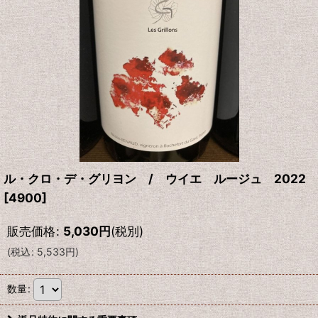
ル・クロ・デ・グリヨン / ウイエ ルージュ 2022
[
4900
]
販売価格
:
5,030
円
(税別)
(
税込
:
5,533
円
)
数量
: