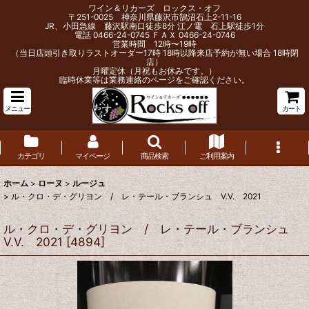
ワイン＆リカーズ ロックス・オフ
〒251-0025 神奈川県藤沢市鵠沼石上2-11-16
JR、小田急線 藤沢駅南口徒歩8分 江ノ電 石上駅徒歩1分
電話 0466-24-0745 ＦＡＸ 0466-24-0746
営業時間 12時〜19時
（当日店頭引き取りラストオーダー17時 18時以降来店予約が無い場合 18時閉
店）
月曜定休（月祝もお休みです。）
臨時休業等は業務連絡のページをご確認ください。
メニュー
カート
カテゴリ
マイページ
商品検索
ご利用案内
ホーム
>
ローヌ
>
ルージュ
>
ル・クロ・デ・グリヨン / レ・テール・ブランシュ V.V. 2021
ル・クロ・デ・グリヨン / レ・テール・ブランシュ
V.V. 2021
[
4894
]