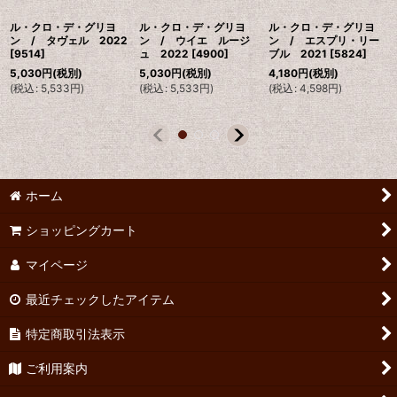
ル・クロ・デ・グリヨ
ル・クロ・デ・グリヨ
ル・クロ・デ・グリヨ
ン / タヴェル 2022
ン / ウイエ ルージ
ン / エスプリ・リー
[
9514
]
ュ 2022
[
4900
]
ブル 2021
[
5824
]
5,030
円
(税別)
5,030
円
(税別)
4,180
円
(税別)
(
税込
:
5,533
円
)
(
税込
:
5,533
円
)
(
税込
:
4,598
円
)
ホーム
ショッピングカート
マイページ
最近チェックしたアイテム
特定商取引法表示
ご利用案内