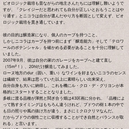
ビオロジック栽培も昔ながらの地主さんたちには理解し難いようで
すが、「クレイジーだと思われても自分が正しいとおもうことはや
り通す」とニコラは自分が選んだやり方を断固として変えず、ビオ
ロジック栽培を貫き通しています。
彼の目的は醸造家になり、個人のカーブを持つこと。
しかしニコラはカーブを持つ前にまず「醸造能力」そして「テロワ
ールのポテンシャル」を確かめる必要があることを十分に理解して
いました。
2007年9月、彼は自分の家のガレージをカーブへと建て直し
（15m²！）、20hlだけ醸造してみました。
ローヌ地方のdur（固い、重い）なワインを好まないニコラのセンス
は繊細で、結果は思っていた以上に素晴らしい出来栄え。
自分自身も大いに納得し、これを機にル・クロ・デ・グリヨンが本
格的にスタートすることとなりました。
多岐に渡る品種が渾然と鬩ぎ合う畑は43区画に分かれ、「品種によ
って熟すタイミングはもちろん違うけれど、ブドウの樹１本の中で
も日の照りや風の抜け方が違う、まさにミクロクリマなんだ。
だからブドウの個性ごとに収穫することができ自然とバランスが取
れる」と言います。