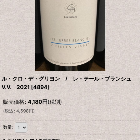
ル・クロ・デ・グリヨン / レ・テール・ブランシュ
V.V. 2021
[
4894
]
販売価格
:
4,180
円
(税別)
(
税込
:
4,598
円
)
数量
: