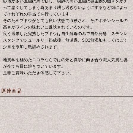
砂地が多い区画は馬で耕し、樹齢の高い区画は微生物の働きをかえ
って悪くしてしまう為あまり耕し過ぎないようにするなど畑によっ
てそれぞれの手当てを行っています。
そのためブドウがとても良い状態で収穫され、そのポテンシャルの
高さがワインの味わいに反映されているのです。
良く選果した完熟したブドウは自生酵母のみで自然発酵、ステンレ
スタンクでシュールリー熟成後、無濾過、SO2無添加もしくはごく
少量を添加し瓶詰めされます。
地質学を極めたニコラならではの畑と真摯に向き合う職人気質な姿
が今でも目に焼きついています。
是非ご賞味いただき体感して下さい。
関連商品