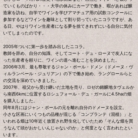
ていくものばかり・・・大学の休みにカーブで働き、暇があれば醸
造家を訪ね、自学でワインを学びアマチュア用の試飲コンクールに
参加するなどワインを趣味として割り切っていたニコラですが、あ
る日、やはりワイン生産者になる夢を捨てきれずにいる自分に気付
いてしまったのです。
2005年ついに第一歩を踏み出したニコラ。
教師を辞め、自分の知識、そしてコート・デュ・ローヌで友人にな
った生産者を頼りに、ワインの道へ進むことを決めました。
2006年3月、最も尊敬するジャン・ポール・ドメン（ドメーヌ・ヴ
ィルランベール・ジュリアン）の下で働き始め、ラングロールらと
の交流を深めていきました。
2007年、祖父から受け継いだ土地を売り、ロゼの銘醸地タヴェルか
ら南西6kmに位置するロシュフォール・デュ・ガールに4.5haの畑
を購入しました。
同年8月にはジャン・ポールの元を離れ自分のドメーヌを設立。
小さな区画にいくつもの品種が混じる「コンプランテ（混植）」と
いわれる畑は10年近く放置され野生化していたため「そんな畑を買
うなんて頭がおかしいんじゃないのか」と何度となく言われたとい
います。