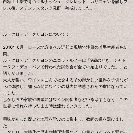
白粘土土壌で育つグルナッシュ、クレレット、カリニャンを醸しプ
レス後、ステンレスタンク発酵・熟成しました。
ル・クロ・デ・グリヨンについて：
2010年6月 ローヌ地方タベル近郊に現地で注目の若手生産者を訪
問。
ル・クロ・デ・グリヨンのニコラ・ルノーは「9歳のとき、シャト
ーヌフ・デュ・パプで行われた試飲会が全ての始まりでした。」と
語りかけました。
大人が集い、ワインを囲んで社交するその輝かしい世界を子供なが
らに体験し、知らぬ間にワインの魅力に誘惑されその虜になってい
ました。
しかし彼の家族や親戚にはワイン関係者などいるはずもなく、この
世界に憧れを持ったまま時は流れていきました。
興味があった歴史と地理を学ぶのに集中し、教師の道を選びまし
た。
しかしローマ時代の歴史や地形測量など、自然とワインへと繋がっ