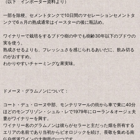
（以下 インポーター資料より）
一部を除梗、セメントタンクで10日間のマセレーションセメントタ
ンクで6ヵ月の熟成通常はイースターの後に瓶詰め。
ワイナリーで栽培をするブドウ樹の中でも樹齢30年以下のブドウの
実を使う。
熟成させるよりも、フレッシュさを感じられるあいだに、飲み切る
のがおすすめ。
わかりやすいチャーミングな果実味。
ドメーヌ・グラムノンについて：
コート・デュ・ローヌ中部、モンテリマールの街から車で東に40分
ほどのモンブリゾン・シュル・レで1979年にローラン＆オージェ夫
妻がワイナリーを興す。
ワイナリー名のグラムノンは彼らがセラーと主だった畑を所有する
エリアの名前であり当初からビオロジックを続け、畏敬を集める南
仏自然派ワインの大御所の一つです。