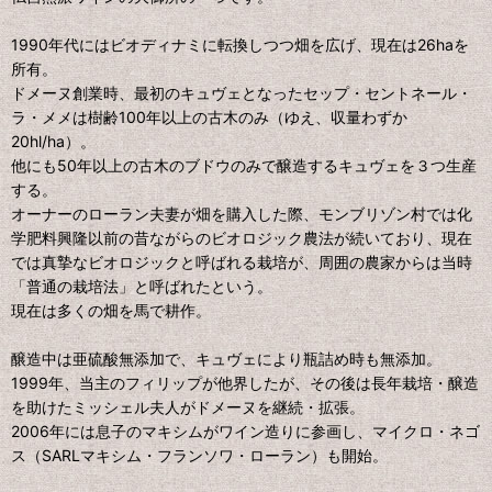
1990年代にはビオディナミに転換しつつ畑を広げ、現在は26haを
所有。
ドメーヌ創業時、最初のキュヴェとなったセップ・セントネール・
ラ・メメは樹齢100年以上の古木のみ（ゆえ、収量わずか
20hl/ha）。
他にも50年以上の古木のブドウのみで醸造するキュヴェを３つ生産
する。
オーナーのローラン夫妻が畑を購入した際、モンブリゾン村では化
学肥料興隆以前の昔ながらのビオロジック農法が続いており、現在
では真摯なビオロジックと呼ばれる栽培が、周囲の農家からは当時
「普通の栽培法」と呼ばれたという。
現在は多くの畑を馬で耕作。
醸造中は亜硫酸無添加で、キュヴェにより瓶詰め時も無添加。
1999年、当主のフィリップが他界したが、その後は長年栽培・醸造
を助けたミッシェル夫人がドメーヌを継続・拡張。
2006年には息子のマキシムがワイン造りに参画し、マイクロ・ネゴ
ス（SARLマキシム・フランソワ・ローラン）も開始。