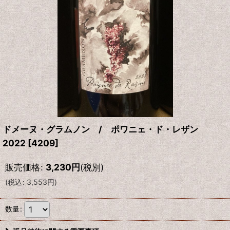
ドメーヌ・グラムノン / ポワニェ・ド・レザン
2022
[
4209
]
販売価格
:
3,230
円
(税別)
(
税込
:
3,553
円
)
数量
: