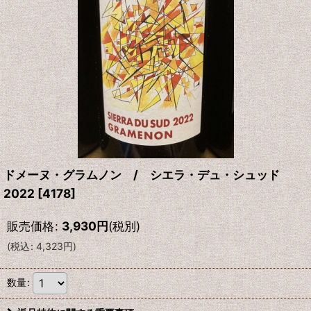
ドメーヌ・グラムノン / シエラ・デュ・シュッド
2022
[
4178
]
販売価格
:
3,930
円
(税別)
(
税込
:
4,323
円
)
数量
: