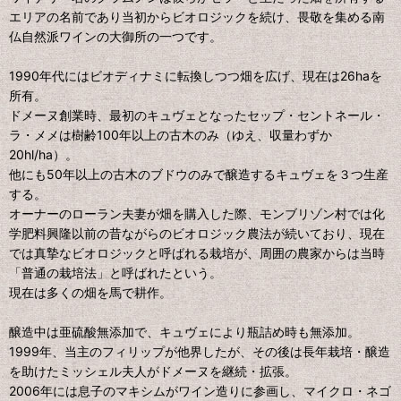
エリアの名前であり当初からビオロジックを続け、畏敬を集める南
仏自然派ワインの大御所の一つです。
1990年代にはビオディナミに転換しつつ畑を広げ、現在は26haを
所有。
ドメーヌ創業時、最初のキュヴェとなったセップ・セントネール・
ラ・メメは樹齢100年以上の古木のみ（ゆえ、収量わずか
20hl/ha）。
他にも50年以上の古木のブドウのみで醸造するキュヴェを３つ生産
する。
オーナーのローラン夫妻が畑を購入した際、モンブリゾン村では化
学肥料興隆以前の昔ながらのビオロジック農法が続いており、現在
では真摯なビオロジックと呼ばれる栽培が、周囲の農家からは当時
「普通の栽培法」と呼ばれたという。
現在は多くの畑を馬で耕作。
醸造中は亜硫酸無添加で、キュヴェにより瓶詰め時も無添加。
1999年、当主のフィリップが他界したが、その後は長年栽培・醸造
を助けたミッシェル夫人がドメーヌを継続・拡張。
2006年には息子のマキシムがワイン造りに参画し、マイクロ・ネゴ