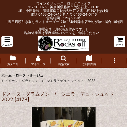
ワイン＆リカーズ ロックス・オフ
〒251-0025 神奈川県藤沢市鵠沼石上2-11-16
JR、小田急線 藤沢駅南口徒歩8分 江ノ電 石上駅徒歩1分
電話 0466-24-0745 ＦＡＸ 0466-24-0746
営業時間 12時〜19時
（当日店頭引き取りラストオーダー17時 18時以降来店予約が無い場合 18時閉
店）
月曜定休（月祝もお休みです。）
臨時休業等は業務連絡のページをご確認ください。
メニュー
カート
カテゴリ
マイページ
商品検索
ご利用案内
ホーム
>
ローヌ
>
ルージュ
>
ドメーヌ・グラムノン / シエラ・デュ・シュッド 2022
ドメーヌ・グラムノン / シエラ・デュ・シュッド
2022
[
4178
]