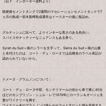
（以下 インポーター資料より）
除梗後セメントタンクで2週間のマセレーションセメントタンクで7
ヵ月の熟成一部木製樽熟成通常はイースターの後に瓶詰め。
グルナッシュに比べて、よりインキーな黒さのある色合い。
スパイスやナッティーなニュアンスもある香り。
Syrah du Sud＝南のシラーを文字って、Sierra du Sud＝南の山脈
と名付けたのは、コート・デュ・ローヌでは品種名のラベル表記が
認められていないから。
ドメーヌ・グラムノンについて：
コート・デュ・ローヌ中部、モンテリマールの街から車で東に40分
ほどのモンブリゾン・シュル・レで1979年にローラン＆オージェ夫
妻がワイナリーを興す。
ワイナリー名のグラムノンは彼らがセラーと主だった畑を所有する