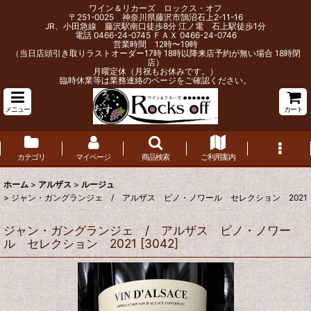
ワイン＆リカーズ ロックス・オフ
〒251-0025 神奈川県藤沢市鵠沼石上2-11-16
JR、小田急線 藤沢駅南口徒歩8分 江ノ電 石上駅徒歩1分
電話 0466-24-0745 ＦＡＸ 0466-24-0746
営業時間 12時〜19時
（当日店頭引き取りラストオーダー17時 18時以降来店予約が無い場合 18時閉
店）
月曜定休（月祝もお休みです。）
臨時休業等は業務連絡のページをご確認ください。
メニュー
カート
カテゴリ
マイページ
商品検索
ご利用案内
ホーム
>
アルザス
>
ルージュ
>
ジャン・ガングランジェ / アルザス ピノ・ノワール セレクション 2021
ジャン・ガングランジェ / アルザス ピノ・ノワー
ル セレクション 2021
[
3042
]