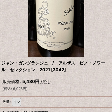
ジャン・ガングランジェ / アルザス ピノ・ノワー
ル セレクション 2021
[
3042
]
販売価格
:
5,480
円
(税別)
(
税込
:
6,028
円
)
数量
: