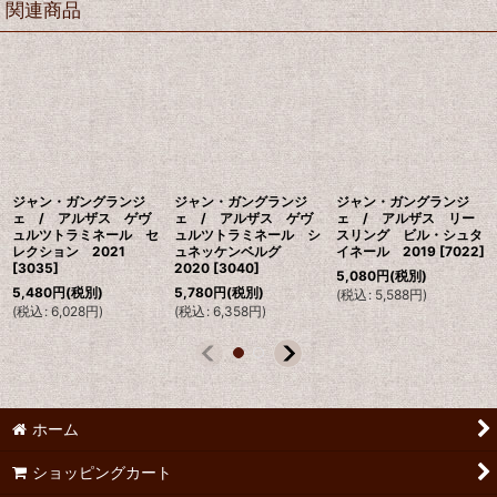
関連商品
ジャン・ガングランジ
ジャン・ガングランジ
ジャン・ガングランジ
ェ / アルザス ゲヴ
ェ / アルザス ゲヴ
ェ / アルザス リー
ュルツトラミネール セ
ュルツトラミネール シ
スリング ビル・シュタ
レクション 2021
ュネッケンベルグ
イネール 2019
[
7022
]
[
3035
]
2020
[
3040
]
5,080
円
(税別)
5,480
円
(税別)
5,780
円
(税別)
(
税込
:
5,588
円
)
(
税込
:
6,028
円
)
(
税込
:
6,358
円
)
ホーム
ショッピングカート