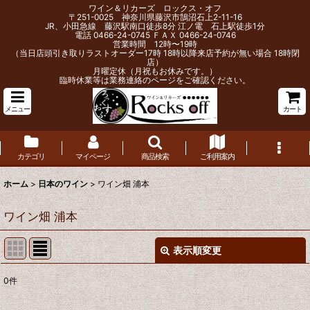
ワイン＆リカーズ ロックス・オフ
〒251-0025 神奈川県藤沢市鵠沼石上2-11-16
JR、小田急線 藤沢駅南口徒歩8分 江ノ電 石上駅徒歩1分
電話 0466-24-0745 ＦＡＸ 0466-24-0746
営業時間 12時〜19時
（当日店頭引き取りラストオーダー17時 18時以降来店予約が無い場合 18時閉
店）
月曜定休（月祝もお休みです。）
臨時休業等は業務連絡のページをご確認ください。
メニュー
カート
カテゴリ
マイページ
商品検索
ご利用案内
ホーム
>
日本のワイン
>
ワイン畑 浦本
ワイン畑 浦本
表示順変更
閉じる
0
件
表示数
: