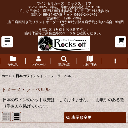
ワイン＆リカーズ ロックス・オフ
〒251-0025 神奈川県藤沢市鵠沼石上2-11-16
JR、小田急線 藤沢駅南口徒歩8分 江ノ電 石上駅徒歩1分
電話 0466-24-0745 ＦＡＸ 0466-24-0746
営業時間 12時〜19時
（当日店頭引き取りラストオーダー17時 18時以降来店予約が無い場合 18時閉
店）
月曜定休（月祝もお休みです。）
臨時休業等は業務連絡のページをご確認ください。
メニュー
カート
カテゴリ
マイページ
商品検索
ご利用案内
ホーム
>
日本のワイン
>
ドメーヌ・ラ・ペルル
ドメーヌ・ラ・ペルル
日本のワインのネット販売は、しておりません。 お取引のある造
り手さんを掲げています。
表示順変更
閉じる