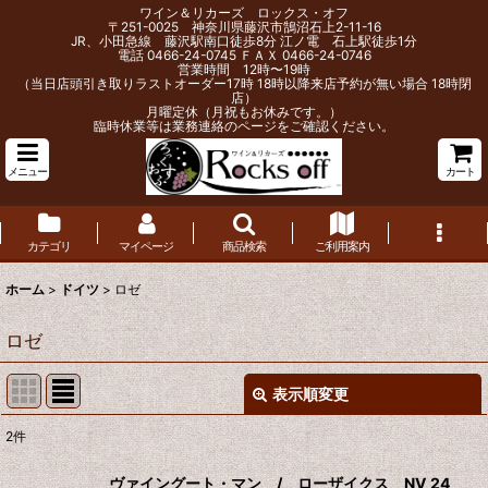
ワイン＆リカーズ ロックス・オフ
〒251-0025 神奈川県藤沢市鵠沼石上2-11-16
JR、小田急線 藤沢駅南口徒歩8分 江ノ電 石上駅徒歩1分
電話 0466-24-0745 ＦＡＸ 0466-24-0746
営業時間 12時〜19時
（当日店頭引き取りラストオーダー17時 18時以降来店予約が無い場合 18時閉
店）
月曜定休（月祝もお休みです。）
臨時休業等は業務連絡のページをご確認ください。
メニュー
カート
カテゴリ
マイページ
商品検索
ご利用案内
ホーム
>
ドイツ
>
ロゼ
ロゼ
表示順変更
閉じる
2
件
表示数
:
ヴァイングート・マン / ローザイクス NV 24