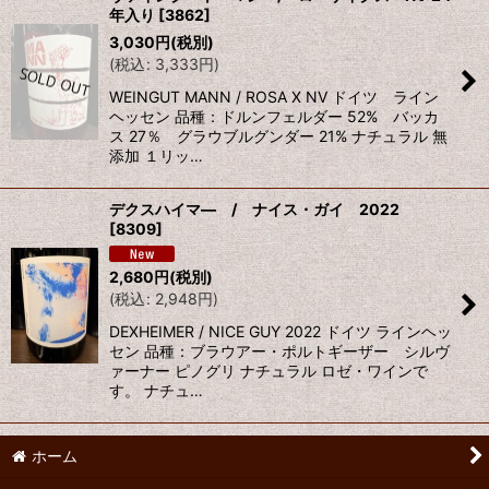
年入り
[
3862
]
並び順
:
3,030
円
(税別)
(
税込
:
3,333
円
)
絞り込む
WEINGUT MANN / ROSA X NV ドイツ ライン
ヘッセン 品種：ドルンフェルダー 52% バッカ
ス 27％ グラウブルグンダー 21% ナチュラル 無
添加 １リッ…
デクスハイマ― / ナイス・ガイ 2022
[
8309
]
2,680
円
(税別)
(
税込
:
2,948
円
)
DEXHEIMER / NICE GUY 2022 ドイツ ラインヘッ
セン 品種：ブラウアー・ポルトギーザー シルヴ
ァーナー ピノグリ ナチュラル ロゼ・ワインで
す。 ナチュ…
ホーム