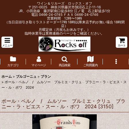
ワイン＆リカーズ ロックス・オフ
〒251-0025 神奈川県藤沢市鵠沼石上2-11-16
JR、小田急線 藤沢駅南口徒歩8分 江ノ電 石上駅徒歩1分
電話 0466-24-0745 ＦＡＸ 0466-24-0746
営業時間 12時〜19時
（当日店頭引き取りラストオーダー17時 18時以降来店予約が無い場合 18時閉
店）
月曜定休（月祝もお休みです。）
臨時休業等は業務連絡のページをご確認ください。
メニュー
カート
カテゴリ
マイページ
商品検索
ご利用案内
ホーム
>
ブルゴーニュ
>
ブラン
>
ポール・ペルノ / ムルソー プルミエ・クリュ ブラニー・ラ・ピエス・ス
ー・ル・ボワ 2024
ポール・ペルノ / ムルソー プルミエ・クリュ ブラ
ニー・ラ・ピエス・スー・ル・ボワ 2024
[
3150
]