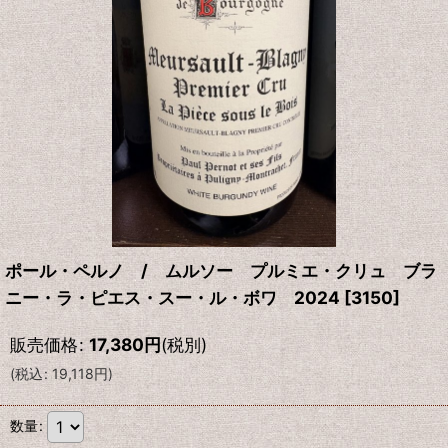
ポール・ペルノ / ムルソー プルミエ・クリュ ブラ
ニー・ラ・ピエス・スー・ル・ボワ 2024
[
3150
]
販売価格
:
17,380
円
(税別)
(
税込
:
19,118
円
)
数量
: