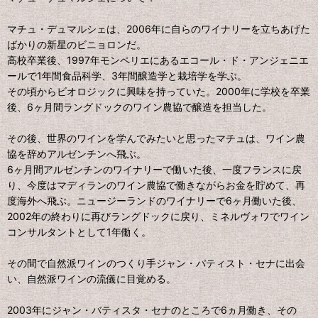
マチュ・デュマルシェは、2006年に⾃らのワイナリーを⽴ちあげた
ばかりの新星のビニョロンだ。
⾼校卒業後、1997年モンペリエにあるエコール・ド・アンジェニエ
ールで1年間⾷品科学、3年間醸造学と栽培学を学ぶ。
その頃からビオロジックに興味を持っていた。2000年に学校を卒業
後、6ヶ⽉間ラングドックのワイン農協で醸造を担当した。
その後、世界のワインを学んでみたいと思ったマチュは、ワイン農
協を辞めアルゼンチンへ⾶ぶ。
6ヶ⽉間アルゼンチンのワイナリーで働いた後、⼀度フランスに戻
り、今度はマディランのワイン農協で働きながらお⾦を貯めて、再
度海外へ⾶ぶ。ニュージーランドのワイナリーで6ヶ⽉働いた後、
2002年の終わりに再びラングドックに戻り、ミネルヴォワでワイン
コンサルタントとして1年働く。
その間で⾃然派ワインのつくり⼿ジャン・パティスト・セナに出会
い、⾃然派ワインの流儀に⽬覚める。
2003年にジャン・バティスタ・セナのところで6ヵ⽉働き、その