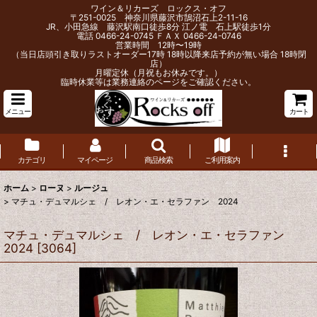
ワイン＆リカーズ ロックス・オフ
〒251-0025 神奈川県藤沢市鵠沼石上2-11-16
JR、小田急線 藤沢駅南口徒歩8分 江ノ電 石上駅徒歩1分
電話 0466-24-0745 ＦＡＸ 0466-24-0746
営業時間 12時〜19時
（当日店頭引き取りラストオーダー17時 18時以降来店予約が無い場合 18時閉
店）
月曜定休（月祝もお休みです。）
臨時休業等は業務連絡のページをご確認ください。
メニュー
カート
カテゴリ
マイページ
商品検索
ご利用案内
ホーム
>
ローヌ
>
ルージュ
>
マチュ・デュマルシェ / レオン・エ・セラファン 2024
マチュ・デュマルシェ / レオン・エ・セラファン
2024
[
3064
]