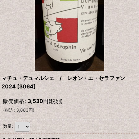
マチュ・デュマルシェ / レオン・エ・セラファン
2024
[
3064
]
販売価格
:
3,530
円
(税別)
(
税込
:
3,883
円
)
数量
: