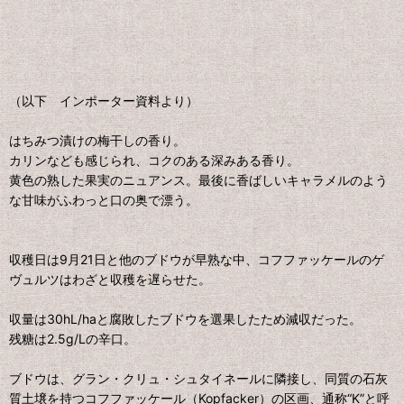
（以下 インポーター資料より）
はちみつ漬けの梅干しの香り。
カリンなども感じられ、コクのある深みある香り。
黄色の熟した果実のニュアンス。最後に香ばしいキャラメルのよう
な甘味がふわっと口の奥で漂う。
収穫日は9月21日と他のブドウが早熟な中、コフファッケールのゲ
ヴュルツはわざと収穫を遅らせた。
収量は30hL/haと腐敗したブドウを選果したため減収だった。
残糖は2.5g/Lの辛口。
ブドウは、グラン・クリュ・シュタイネールに隣接し、同質の石灰
質土壌を持つコフファッケール（Kopfacker）の区画、通称“K”と呼