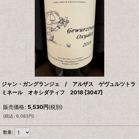
ジャン・ガングランジェ / アルザス ゲヴュルツトラ
ミネール オキシダティフ 2018
[
3047
]
販売価格
:
5,530
円
(税別)
(
税込
:
6,083
円
)
数量
: