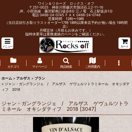
ワイン＆リカーズ ロックス・オフ
〒251-0025 神奈川県藤沢市鵠沼石上2-11-16
JR、小田急線 藤沢駅南口徒歩8分 江ノ電 石上駅徒歩1分
電話 0466-24-0745 ＦＡＸ 0466-24-0746
営業時間 12時〜19時
（当日店頭引き取りラストオーダー17時 18時以降来店予約が無い場合 18時閉
店）
月曜定休（月祝もお休みです。）
臨時休業等は業務連絡のページをご確認ください。
メニュー
カート
カテゴリ
マイページ
商品検索
ご利用案内
ホーム
>
アルザス
>
ブラン
>
ジャン・ガングランジェ / アルザス ゲヴュルツトラミネール オキシダテ
ィフ 2018
ジャン・ガングランジェ / アルザス ゲヴュルツトラ
ミネール オキシダティフ 2018
[
3047
]