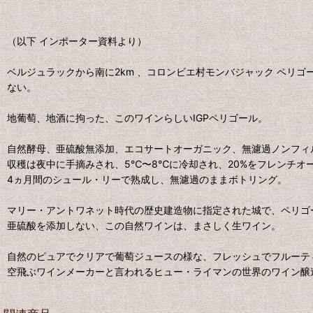
（以下 インポーター資料より）
ベルジュラックから南に2km 、コロンビエ村モンバジャック ペリゴ
ない。
地葡萄、地酒に拘った、このワインらしいIGPペリゴール。
自然酵母、亜硫酸無添加、エコサートオーガニック、無濾過ノンフィ
収穫は夜中に手摘みされ、5℃〜8℃に冷却され、20%をフレンチオ
4ヵ月間のシュール・リーで熟成し、無濾過のままボトリング。
マリー・アントワネット時代の歴史建造物に指定された城で、ペリゴ
亜硫酸を添加しない、この自然ワインは、まさしく生ワイン。
自然のピュアでクリアで葡萄ジュースの様な、フレッシュでフルーテ
空飛ぶワインメーカーと言われるヒュー・ライマンの世界のワイン醸