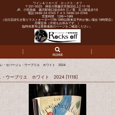
ワイン＆リカーズ ロックス・オフ
〒251-0025 神奈川県藤沢市鵠沼石上2-11-16
JR、小田急線 藤沢駅南口徒歩8分 江ノ電 石上駅徒歩1分
電話 0466-24-0745 ＦＡＸ 0466-24-0746
営業時間 12時〜19時
（当日店頭引き取りラストオーダー17時 18時以降来店予約が無い場合 18時閉店）
月曜定休（月祝もお休みです。）
臨時休業等は業務連絡のページをご確認ください。
商品検索
レ・セパージュ・ウーブリエ ホワイト 2024
・ウーブリエ ホワイト 2024
[
1118
]