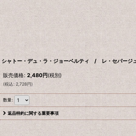
シャトー・デュ・ラ・ジョーベルティ / レ・セパージュ
販売価格
:
2,480
円
(税別)
(
税込
:
2,728
円
)
数量
:
返品特約に関する重要事項