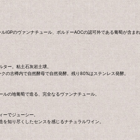
ールIGPのヴァンナチュール、ボルドーAOCの認可外である葡萄が含ま
ルター。粘土石灰岩土壌。
ークの古樽内で自然酵母で自然発酵。残り80%はステンレス発酵。
ールの地葡萄で造る、完全なるヴァンナチュール。
ィーでジューシー。
造を知り尽くしたセンスを感じるナチュラルワイン。