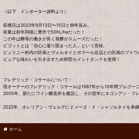
（以下 インポーター資料より）
収穫日は2023年9月13日〜15日と例年並み。
収量は前年同様に豊作で50hL/haだった！
この年は酵母の働きが良く発酵がスムーズだった！
ビゴットとは「信心に凝り固まった人」という意味。
ピュリニー村内の区画とヴォルネイとポマール近辺との区画のブドウ
ピュアな味わいを引き出すため卵型セメントタンクを使用！
フレデリック・コサールについて：
現オーナーのフレデリック・コサールは1987年から10年間ブルゴー
2005年、新たにワイン醸造所を建設し、その翌年にネゴシアン・フ
2022年、オレリアン・ヴェルデにドメーヌ・ド・シャソルネイを承
ホーム