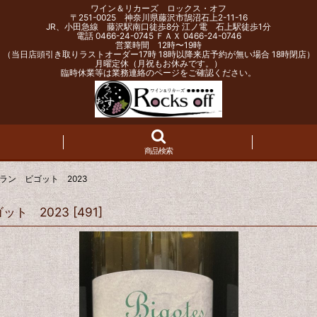
ワイン＆リカーズ ロックス・オフ
〒251-0025 神奈川県藤沢市鵠沼石上2-11-16
JR、小田急線 藤沢駅南口徒歩8分 江ノ電 石上駅徒歩1分
電話 0466-24-0745 ＦＡＸ 0466-24-0746
営業時間 12時〜19時
（当日店頭引き取りラストオーダー17時 18時以降来店予約が無い場合 18時閉店）
月曜定休（月祝もお休みです。）
臨時休業等は業務連絡のページをご確認ください。
商品検索
ラン ビゴット 2023
ット 2023
[
491
]