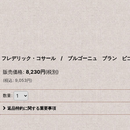
フレデリック・コサール / ブルゴーニュ ブラン ビゴ
販売価格
:
8,230
円
(税別)
(
税込
:
9,053
円
)
数量
:
返品特約に関する重要事項