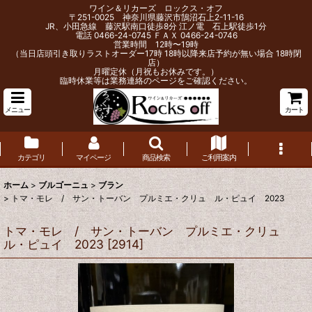
ワイン＆リカーズ ロックス・オフ
〒251-0025 神奈川県藤沢市鵠沼石上2-11-16
JR、小田急線 藤沢駅南口徒歩8分 江ノ電 石上駅徒歩1分
電話 0466-24-0745 ＦＡＸ 0466-24-0746
営業時間 12時〜19時
（当日店頭引き取りラストオーダー17時 18時以降来店予約が無い場合 18時閉
店）
月曜定休（月祝もお休みです。）
臨時休業等は業務連絡のページをご確認ください。
メニュー
カート
カテゴリ
マイページ
商品検索
ご利用案内
ホーム
>
ブルゴーニュ
>
ブラン
>
トマ・モレ / サン・トーバン プルミエ・クリュ ル・ピュイ 2023
トマ・モレ / サン・トーバン プルミエ・クリュ
ル・ピュイ 2023
[
2914
]