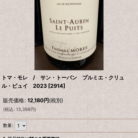
トマ・モレ / サン・トーバン プルミエ・クリュ
ル・ピュイ 2023
[
2914
]
販売価格
:
12,180
円
(税別)
(
税込
:
13,398
円
)
数量
: