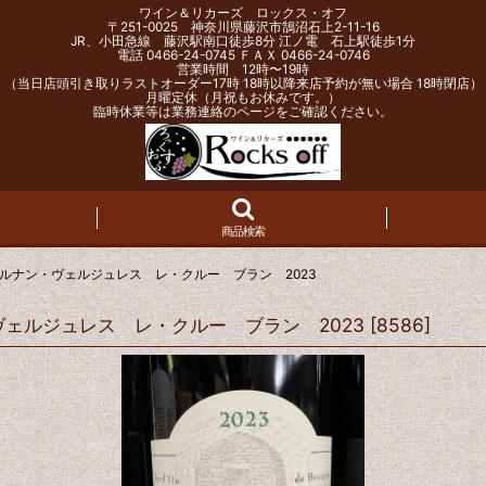
ワイン＆リカーズ ロックス・オフ
〒251-0025 神奈川県藤沢市鵠沼石上2-11-16
JR、小田急線 藤沢駅南口徒歩8分 江ノ電 石上駅徒歩1分
電話 0466-24-0745 ＦＡＸ 0466-24-0746
営業時間 12時〜19時
（当日店頭引き取りラストオーダー17時 18時以降来店予約が無い場合 18時閉店）
月曜定休（月祝もお休みです。）
臨時休業等は業務連絡のページをご確認ください。
商品検索
ルナン・ヴェルジュレス レ・クルー ブラン 2023
ェルジュレス レ・クルー ブラン 2023
[
8586
]