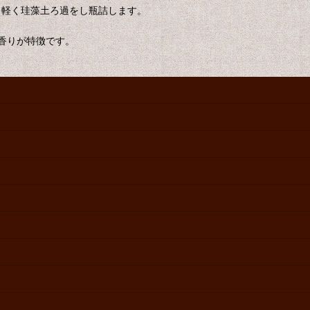
、軽く珪藻土ろ過をし瓶詰します。
香りが特徴です。