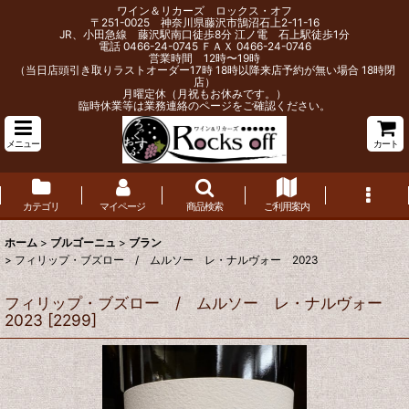
ワイン＆リカーズ ロックス・オフ
〒251-0025 神奈川県藤沢市鵠沼石上2-11-16
JR、小田急線 藤沢駅南口徒歩8分 江ノ電 石上駅徒歩1分
電話 0466-24-0745 ＦＡＸ 0466-24-0746
営業時間 12時〜19時
（当日店頭引き取りラストオーダー17時 18時以降来店予約が無い場合 18時閉
店）
月曜定休（月祝もお休みです。）
臨時休業等は業務連絡のページをご確認ください。
メニュー
カート
カテゴリ
マイページ
商品検索
ご利用案内
ホーム
>
ブルゴーニュ
>
ブラン
>
フィリップ・ブズロー / ムルソー レ・ナルヴォー 2023
フィリップ・ブズロー / ムルソー レ・ナルヴォー
2023
[
2299
]