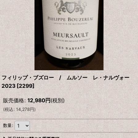
フィリップ・ブズロー / ムルソー レ・ナルヴォー
2023
[
2299
]
販売価格
:
12,980
円
(税別)
(
税込
:
14,278
円
)
数量
: