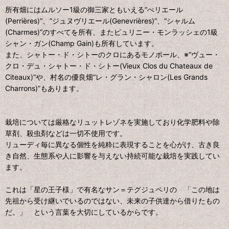
所有畑にはムルソー1級の御三家ともいえる“ぺリエール
(Perrières)“、”ジュヌヴリエール(Genevrières)”、“シャルム
(Charmes)”のすべてを所有、またピュリニー・モンラッシェの1級
シャン・ガン(Champ Gain)も所有しています。
また、シャトー・ド・シトーのクロにあるモノポール、※“ヴュー・
クロ・デュ・シャトー・ド・シトー(Vieux Clos du Chateaux de
Citeaux)”や、村名の優良畑“レ・グラン・シャロン(Les Grands
Charrons)”もあります。
栽培については厳格なリュットレゾネを実施しており化学肥料や除
草剤、殺虫剤などは一切不使用です。
リューディ毎に異なる個性を純粋に表現することを心がけ、古き良
き自然、生態系や人に影響を与えない持続可能な栽培を実践してい
ます。
これは「星の王子様」で有名なサン＝テグジュペリの 「この地は
先祖から受け継いでいるのではない、未来の子供達から借りたもの
だ。」 という言葉を大切にしているからです。