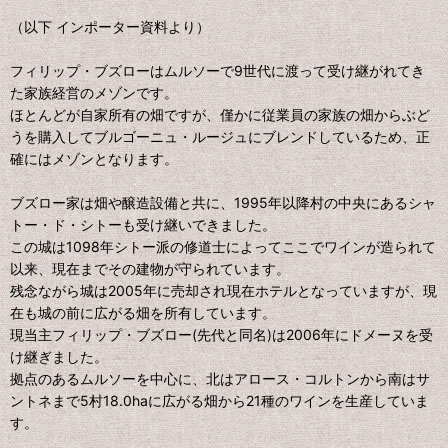
（以下 インポーター資料より）
フィリップ・ブズローはムルソーで9世代に渡って受け継がれてき
た家族経営のメゾンです。
ほとんどが自家所有の畑ですが、僅かに従業員の家族の畑からぶど
うを購入してブルゴーニュ・ルージュにブレンドしているため、正
確にはメゾンとなります。
ブズロー家は畑や醸造設備と共に、1995年以降村の中央にあるシャ
トー・ド・シトーも受け継いできました。
この城は1098年シトー派の修道士によってここでワインが造られて
以来、現在までその建物が守られています。
残念ながら城は2005年に売却され現在ホテルとなっていますが、現
在も城の前に広がる畑を所有しています。
現当主フィリップ・ブズロー(先代と同名)は2006年にドメーヌを受
け継ぎました。
拠点のあるムルソーを中心に、北はアロース・コルトンから南はサ
ントネまで5村18.0haに広がる畑から21種のワインを生産していま
す。