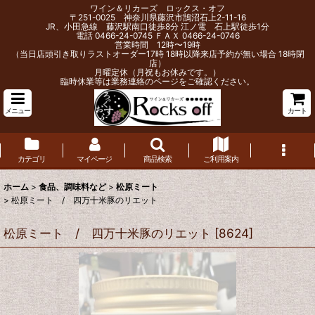
ワイン＆リカーズ ロックス・オフ
〒251-0025 神奈川県藤沢市鵠沼石上2-11-16
JR、小田急線 藤沢駅南口徒歩8分 江ノ電 石上駅徒歩1分
電話 0466-24-0745 ＦＡＸ 0466-24-0746
営業時間 12時〜19時
（当日店頭引き取りラストオーダー17時 18時以降来店予約が無い場合 18時閉
店）
月曜定休（月祝もお休みです。）
臨時休業等は業務連絡のページをご確認ください。
メニュー
カート
カテゴリ
マイページ
商品検索
ご利用案内
ホーム
>
食品、調味料など
>
松原ミート
>
松原ミート / 四万十米豚のリエット
松原ミート / 四万十米豚のリエット
[
8624
]