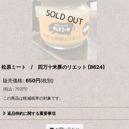
松原ミート / 四万十米豚のリエット
[
8624
]
販売価格
:
650
円
(税別)
(
税込
:
702
円
)
この商品は軽減税率の対象です。
返品特約に関する重要事項