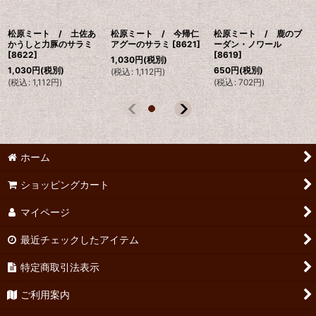
松原ミート / 土佐あ
松原ミート / 今帰仁
松原ミート / 鹿のブ
かうしと力豚のサラミ
アグーのサラミ
[
8621
]
ーダン・ノワール
[
8622
]
[
8619
]
1,030
円
(税別)
1,030
円
(税別)
650
円
(税別)
(
税込
:
1,112
円
)
(
税込
:
1,112
円
)
(
税込
:
702
円
)
ホーム
ショッピングカート
マイページ
最近チェックしたアイテム
特定商取引法表示
ご利用案内