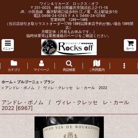
ワイン＆リカーズ ロックス・オフ
〒251-0025 神奈川県藤沢市鵠沼石上2-11-16
JR、小田急線 藤沢駅南口徒歩8分 江ノ電 石上駅徒歩1分
電話 0466-24-0745 ＦＡＸ 0466-24-0746
営業時間 12時〜19時
（当日店頭引き取りラストオーダー17時 18時以降来店予約が無い場合 18時閉
店）
月曜定休（月祝もお休みです。）
臨時休業等は業務連絡のページをご確認ください。
メニュー
カート
カテゴリ
マイページ
商品検索
ご利用案内
ホーム
>
ブルゴーニュ
>
ブラン
>
アンドレ・ボノム / ヴィレ・クレッセ レ・カール 2022
アンドレ・ボノム / ヴィレ・クレッセ レ・カール
2022
[
6967
]