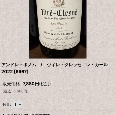
アンドレ・ボノム / ヴィレ・クレッセ レ・カール
2022
[
6967
]
販売価格
:
7,880
円
(税別)
(
税込
:
8,668
円
)
数量
: